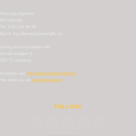
Ansvarig utgivare:
BG Nilensjö
Tel: 070-226 99 95
Epost: bg.nilensjo[at]springlfa.se
Spring Kommunikation AB
Görslövsvägen 8
263 71 Jonstorp
Kontakta oss:
bg.nilensjo[at]springlfa.se
Här hittar du vår
Integritetspolicy
FÖLJ OSS