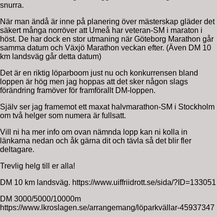
snurra.
När man ändå är inne på planering över mästerskap gläder det
säkert många norröver att Umeå har veteran-SM i maraton i
höst. De har dock en stor utmaning när Göteborg Marathon går
samma datum och Växjö Marathon veckan efter. (Även DM 10
km landsväg går detta datum)
Det är en riktig löparboom just nu och konkurrensen bland
loppen är hög men jag hoppas att det sker någon slags
förändring framöver för framförallt DM-loppen.
Själv ser jag framemot ett maxat halvmarathon-SM i Stockholm
om två helger som numera är fullsatt.
Vill ni ha mer info om ovan nämnda lopp kan ni kolla in
länkarna nedan och åk gärna dit och tävla så det blir fler
deltagare.
Trevlig helg till er alla!
DM 10 km landsväg. https://www.uiffriidrott.se/sida/?ID=133051
DM 3000/5000/10000m
https://www.lkroslagen.se/arrangemang/löparkvällar-45937347