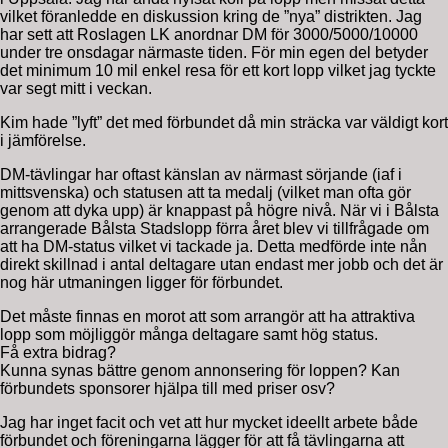
vilket föranledde en diskussion kring de ”nya” distrikten. Jag
har sett att Roslagen LK anordnar DM för 3000/5000/10000
under tre onsdagar närmaste tiden. För min egen del betyder
det minimum 10 mil enkel resa för ett kort lopp vilket jag tyckte
var segt mitt i veckan.
Kim hade ”lyft” det med förbundet då min sträcka var väldigt kort
i jämförelse.
DM-tävlingar har oftast känslan av närmast sörjande (iaf i
mittsvenska) och statusen att ta medalj (vilket man ofta gör
genom att dyka upp) är knappast på högre nivå. När vi i Bålsta
arrangerade Bålsta Stadslopp förra året blev vi tillfrågade om
att ha DM-status vilket vi tackade ja. Detta medförde inte nån
direkt skillnad i antal deltagare utan endast mer jobb och det är
nog här utmaningen ligger för förbundet.
Det måste finnas en morot att som arrangör att ha attraktiva
lopp som möjliggör många deltagare samt hög status.
Få extra bidrag?
Kunna synas bättre genom annonsering för loppen? Kan
förbundets sponsorer hjälpa till med priser osv?
Jag har inget facit och vet att hur mycket ideellt arbete både
förbundet och föreningarna lägger för att få tävlingarna att