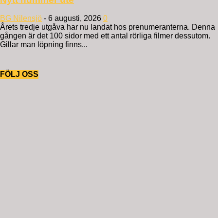
BG Nilensjö
-
6 augusti, 2026
0
Årets tredje utgåva har nu landat hos prenumeranterna. Denna
gången är det 100 sidor med ett antal rörliga filmer dessutom.
Gillar man löpning finns...
FÖLJ OSS