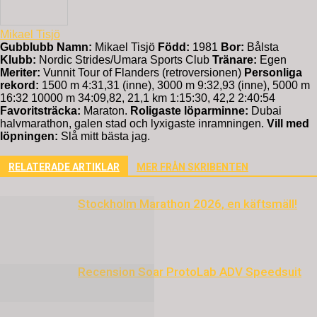
Mikael Tisjö
Gubblubb
Namn:
Mikael Tisjö
Född:
1981
Bor:
Bålsta
Klubb:
Nordic Strides/Umara Sports Club
Tränare:
Egen
Meriter:
Vunnit Tour of Flanders (retroversionen)
Personliga
rekord:
1500 m 4:31,31 (inne), 3000 m 9:32,93 (inne), 5000 m
16:32 10000 m 34:09,82, 21,1 km 1:15:30, 42,2 2:40:54
Favoritsträcka:
Maraton.
Roligaste löparminne:
Dubai
halvmarathon, galen stad och lyxigaste inramningen.
Vill med
löpningen:
Slå mitt bästa jag.
RELATERADE ARTIKLAR
MER FRÅN SKRIBENTEN
Stockholm Marathon 2026, en käftsmäll!
Recension Soar ProtoLab ADV Speedsuit