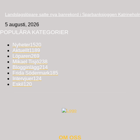
Landslagslöpare satte nya banrekord i Sparbanksjoggen Katrinehol
5 augusti, 2026
POPULÄRA KATEGORIER
Nyheter
1520
Aktuellt
1189
Löparen
269
Mikael Tisjö
238
Blogginlägg
214
Frida Södermark
185
Intervjuer
124
Eskil
120
OM OSS