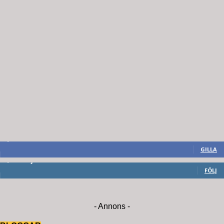
8,660
Fans
GILLA
6,714
Följare
FÖLJ
- Annons -