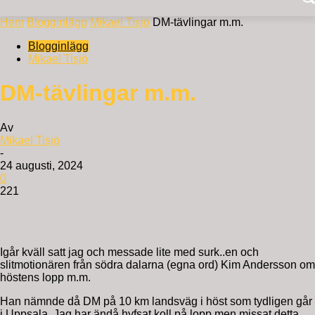
Hem
Blogginlägg
Mikael Tisjö
DM-tävlingar m.m.
Blogginlägg
Mikael Tisjö
DM-tävlingar m.m.
Av
Mikael Tisjö
-
24 augusti, 2024
0
221
Igår kväll satt jag och messade lite med surk..en och
slitmotionären från södra dalarna (egna ord) Kim Andersson om
höstens lopp m.m.
Han nämnde då DM på 10 km landsväg i höst som tydligen går
i Uppsala. Jag har ändå hyfsat koll på lopp men missat detta