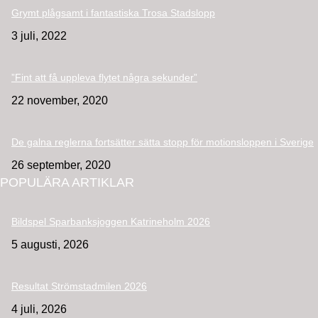
Grymt plågsamt i fantastiska Trosa Stadslopp
3 juli, 2022
”Fint att få uppleva flytet några sekunder”
22 november, 2020
De galna reglerna fortsätter sätta stopp för motionsloppen i Sverige
26 september, 2020
POPULÄRA ARTIKLAR
Bildspel Sparbanksjoggen Katrineholm 2026
5 augusti, 2026
Resultat Strömstadmilen 2026
4 juli, 2026