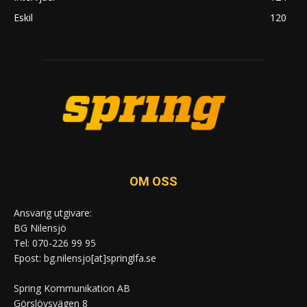
Eskil
120
OM OSS
Ansvarig utgivare:
BG Nilensjö
Tel: 070-226 99 95
Epost: bg.nilensjo[at]springlfa.se
Spring Kommunikation AB
Görslövsvägen 8