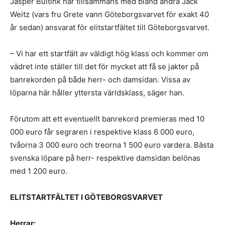
Jasper Buitink har tillsammans med bland andra Jack
Weitz (vars fru Grete vann Göteborgsvarvet för exakt 40
år sedan) ansvarat för elitstartfältet till Göteborgsvarvet.
– Vi har ett startfält av väldigt hög klass och kommer om
vädret inte ställer till det för mycket att få se jakter på
banrekorden på både herr- och damsidan. Vissa av
löparna här håller yttersta världsklass, säger han.
Förutom att ett eventuellt banrekord premieras med 10
000 euro får segraren i respektive klass 6 000 euro,
tvåorna 3 000 euro och treorna 1 500 euro vardera. Bästa
svenska löpare på herr- respektive damsidan belönas
med 1 200 euro.
ELITSTARTFÄLTET I GÖTEBORGSVARVET
Herrar: