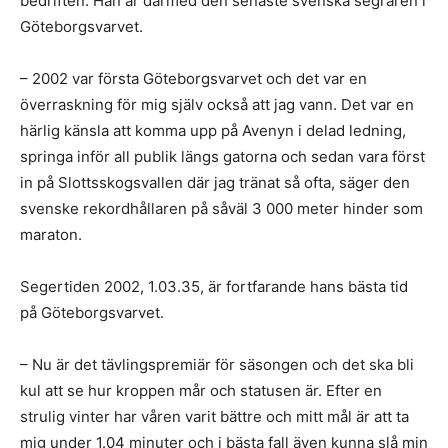
bedriften. Han är därmed den senaste svenska segraren i
Göteborgsvarvet.
– 2002 var första Göteborgsvarvet och det var en
överraskning för mig själv också att jag vann. Det var en
härlig känsla att komma upp på Avenyn i delad ledning,
springa inför all publik längs gatorna och sedan vara först
in på Slottsskogsvallen där jag tränat så ofta, säger den
svenske rekordhållaren på såväl 3 000 meter hinder som
maraton.
Segertiden 2002, 1.03.35, är fortfarande hans bästa tid
på Göteborgsvarvet.
– Nu är det tävlingspremiär för säsongen och det ska bli
kul att se hur kroppen mår och statusen är. Efter en
strulig vinter har våren varit bättre och mitt mål är att ta
mig under 1.04 minuter och i bästa fall även kunna slå min