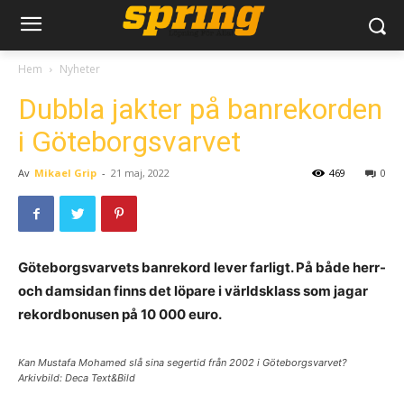
Hem
Nyheter
Dubbla jakter på banrekorden
i Göteborgsvarvet
Av
Mikael Grip
-
21 maj, 2022
469
0
Göteborgsvarvets banrekord lever farligt. På både herr-
och damsidan finns det löpare i världsklass som jagar
rekordbonusen på 10 000 euro.
Kan Mustafa Mohamed slå sina segertid från 2002 i Göteborgsvarvet?
Arkivbild: Deca Text&Bild