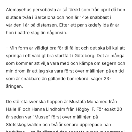
Alemayehus persobästa är så färskt som från april då hon
slutade tvåa i Barcelona och hon är 14:e snabbast i
världen i år på distansen. Efter ett par skadefyllda år är
hon i bättre slag än någonsin.
– Min form är väldigt bra för tillfället och det ska bli kul att
springa i ett väldigt bra startfält i Göteborg. Det är många
som kommer att vilja vara med och kämpa om segern och
min dröm är att jag ska vara först över mållinjen på en tid
som är snabbare än gällande banrekord, säger 23-
åringen.
De största svenska hoppen är Mustafa Mohamed från
Hälle IF och Hanna Lindholm från Högby IF. För exakt 20
år sedan var ”Musse” först över mållinjen på
Slotsskogsvallen och två år senare upprepade han