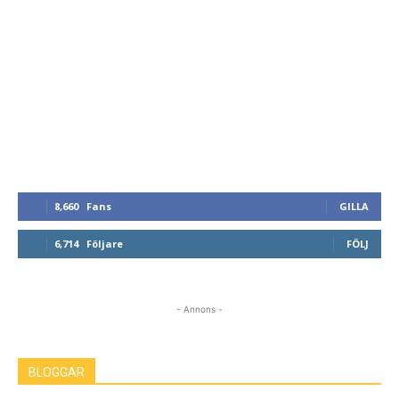
8,660
Fans
GILLA
6,714
Följare
FÖLJ
- Annons -
BLOGGAR