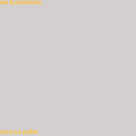
ggen Katrineholm
öpare på pallen