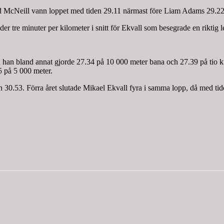
avid McNeill vann loppet med tiden 29.11 närmast före Liam Adams 29.
der tre minuter per kilometer i snitt för Ekvall som besegrade en rik
då han bland annat gjorde 27.34 på 10 000 meter bana och 27.39 på tio 
 på 5 000 meter.
30.53. Förra året slutade Mikael Ekvall fyra i samma lopp, då med tid