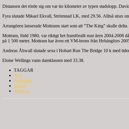
Distansen det rörde sig om var tio kilometer av typen stadslopp. D
Fyra slutade Mikael Ekvall, Strömstad LK, med 29.56. Alltså strax un
Arrangören lanserade Mottrams start som att ”The King” skulle delta.
Mottram, född 1980, var riktigt het framförallt runt åren 2004-2008 
på 1 500 meter. Mottram har även ett VM-brons från Helsingfors 2005
Andreas Åhwall slutade sexa i Hobart Run The Bridge 10 k med tiden 
Eloise Wellings vann damklassen med 33.38.
TAGGAR
10 k
Australien
Hobart
Mottram