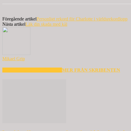
Föregående artikel
Personligt rekord för Charlotte i världsrekordlopp
Nästa artikel
Läk din skada med kål
Mikael Grip
RELATERADE ARTIKLAR
MER FRÅN SKRIBENTEN