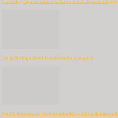
Landslagslöpare satte nya banrekord i Sparbanksjo
Dags för löparfest i Katrineholm 4 augusti
Norsk dominans i Strömstadmilen – slitstark hemmal