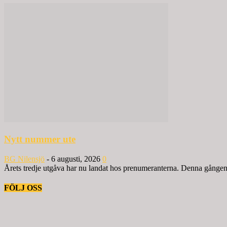
Nytt nummer ute
BG Nilensjö
-
6 augusti, 2026
0
Årets tredje utgåva har nu landat hos prenumeranterna. Denna gången ä
FÖLJ OSS