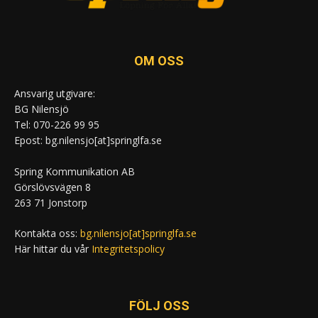
OM OSS
Ansvarig utgivare:
BG Nilensjö
Tel: 070-226 99 95
Epost: bg.nilensjo[at]springlfa.se
Spring Kommunikation AB
Görslövsvägen 8
263 71 Jonstorp
Kontakta oss:
bg.nilensjo[at]springlfa.se
Här hittar du vår
Integritetspolicy
FÖLJ OSS