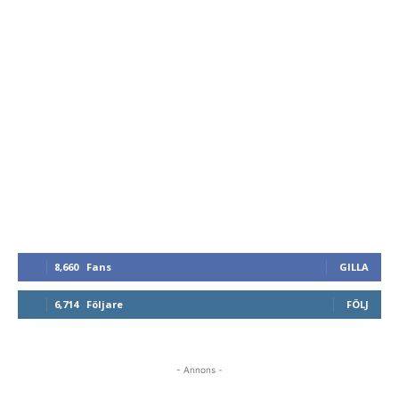
8,660
Fans
GILLA
6,714
Följare
FÖLJ
- Annons -