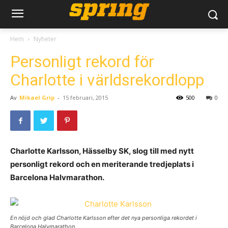
Hem
Nyheter
Personligt rekord för
Charlotte i världsrekordlopp
Av
Mikael Grip
-
15 februari, 2015
500
0
Charlotte Karlsson, Hässelby SK, slog till med nytt
personligt rekord och en meriterande tredjeplats i
Barcelona Halvmarathon.
En nöjd och glad Charlotte Karlsson efter det nya personliga rekordet i
Barcelona Halvmarathon.