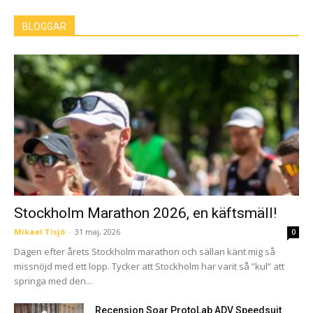
BLOGGAR
Stockholm Marathon 2026, en käftsmäll!
Mikael Tisjö
-
31 maj, 2026
0
Dagen efter årets Stockholm marathon och sällan känt mig så
missnöjd med ett lopp. Tycker att Stockholm har varit så ”kul” att
springa med den...
Recension Soar ProtoLab ADV Speedsuit