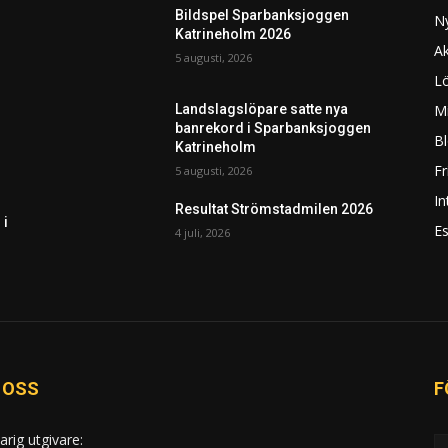
Bildspel Sparbanksjoggen
N
Katrineholm 2026
Ak
5 augusti, 2026
L
Mi
Landslagslöpare satte nya
banrekord i Sparbanksjoggen
Bl
Katrineholm
F
5 augusti, 2026
In
Resultat Strömstadmilen 2026
 i
Es
4 juli, 2026
 OSS
F
arig utgivare: