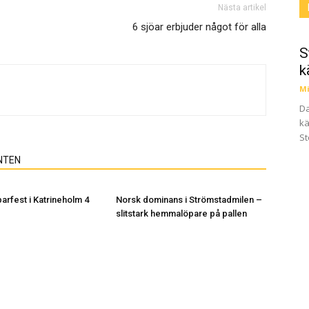
Nästa artikel
6 sjöar erbjuder något för alla
S
k
Mi
Da
kä
St
NTEN
arfest i Katrineholm 4
Norsk dominans i Strömstadmilen –
slitstark hemmalöpare på pallen