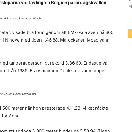
löparna vid tävlingar i Belgien på lördagskvällen.
lö
r. Arkivbild: Deca Text&Bild
meter, visade bra form genom att EM-kvala även på 800
an i Ninove med tiden 1.46,88. Marockanen Moad vann
med tangerat personligt rekord 3.36,60. Endast elva
kord från 1985. Fransmannen Doukkana vann loppet
rkivbild: Deca Text&Bild
500 meter när hon presterade 4.11,23, vilket räckte
d för Anna.
om att springa 3 000 meter hinder på 9.50,94. Tiden