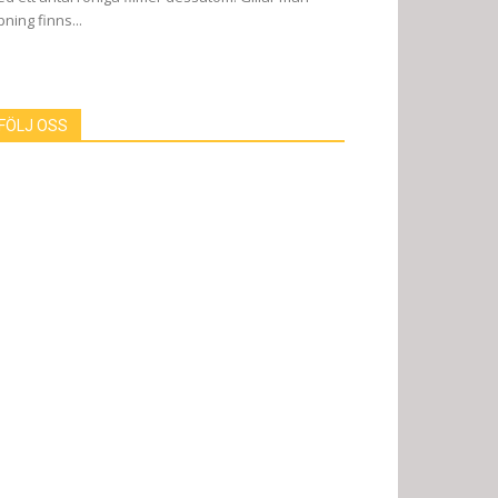
pning finns...
FÖLJ OSS