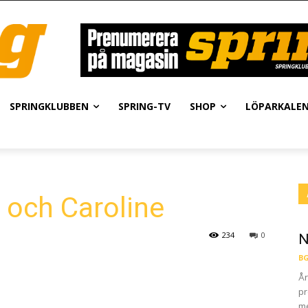
SPRINGKLUBBEN
SPRING-TV
SHOP
LÖPARKALE
 och Caroline
234
0
N
BG
År
pr
me