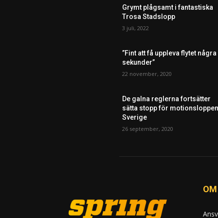
Grymt plågsamt i fantastiska
Trosa Stadslopp
3 juli, 2022
”Fint att få uppleva flytet några
sekunder”
22 november, 2020
De galna reglerna fortsätter
sätta stopp för motionsloppen
Sverige
26 september, 2020
OM
Ansv