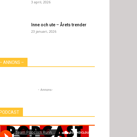
3 april, 2026
Inne och ute – Årets trender
23 januari, 2026
– ANNONS –
- Annons-
PODCAST