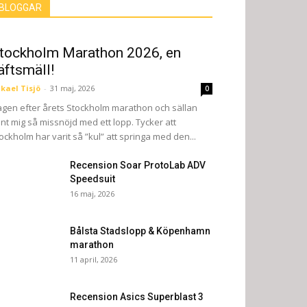
BLOGGAR
tockholm Marathon 2026, en
äftsmäll!
kael Tisjö
-
31 maj, 2026
0
gen efter årets Stockholm marathon och sällan
nt mig så missnöjd med ett lopp. Tycker att
ockholm har varit så ”kul” att springa med den...
Recension Soar ProtoLab ADV
Speedsuit
16 maj, 2026
Bålsta Stadslopp & Köpenhamn
marathon
11 april, 2026
Recension Asics Superblast 3