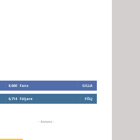
8,660
Fans
GILLA
6,714
Följare
FÖLJ
- Annons -