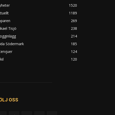
yheter
1520
tuellt
1189
öparen
269
kael Tisjö
238
ogginlägg
214
rida Södermark
185
tervjuer
124
kil
120
ÖLJ OSS