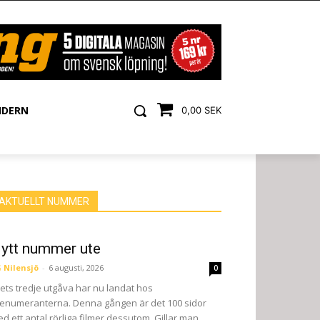
NDERN
0,00 SEK
AKTUELLT NUMMER
ytt nummer ute
 Nilensjö
-
6 augusti, 2026
0
ets tredje utgåva har nu landat hos
enumeranterna. Denna gången är det 100 sidor
d ett antal rörliga filmer dessutom. Gillar man