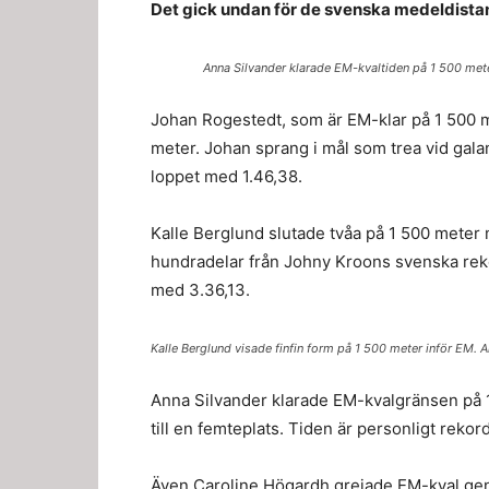
Det gick undan för de svenska medeldistans
Anna Silvander klarade EM-kvaltiden på 1 500 mete
Johan Rogestedt, som är EM-klar på 1 500 
meter. Johan sprang i mål som trea vid gal
loppet med 1.46,38.
Kalle Berglund slutade tvåa på 1 500 meter 
hundradelar från Johny Kroons svenska re
med 3.36,13.
Kalle Berglund visade finfin form på 1 500 meter inför EM. A
Anna Silvander klarade EM-kvalgränsen på 1 
till en femteplats. Tiden är personligt rekor
Även Caroline Högardh grejade EM-kval gen