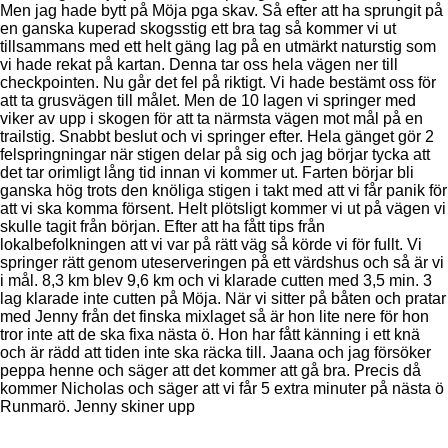
Men jag hade bytt på Möja pga skav. Så efter att ha sprungit på
en ganska kuperad skogsstig ett bra tag så kommer vi ut
tillsammans med ett helt gäng lag på en utmärkt naturstig som
vi hade rekat på kartan. Denna tar oss hela vägen ner till
checkpointen. Nu går det fel på riktigt. Vi hade bestämt oss för
att ta grusvägen till målet. Men de 10 lagen vi springer med
viker av upp i skogen för att ta närmsta vägen mot mål på en
trailstig. Snabbt beslut och vi springer efter. Hela gänget gör 2
felspringningar när stigen delar på sig och jag börjar tycka att
det tar orimligt lång tid innan vi kommer ut. Farten börjar bli
ganska hög trots den knöliga stigen i takt med att vi får panik för
att vi ska komma försent. Helt plötsligt kommer vi ut på vägen vi
skulle tagit från början. Efter att ha fått tips från
lokalbefolkningen att vi var på rätt väg så körde vi för fullt. Vi
springer rätt genom uteserveringen på ett värdshus och så är vi
i mål. 8,3 km blev 9,6 km och vi klarade cutten med 3,5 min. 3
lag klarade inte cutten på Möja. När vi sitter på båten och pratar
med Jenny från det finska mixlaget så är hon lite nere för hon
tror inte att de ska fixa nästa ö. Hon har fått känning i ett knä
och är rädd att tiden inte ska räcka till. Jaana och jag försöker
peppa henne och säger att det kommer att gå bra. Precis då
kommer Nicholas och säger att vi får 5 extra minuter på nästa ö
Runmarö. Jenny skiner upp