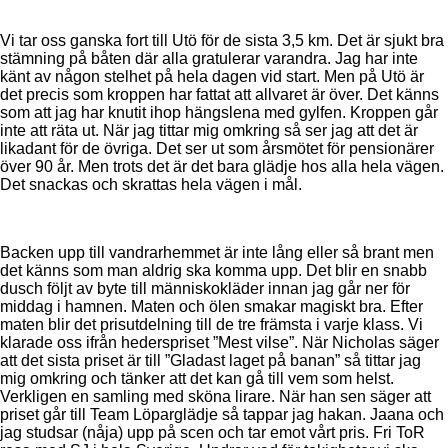
Vi tar oss ganska fort till Utö för de sista 3,5 km. Det är sjukt bra
stämning på båten där alla gratulerar varandra. Jag har inte
känt av någon stelhet på hela dagen vid start. Men på Utö är
det precis som kroppen har fattat att allvaret är över. Det känns
som att jag har knutit ihop hängslena med gylfen. Kroppen går
inte att räta ut. När jag tittar mig omkring så ser jag att det är
likadant för de övriga. Det ser ut som årsmötet för pensionärer
över 90 år. Men trots det är det bara glädje hos alla hela vägen.
Det snackas och skrattas hela vägen i mål.
Backen upp till vandrarhemmet är inte lång eller så brant men
det känns som man aldrig ska komma upp. Det blir en snabb
dusch följt av byte till människokläder innan jag går ner för
middag i hamnen. Maten och ölen smakar magiskt bra. Efter
maten blir det prisutdelning till de tre främsta i varje klass. Vi
klarade oss ifrån hederspriset ”Mest vilse”. När Nicholas säger
att det sista priset är till ”Gladast laget på banan” så tittar jag
mig omkring och tänker att det kan gå till vem som helst.
Verkligen en samling med sköna lirare. När han sen säger att
priset går till Team Löparglädje så tappar jag hakan. Jaana och
jag studsar (nåja) upp på scen och tar emot vårt pris. Fri ToR