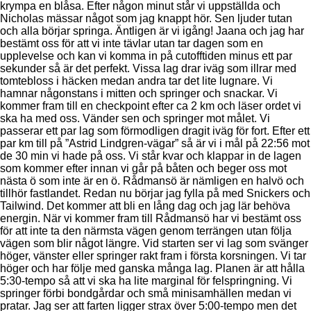
krympa en blåsa. Efter någon minut står vi uppställda och
Nicholas mässar något som jag knappt hör. Sen ljuder tutan
och alla börjar springa. Äntligen är vi igång! Jaana och jag har
bestämt oss för att vi inte tävlar utan tar dagen som en
upplevelse och kan vi komma in på cutofftiden minus ett par
sekunder så är det perfekt. Vissa lag drar iväg som illrar med
tomtebloss i häcken medan andra tar det lite lugnare. Vi
hamnar någonstans i mitten och springer och snackar. Vi
kommer fram till en checkpoint efter ca 2 km och läser ordet vi
ska ha med oss. Vänder sen och springer mot målet. Vi
passerar ett par lag som förmodligen dragit iväg för fort. Efter ett
par km till på ”Astrid Lindgren-vägar” så är vi i mål på 22:56 mot
de 30 min vi hade på oss. Vi står kvar och klappar in de lagen
som kommer efter innan vi går på båten och beger oss mot
nästa ö som inte är en ö. Rådmansö är nämligen en halvö och
tillhör fastlandet. Redan nu börjar jag fylla på med Snickers och
Tailwind. Det kommer att bli en lång dag och jag lär behöva
energin. När vi kommer fram till Rådmansö har vi bestämt oss
för att inte ta den närmsta vägen genom terrängen utan följa
vägen som blir något längre. Vid starten ser vi lag som svänger
höger, vänster eller springer rakt fram i första korsningen. Vi tar
höger och har följe med ganska många lag. Planen är att hålla
5:30-tempo så att vi ska ha lite marginal för felspringning. Vi
springer förbi bondgårdar och små minisamhällen medan vi
pratar. Jag ser att farten ligger strax över 5:00-tempo men det