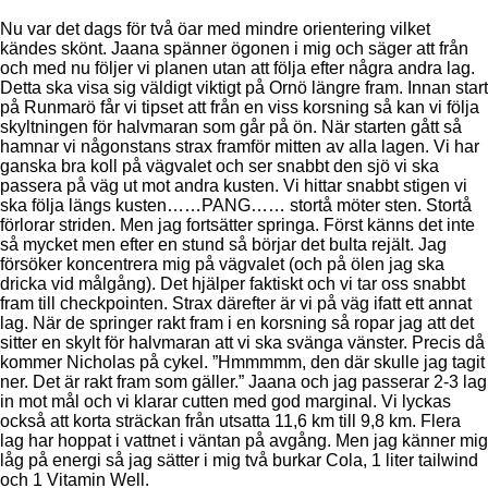
Nu var det dags för två öar med mindre orientering vilket
kändes skönt. Jaana spänner ögonen i mig och säger att från
och med nu följer vi planen utan att följa efter några andra lag.
Detta ska visa sig väldigt viktigt på Ornö längre fram. Innan start
på Runmarö får vi tipset att från en viss korsning så kan vi följa
skyltningen för halvmaran som går på ön. När starten gått så
hamnar vi någonstans strax framför mitten av alla lagen. Vi har
ganska bra koll på vägvalet och ser snabbt den sjö vi ska
passera på väg ut mot andra kusten. Vi hittar snabbt stigen vi
ska följa längs kusten……PANG…… stortå möter sten. Stortå
förlorar striden. Men jag fortsätter springa. Först känns det inte
så mycket men efter en stund så börjar det bulta rejält. Jag
försöker koncentrera mig på vägvalet (och på ölen jag ska
dricka vid målgång). Det hjälper faktiskt och vi tar oss snabbt
fram till checkpointen. Strax därefter är vi på väg ifatt ett annat
lag. När de springer rakt fram i en korsning så ropar jag att det
sitter en skylt för halvmaran att vi ska svänga vänster. Precis då
kommer Nicholas på cykel. ”Hmmmmm, den där skulle jag tagit
ner. Det är rakt fram som gäller.” Jaana och jag passerar 2-3 lag
in mot mål och vi klarar cutten med god marginal. Vi lyckas
också att korta sträckan från utsatta 11,6 km till 9,8 km. Flera
lag har hoppat i vattnet i väntan på avgång. Men jag känner mig
låg på energi så jag sätter i mig två burkar Cola, 1 liter tailwind
och 1 Vitamin Well.