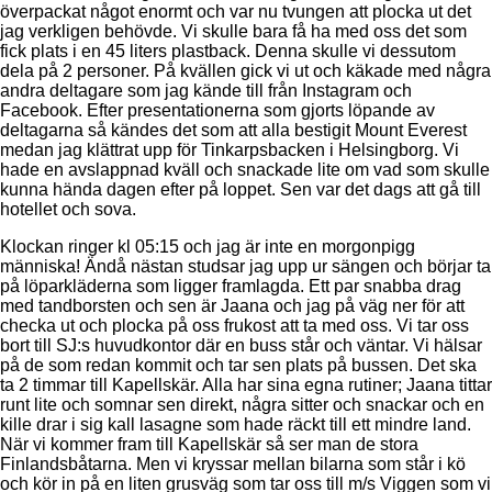
överpackat något enormt och var nu tvungen att plocka ut det
jag verkligen behövde. Vi skulle bara få ha med oss det som
fick plats i en 45 liters plastback. Denna skulle vi dessutom
dela på 2 personer. På kvällen gick vi ut och käkade med några
andra deltagare som jag kände till från Instagram och
Facebook. Efter presentationerna som gjorts löpande av
deltagarna så kändes det som att alla bestigit Mount Everest
medan jag klättrat upp för Tinkarpsbacken i Helsingborg. Vi
hade en avslappnad kväll och snackade lite om vad som skulle
kunna hända dagen efter på loppet. Sen var det dags att gå till
hotellet och sova.
Klockan ringer kl 05:15 och jag är inte en morgonpigg
människa! Ändå nästan studsar jag upp ur sängen och börjar ta
på löparkläderna som ligger framlagda. Ett par snabba drag
med tandborsten och sen är Jaana och jag på väg ner för att
checka ut och plocka på oss frukost att ta med oss. Vi tar oss
bort till SJ:s huvudkontor där en buss står och väntar. Vi hälsar
på de som redan kommit och tar sen plats på bussen. Det ska
ta 2 timmar till Kapellskär. Alla har sina egna rutiner; Jaana tittar
runt lite och somnar sen direkt, några sitter och snackar och en
kille drar i sig kall lasagne som hade räckt till ett mindre land.
När vi kommer fram till Kapellskär så ser man de stora
Finlandsbåtarna. Men vi kryssar mellan bilarna som står i kö
och kör in på en liten grusväg som tar oss till m/s Viggen som vi