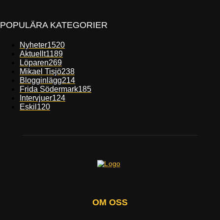
POPULÄRA KATEGORIER
Nyheter
1520
Aktuellt
1189
Löparen
269
Mikael Tisjö
238
Blogginlägg
214
Frida Södermark
185
Intervjuer
124
Eskil
120
OM OSS