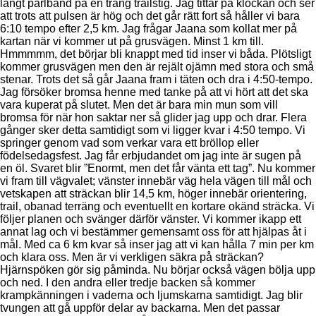
långt pärlband på en trång trailstig. Jag tittar på klockan och ser
att trots att pulsen är hög och det går rätt fort så håller vi bara
6:10 tempo efter 2,5 km. Jag frågar Jaana som kollat mer på
kartan när vi kommer ut på grusvägen. Minst 1 km till.
Hmmmmm, det börjar bli knappt med tid inser vi båda. Plötsligt
kommer grusvägen men den är rejält ojämn med stora och små
stenar. Trots det så går Jaana fram i täten och dra i 4:50-tempo.
Jag försöker bromsa henne med tanke på att vi hört att det ska
vara kuperat på slutet. Men det är bara min mun som vill
bromsa för när hon saktar ner så glider jag upp och drar. Flera
gånger sker detta samtidigt som vi ligger kvar i 4:50 tempo. Vi
springer genom vad som verkar vara ett bröllop eller
födelsedagsfest. Jag får erbjudandet om jag inte är sugen på
en öl. Svaret blir ”Enormt, men det får vänta ett tag”. Nu kommer
vi fram till vägvalet; vänster innebär väg hela vägen till mål och
vetskapen att sträckan blir 14,5 km, höger innebär orientering,
trail, obanad terräng och eventuellt en kortare okänd sträcka. Vi
följer planen och svänger därför vänster. Vi kommer ikapp ett
annat lag och vi bestämmer gemensamt oss för att hjälpas åt i
mål. Med ca 6 km kvar så inser jag att vi kan hålla 7 min per km
och klara oss. Men är vi verkligen säkra på sträckan?
Hjärnspöken gör sig påminda. Nu börjar också vägen bölja upp
och ned. I den andra eller tredje backen så kommer
krampkänningen i vaderna och ljumskarna samtidigt. Jag blir
tvungen att gå uppför delar av backarna. Men det passar