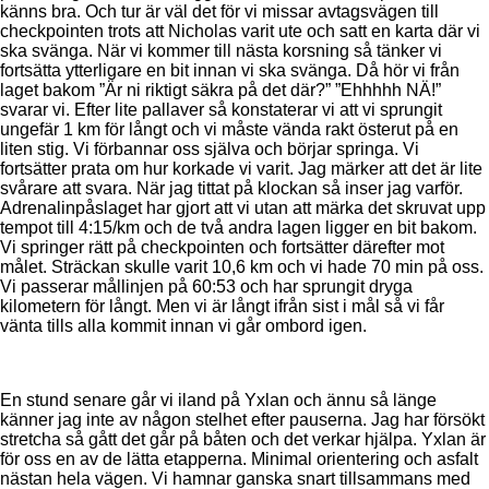
känns bra. Och tur är väl det för vi missar avtagsvägen till
checkpointen trots att Nicholas varit ute och satt en karta där vi
ska svänga. När vi kommer till nästa korsning så tänker vi
fortsätta ytterligare en bit innan vi ska svänga. Då hör vi från
laget bakom ”Är ni riktigt säkra på det där?” ”Ehhhhh NÄ!”
svarar vi. Efter lite pallaver så konstaterar vi att vi sprungit
ungefär 1 km för långt och vi måste vända rakt österut på en
liten stig. Vi förbannar oss själva och börjar springa. Vi
fortsätter prata om hur korkade vi varit. Jag märker att det är lite
svårare att svara. När jag tittat på klockan så inser jag varför.
Adrenalinpåslaget har gjort att vi utan att märka det skruvat upp
tempot till 4:15/km och de två andra lagen ligger en bit bakom.
Vi springer rätt på checkpointen och fortsätter därefter mot
målet. Sträckan skulle varit 10,6 km och vi hade 70 min på oss.
Vi passerar mållinjen på 60:53 och har sprungit dryga
kilometern för långt. Men vi är långt ifrån sist i mål så vi får
vänta tills alla kommit innan vi går ombord igen.
En stund senare går vi iland på Yxlan och ännu så länge
känner jag inte av någon stelhet efter pauserna. Jag har försökt
stretcha så gått det går på båten och det verkar hjälpa. Yxlan är
för oss en av de lätta etapperna. Minimal orientering och asfalt
nästan hela vägen. Vi hamnar ganska snart tillsammans med