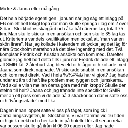
Micke & Janna efter målgång
Det hela började egentligen i januari när jag såg ett inlägg på
FB om ett helt tokigt lopp där man skulle springa i lag om 2 över
8 öar i Stockholms skärgård och åka båt däremellan, totalt 75
km. Man skulle skicka in en ansökan och sen skulle 35 lag tas
ut. Kriterierna var dels kvalifikation men också att ”man var en
skön lirare”. När jag kollade i kalendern så tyckte jag det låg för
nära Stockholm marathon så det blev ingenting med det. Två
kompisar Fredrik och Kristian ansökte och kom med. Därefter
glömde jag helt bort detta tills i juni när Fredrik delade ett inlägg
att SMIR fått 2 återbud. Jag blev eld och lågor och kollade med
Jaana som direkt nappade. Vi skickade snabbt in en ansökan
och kom med direkt. Vad i hela %/%#%&/ har vi gjort? Jag hade
under ett års tid haft lite problem med ryggen och ljumskarna.
Vad skulle vilan mellan öarna göra med min kropp? Skulle den
stelna till helt? Jaana och jag tränade inte specifikt för SMIR
mer än ett pass som vi delade på 3 sträckor och där vi satte oss
och ”tvångsvilade” med fika.
Dagen innan loppet satte vi oss på tåget, som ingick i
anmälningsavgiften, till Stockholm. Vi var framme vid 16-tiden
och gick direkt och checkade in på hotellet för att sedan reka
var bussen skulle gå ifrån kl 06:00 dagen efter. Jag hade