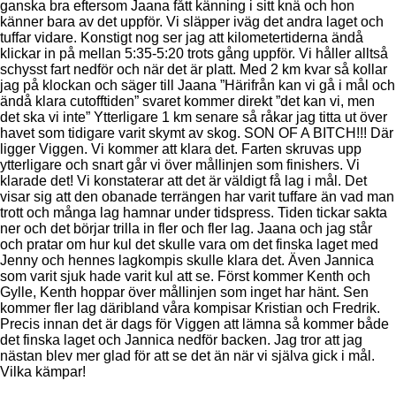
ganska bra eftersom Jaana fått känning i sitt knä och hon
känner bara av det uppför. Vi släpper iväg det andra laget och
tuffar vidare. Konstigt nog ser jag att kilometertiderna ändå
klickar in på mellan 5:35-5:20 trots gång uppför. Vi håller alltså
schysst fart nedför och när det är platt. Med 2 km kvar så kollar
jag på klockan och säger till Jaana ”Härifrån kan vi gå i mål och
ändå klara cutofftiden” svaret kommer direkt ”det kan vi, men
det ska vi inte” Ytterligare 1 km senare så råkar jag titta ut över
havet som tidigare varit skymt av skog. SON OF A BITCH!!! Där
ligger Viggen. Vi kommer att klara det. Farten skruvas upp
ytterligare och snart går vi över mållinjen som finishers. Vi
klarade det! Vi konstaterar att det är väldigt få lag i mål. Det
visar sig att den obanade terrängen har varit tuffare än vad man
trott och många lag hamnar under tidspress. Tiden tickar sakta
ner och det börjar trilla in fler och fler lag. Jaana och jag står
och pratar om hur kul det skulle vara om det finska laget med
Jenny och hennes lagkompis skulle klara det. Även Jannica
som varit sjuk hade varit kul att se. Först kommer Kenth och
Gylle, Kenth hoppar över mållinjen som inget har hänt. Sen
kommer fler lag däribland våra kompisar Kristian och Fredrik.
Precis innan det är dags för Viggen att lämna så kommer både
det finska laget och Jannica nedför backen. Jag tror att jag
nästan blev mer glad för att se det än när vi själva gick i mål.
Vilka kämpar!