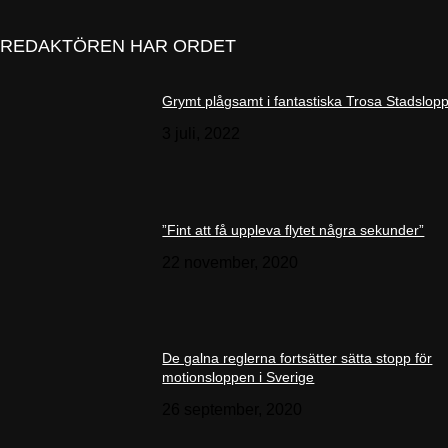
REDAKTÖREN HAR ORDET
Grymt plågsamt i fantastiska Trosa Stadslop
3 juli, 2022
”Fint att få uppleva flytet några sekunder”
22 november, 2020
De galna reglerna fortsätter sätta stopp för
motionsloppen i Sverige
26 september, 2020