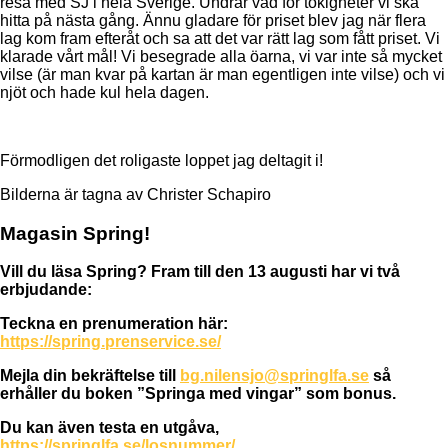
resa med SJ i hela Sverige. Undrar vad för tokigheter vi ska
hitta på nästa gång. Ännu gladare för priset blev jag när flera
lag kom fram efteråt och sa att det var rätt lag som fått priset. Vi
klarade vårt mål! Vi besegrade alla öarna, vi var inte så mycket
vilse (är man kvar på kartan är man egentligen inte vilse) och vi
njöt och hade kul hela dagen.
Förmodligen det roligaste loppet jag deltagit i!
Bilderna är tagna av Christer Schapiro
Magasin Spring!
Vill du läsa Spring? Fram till den 13 augusti har vi två
erbjudande:
Teckna en prenumeration här:
https://spring.prenservice.se/
Mejla din bekräftelse till
bg.nilensjo@springlfa.se
så
erhåller du boken ”Springa med vingar” som bonus.
Du kan även testa en utgåva,
https://springlfa.se/losnummer/