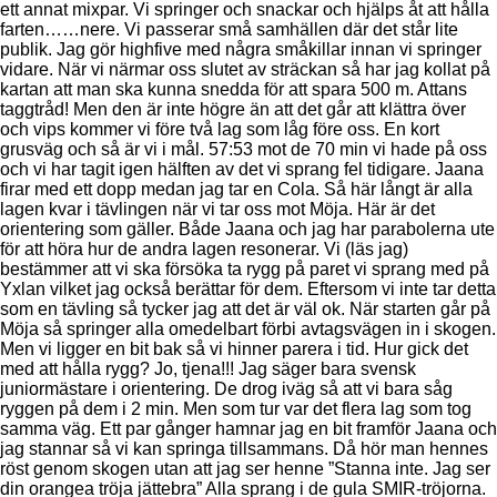
ett annat mixpar. Vi springer och snackar och hjälps åt att hålla
farten……nere. Vi passerar små samhällen där det står lite
publik. Jag gör highfive med några småkillar innan vi springer
vidare. När vi närmar oss slutet av sträckan så har jag kollat på
kartan att man ska kunna snedda för att spara 500 m. Attans
taggtråd! Men den är inte högre än att det går att klättra över
och vips kommer vi före två lag som låg före oss. En kort
grusväg och så är vi i mål. 57:53 mot de 70 min vi hade på oss
och vi har tagit igen hälften av det vi sprang fel tidigare. Jaana
firar med ett dopp medan jag tar en Cola. Så här långt är alla
lagen kvar i tävlingen när vi tar oss mot Möja. Här är det
orientering som gäller. Både Jaana och jag har parabolerna ute
för att höra hur de andra lagen resonerar. Vi (läs jag)
bestämmer att vi ska försöka ta rygg på paret vi sprang med på
Yxlan vilket jag också berättar för dem. Eftersom vi inte tar detta
som en tävling så tycker jag att det är väl ok. När starten går på
Möja så springer alla omedelbart förbi avtagsvägen in i skogen.
Men vi ligger en bit bak så vi hinner parera i tid. Hur gick det
med att hålla rygg? Jo, tjena!!! Jag säger bara svensk
juniormästare i orientering. De drog iväg så att vi bara såg
ryggen på dem i 2 min. Men som tur var det flera lag som tog
samma väg. Ett par gånger hamnar jag en bit framför Jaana och
jag stannar så vi kan springa tillsammans. Då hör man hennes
röst genom skogen utan att jag ser henne ”Stanna inte. Jag ser
din orangea tröja jättebra” Alla sprang i de gula SMIR-tröjorna.