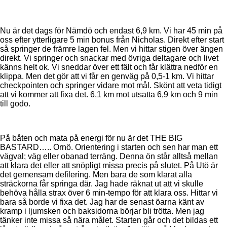
Nu är det dags för Nämdö och endast 6,9 km. Vi har 45 min på
oss efter ytterligare 5 min bonus från Nicholas. Direkt efter start
så springer de främre lagen fel. Men vi hittar stigen över ängen
direkt. Vi springer och snackar med övriga deltagare och livet
känns helt ok. Vi sneddar över ett fält och får klättra nedför en
klippa. Men det gör att vi får en genväg på 0,5-1 km. Vi hittar
checkpointen och springer vidare mot mål. Skönt att veta tidigt
att vi kommer att fixa det. 6,1 km mot utsatta 6,9 km och 9 min
till godo.
På båten och mata på energi för nu är det THE BIG
BASTARD….. Ornö. Orientering i starten och sen har man ett
vägval; väg eller obanad terräng. Denna ön står alltså mellan
att klara det eller att snöpligt missa precis på slutet. På Utö är
det gemensam defilering. Men bara de som klarat alla
sträckorna får springa där. Jag hade räknat ut att vi skulle
behöva hålla strax över 6 min-tempo för att klara oss. Hittar vi
bara så borde vi fixa det. Jag har de senast öarna känt av
kramp i ljumsken och baksidorna börjar bli trötta. Men jag
tänker inte missa så nära målet. Starten går och det bildas ett