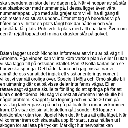
ska spendera en stor del av dagen på. När vi hoppar av så står
det plastbackar med nummer på, i dessa ligger även våra
nummerlappar. Upp med alla grejer som vi vill ha tillgång till
och resten ska stuvas undan.. Efter ett tag så beordras vi på
båten och vi hittar en plats långt bak där både vi och vår
plastlåda får plats. Puh, vi fick plats med allt i backen. Även om
den är rejält toppad och mina extraskor står på golvet.
Båten lägger ut och Nicholas informerar att vi nu är på väg till
Arholma. Pga vinden kan vi inte köra varken plan A eller B utan
vi ska lägga till på östsidan istället. Panik! Kolla kartan och se
hur vi ska springa. Det både Jaana och jag missat när vi
anmälde oss var att det ingick ett visst orienteringsmoment
vilket vi var rätt oroliga över. Speciellt Möja och Ornö skulle bli
en utmaning där det på vissa delar inte fanns vägar. Eller
rättare sagt vägarna skulle ta för lång tid att springa på för att
klara cutoff-tiderna. Nu såg vi direkt att Arholma inte skulle bli
något problem. Knappt 5 km löpning och vi hade 30 min på
oss. Jag tänker passa på och gå på toaletten innan vi kommer
fram. Då visar det sig att toaletten gått sönder. 66 löpare +
funktionärer utan toa. Jippie! Men det är bara att gilla läget. När
vi kommer fram och ska ställa upp för start., rusar hälften ut i
skogen för att lätta på trycket. Märkligt hur nervositet kan