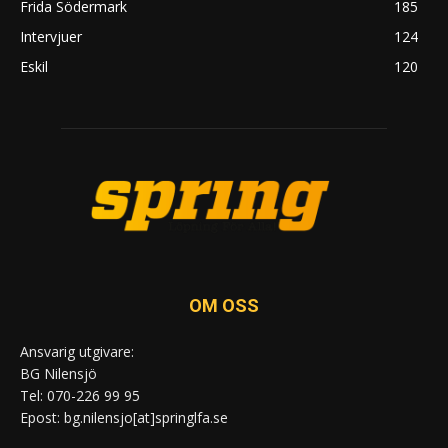
Frida Södermark
185
Intervjuer
124
Eskil
120
OM OSS
Ansvarig utgivare:
BG Nilensjö
Tel: 070-226 99 95
Epost: bg.nilensjo[at]springlfa.se