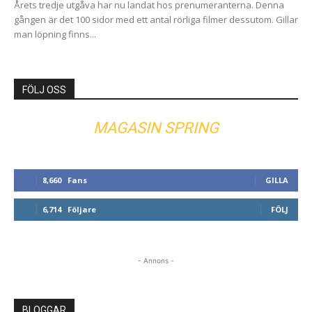
Årets tredje utgåva har nu landat hos prenumeranterna. Denna
gången är det 100 sidor med ett antal rörliga filmer dessutom. Gillar
man löpning finns...
FÖLJ OSS
MAGASIN SPRING
8,660
Fans
GILLA
6,714
Följare
FÖLJ
- Annons -
BLOGGAR