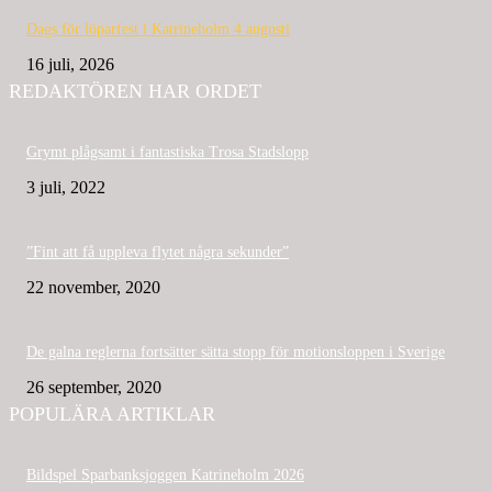
Dags för löparfest i Katrineholm 4 augusti
16 juli, 2026
REDAKTÖREN HAR ORDET
Grymt plågsamt i fantastiska Trosa Stadslopp
3 juli, 2022
”Fint att få uppleva flytet några sekunder”
22 november, 2020
De galna reglerna fortsätter sätta stopp för motionsloppen i Sverige
26 september, 2020
POPULÄRA ARTIKLAR
Bildspel Sparbanksjoggen Katrineholm 2026