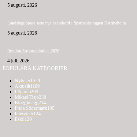
5 augusti, 2026
Landslagslöpare satte nya banrekord i Sparbanksjoggen Katrineholm
5 augusti, 2026
Resultat Strömstadmilen 2026
4 juli, 2026
POPULÄRA KATEGORIER
Nyheter
1520
Aktuellt
1189
Löparen
269
Mikael Tisjö
238
Blogginlägg
214
Frida Södermark
185
Intervjuer
124
Eskil
120