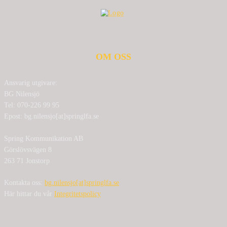
OM OSS
Ansvarig utgivare:
BG Nilensjö
Tel: 070-226 99 95
Epost: bg.nilensjo[at]springlfa.se
Spring Kommunikation AB
Görslövsvägen 8
263 71 Jonstorp
Kontakta oss:
bg.nilensjo[at]springlfa.se
Här hittar du vår
Integritetspolicy