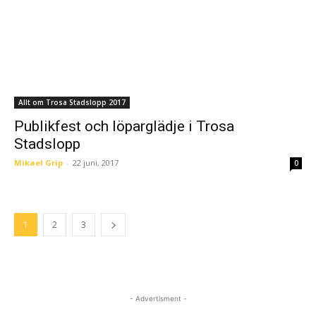
Allt om Trosa Stadslopp 2017
Publikfest och löparglädje i Trosa
Stadslopp
Mikael Grip
-
22 juni, 2017
0
1
2
3
- Advertisment -