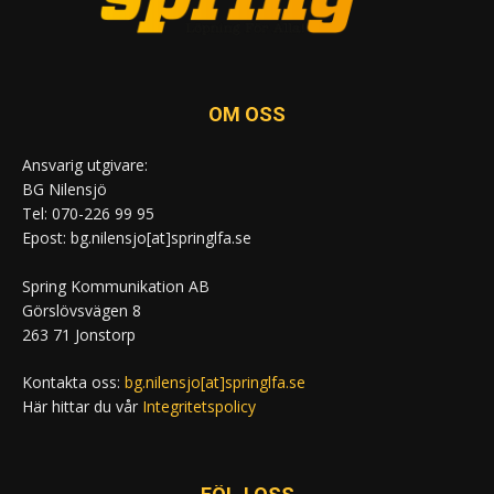
OM OSS
Ansvarig utgivare:
BG Nilensjö
Tel: 070-226 99 95
Epost: bg.nilensjo[at]springlfa.se
Spring Kommunikation AB
Görslövsvägen 8
263 71 Jonstorp
Kontakta oss:
bg.nilensjo[at]springlfa.se
Här hittar du vår
Integritetspolicy