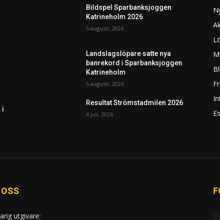
Bildspel Sparbanksjoggen
N
Katrineholm 2026
Ak
5 augusti, 2026
L
Mi
Landslagslöpare satte nya
banrekord i Sparbanksjoggen
Bl
Katrineholm
F
5 augusti, 2026
In
Resultat Strömstadmilen 2026
 i
Es
4 juli, 2026
 OSS
F
arig utgivare: