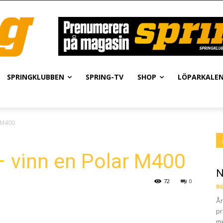
SPRINGKLUBBEN
SPRING-TV
SHOP
LÖPARKALE
r M400
– vinn en Polar M400
N
72
0
BG
År
pr
me