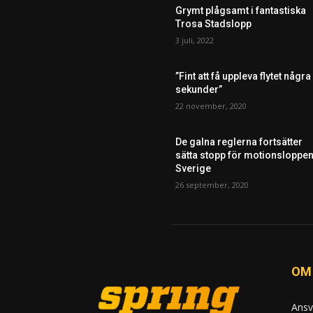
Grymt plågsamt i fantastiska
Trosa Stadslopp
3 juli, 2022
”Fint att få uppleva flytet några
sekunder”
22 november, 2020
De galna reglerna fortsätter
sätta stopp för motionsloppen
Sverige
26 september, 2020
OM
Ansv