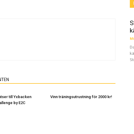
S
k
Mi
Da
kä
St
NTEN
atser till Yxbacken
Vinn träningsutrustning för 2000 kr!
allenge by E2C