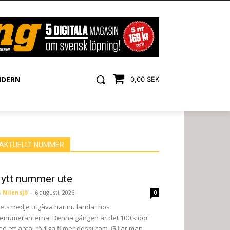
NDERN
0,00 SEK
AKTUELLT NUMMER
ytt nummer ute
 Nilensjö
-
6 augusti, 2026
0
ets tredje utgåva har nu landat hos
enumeranterna. Denna gången är det 100 sidor
d ett antal rörliga filmer dessutom. Gillar man