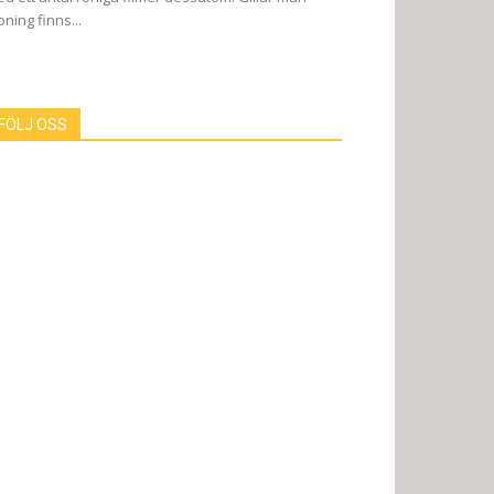
pning finns...
FÖLJ OSS