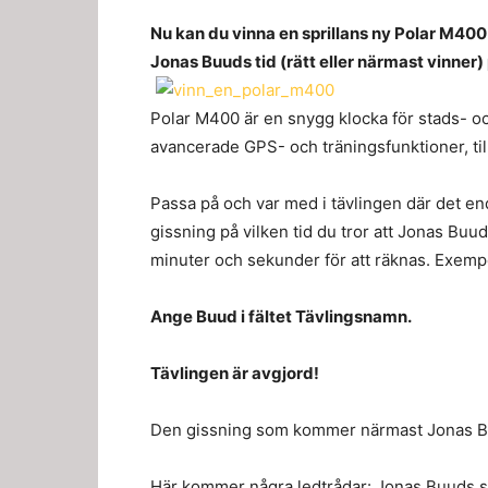
Nu kan du vinna en sprillans ny Polar M400 
Jonas Buuds tid (rätt eller närmast vinner)
Polar M400 är en snygg klocka för stads- o
avancerade GPS- och träningsfunktioner, ti
Passa på och var med i tävlingen där det end
gissning på vilken tid du tror att Jonas Buu
minuter och sekunder för att räknas. Exemp
Ange Buud i fältet Tävlingsnamn.
Tävlingen är avgjord!
Den gissning som kommer närmast Jonas Buu
Här kommer några ledtrådar: Jonas Buuds sv