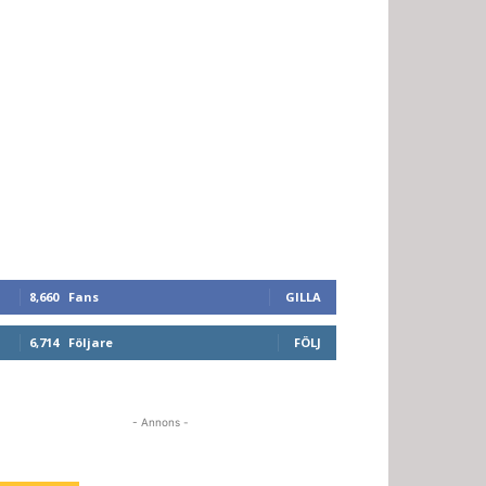
8,660
Fans
GILLA
6,714
Följare
FÖLJ
- Annons -