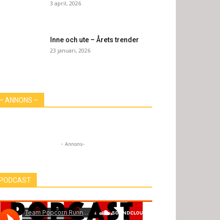
3 april, 2026
Inne och ute – Årets trender
23 januari, 2026
– ANNONS –
- Annons-
PODCAST