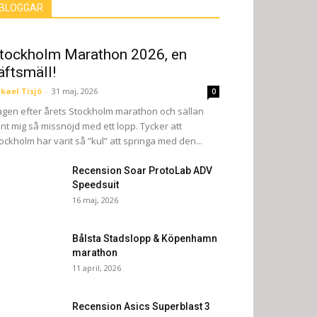
BLOGGAR
tockholm Marathon 2026, en
äftsmäll!
kael Tisjö
-
31 maj, 2026
0
gen efter årets Stockholm marathon och sällan
nt mig så missnöjd med ett lopp. Tycker att
ockholm har varit så ”kul” att springa med den...
Recension Soar ProtoLab ADV
Speedsuit
16 maj, 2026
Bålsta Stadslopp & Köpenhamn
marathon
11 april, 2026
Recension Asics Superblast 3