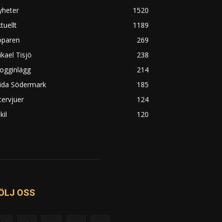
yheter
1520
tuellt
1189
öparen
269
kael Tisjö
238
ogginlägg
214
rida Södermark
185
tervjuer
124
kil
120
ÖLJ OSS