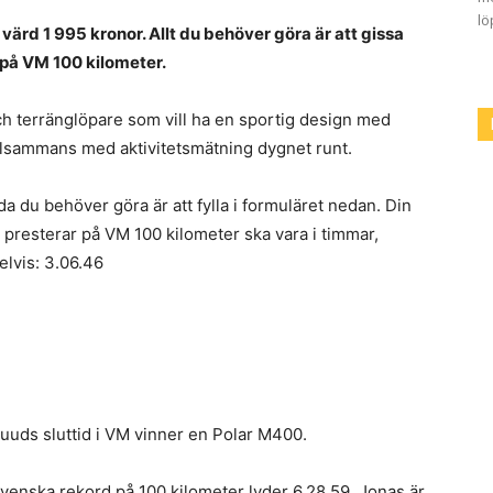
lö
värd 1 995 kronor. Allt du behöver göra är att gissa
 på VM 100 kilometer.
ch terränglöpare som vill ha en sportig design med
llsammans med aktivitetsmätning dygnet runt.
a du behöver göra är att fylla i formuläret nedan. Din
d presterar på VM 100 kilometer ska vara i timmar,
elvis: 3.06.46
ds sluttid i VM vinner en Polar M400.
enska rekord på 100 kilometer lyder 6.28,59. Jonas är