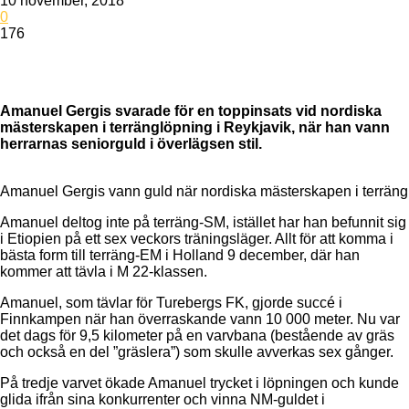
10 november, 2018
0
176
Amanuel Gergis svarade för en toppinsats vid nordiska
mästerskapen i terränglöpning i Reykjavik, när han vann
herrarnas seniorguld i överlägsen stil.
Amanuel Gergis vann guld när nordiska mästerskapen i terräng
Amanuel deltog inte på terräng-SM, istället har han befunnit sig
i Etiopien på ett sex veckors träningsläger. Allt för att komma i
bästa form till terräng-EM i Holland 9 december, där han
kommer att tävla i M 22-klassen.
Amanuel, som tävlar för Turebergs FK, gjorde succé i
Finnkampen när han överraskande vann 10 000 meter. Nu var
det dags för 9,5 kilometer på en varvbana (bestående av gräs
och också en del ”gräslera”) som skulle avverkas sex gånger.
På tredje varvet ökade Amanuel trycket i löpningen och kunde
glida ifrån sina konkurrenter och vinna NM-guldet i