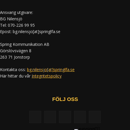
Ansvarig utgivare:
BG Nilensjö
Tel: 070-226 99 95
Epost: bg.nilensjo[at]springlfa.se
Spring Kommunikation AB
Görslövsvägen 8
263 71 Jonstorp
Kontakta oss:
bg.nilensjo[at]springlfa.se
Här hittar du vår
Integritetspolicy
FÖLJ OSS