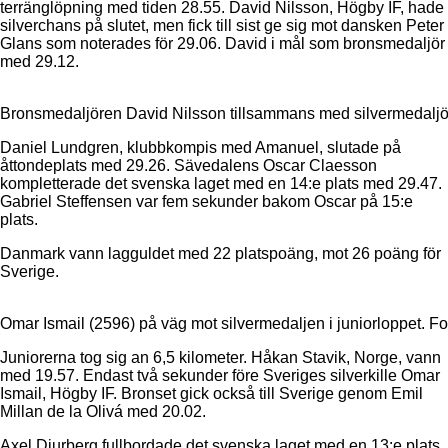
terränglöpning med tiden 28.55. David Nilsson, Högby IF, hade
silverchans på slutet, men fick till sist ge sig mot dansken Peter
Glans som noterades för 29.06. David i mål som bronsmedaljör
med 29.12.
Bronsmedaljören David Nilsson tillsammans med silvermedaljö
Daniel Lundgren, klubbkompis med Amanuel, slutade på
åttondeplats med 29.26. Sävedalens Oscar Claesson
kompletterade det svenska laget med en 14:e plats med 29.47.
Gabriel Steffensen var fem sekunder bakom Oscar på 15:e
plats.
Danmark vann lagguldet med 22 platspoäng, mot 26 poäng för
Sverige.
Omar Ismail (2596) på väg mot silvermedaljen i juniorloppet. F
Juniorerna tog sig an 6,5 kilometer. Håkan Stavik, Norge, vann
med 19.57. Endast två sekunder före Sveriges silverkille Omar
Ismail, Högby IF. Bronset gick också till Sverige genom Emil
Millan de la Olivá med 20.02.
Axel Djurberg fullbordade det svenska laget med en 13:e plats.