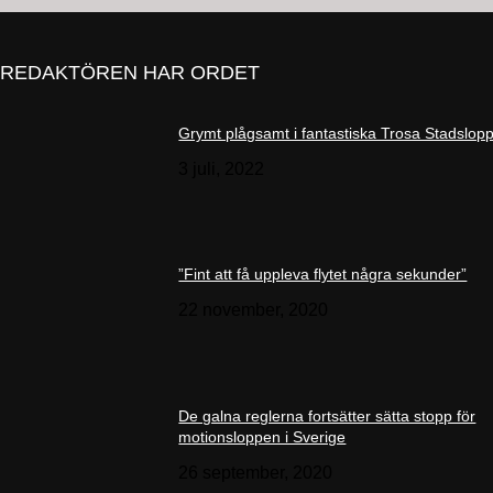
REDAKTÖREN HAR ORDET
Grymt plågsamt i fantastiska Trosa Stadslop
3 juli, 2022
”Fint att få uppleva flytet några sekunder”
22 november, 2020
De galna reglerna fortsätter sätta stopp för
motionsloppen i Sverige
26 september, 2020