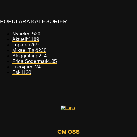
POPULÄRA KATEGORIER
Nyheter
1520
Aktuellt
1189
Löparen
269
Mikael Tisjö
238
Blogginlägg
214
Frida Södermark
185
Intervjuer
124
Eskil
120
OM OSS