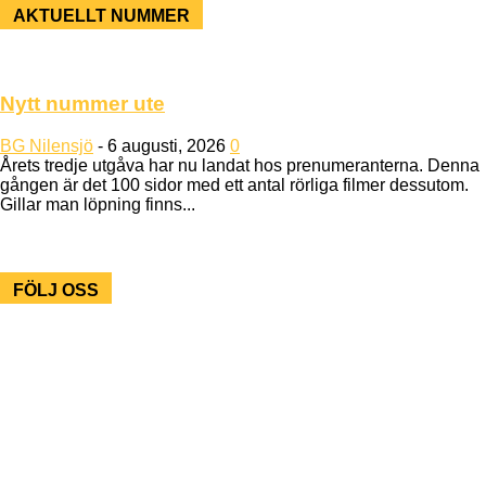
AKTUELLT NUMMER
Nytt nummer ute
BG Nilensjö
-
6 augusti, 2026
0
Årets tredje utgåva har nu landat hos prenumeranterna. Denna
gången är det 100 sidor med ett antal rörliga filmer dessutom.
Gillar man löpning finns...
FÖLJ OSS