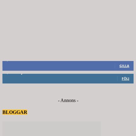
8,660
Fans
GILLA
6,714
Följare
FÖLJ
- Annons -
BLOGGAR