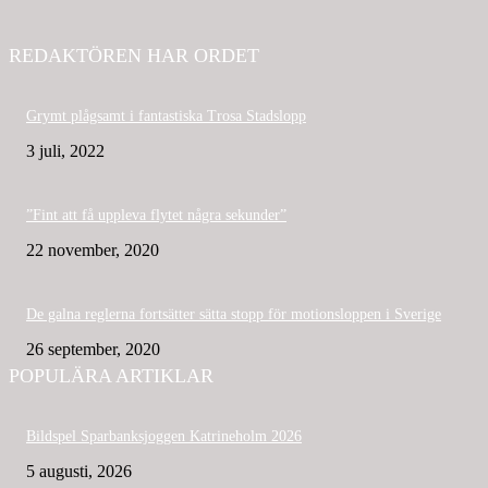
REDAKTÖREN HAR ORDET
Grymt plågsamt i fantastiska Trosa Stadslopp
3 juli, 2022
”Fint att få uppleva flytet några sekunder”
22 november, 2020
De galna reglerna fortsätter sätta stopp för motionsloppen i Sverige
26 september, 2020
POPULÄRA ARTIKLAR
Bildspel Sparbanksjoggen Katrineholm 2026
5 augusti, 2026