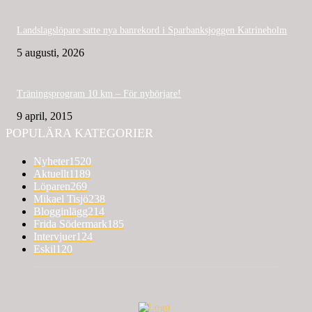
Landslagslöpare satte nya banrekord i Sparbanksjoggen Katrineholm
5 augusti, 2026
Träningsprogram 10 km – För nybörjare!
9 april, 2015
POPULÄRA KATEGORIER
Nyheter
1520
Aktuellt
1189
Löparen
269
Mikael Tisjö
238
Blogginlägg
214
Frida Södermark
185
Intervjuer
124
Eskil
120