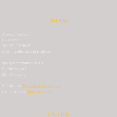
OM OSS
Ansvarig utgivare:
BG Nilensjö
Tel: 070-226 99 95
Epost: bg.nilensjo[at]springlfa.se
Spring Kommunikation AB
Görslövsvägen 8
263 71 Jonstorp
Kontakta oss:
bg.nilensjo[at]springlfa.se
Här hittar du vår
Integritetspolicy
FÖLJ OSS