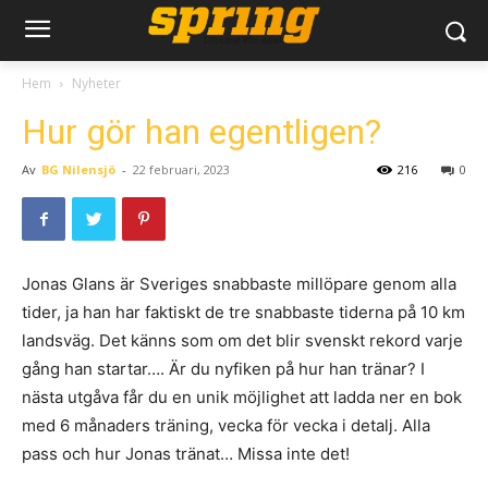
Hem
Nyheter
Hur gör han egentligen?
Av
BG Nilensjö
-
22 februari, 2023
216
0
Jonas Glans är Sveriges snabbaste millöpare genom alla
tider, ja han har faktiskt de tre snabbaste tiderna på 10 km
landsväg. Det känns som om det blir svenskt rekord varje
gång han startar…. Är du nyfiken på hur han tränar? I
nästa utgåva får du en unik möjlighet att ladda ner en bok
med 6 månaders träning, vecka för vecka i detalj. Alla
pass och hur Jonas tränat… Missa inte det!