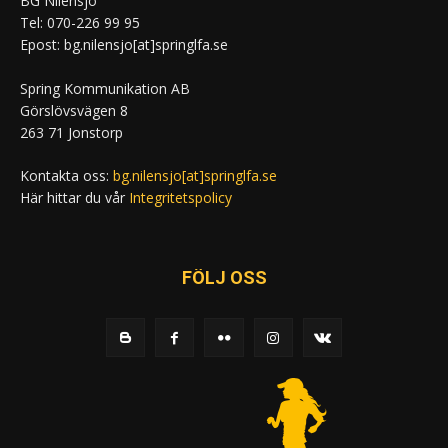
BG Nilensjö
Tel: 070-226 99 95
Epost: bg.nilensjo[at]springlfa.se
Spring Kommunikation AB
Görslövsvägen 8
263 71 Jonstorp
Kontakta oss:
bg.nilensjo[at]springlfa.se
Här hittar du vår
Integritetspolicy
FÖLJ OSS