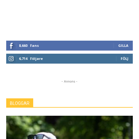
8,660
Fans
GILLA
6,714
Följare
FÖLJ
- Annons -
BLOGGAR