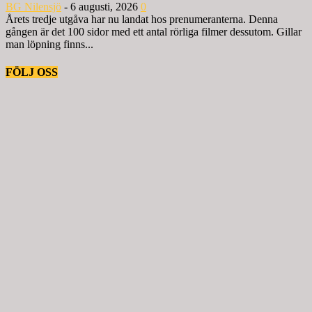
BG Nilensjö
-
6 augusti, 2026
0
Årets tredje utgåva har nu landat hos prenumeranterna. Denna
gången är det 100 sidor med ett antal rörliga filmer dessutom. Gillar
man löpning finns...
FÖLJ OSS