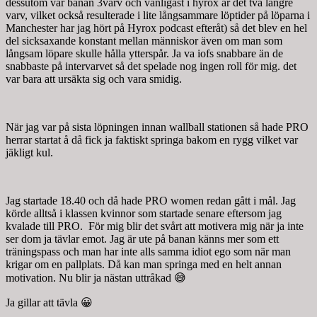
dessutom var banan 3varv och vanligast i hyrox är det två längre
varv, vilket också resulterade i lite långsammare löptider på löparna i
Manchester har jag hört på Hyrox podcast efteråt) så det blev en hel
del sicksaxande konstant mellan människor även om man som
långsam löpare skulle hålla ytterspår. Ja va iofs snabbare än de
snabbaste på intervarvet så det spelade nog ingen roll för mig. det
var bara att ursäkta sig och vara smidig.
När jag var på sista löpningen innan wallball stationen så hade PRO
herrar startat å då fick ja faktiskt springa bakom en rygg vilket var
jäkligt kul.
Jag startade 18.40 och då hade PRO women redan gått i mål. Jag
körde alltså i klassen kvinnor som startade senare eftersom jag
kvalade till PRO. För mig blir det svårt att motivera mig när ja inte
ser dom ja tävlar emot. Jag är ute på banan känns mer som ett
träningspass och man har inte alls samma idiot ego som när man
krigar om en pallplats. Då kan man springa med en helt annan
motivation. Nu blir ja nästan uttråkad 😅
Ja gillar att tävla 😀