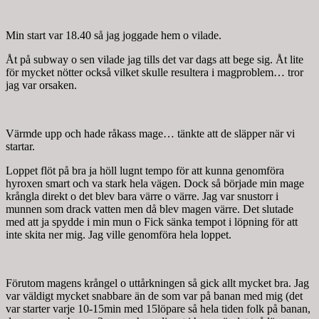
Min start var 18.40 så jag joggade hem o vilade.
Åt på subway o sen vilade jag tills det var dags att bege sig. Åt lite
för mycket nötter också vilket skulle resultera i magproblem… tror
jag var orsaken.
Värmde upp och hade råkass mage… tänkte att de släpper när vi
startar.
Loppet flöt på bra ja höll lugnt tempo för att kunna genomföra
hyroxen smart och va stark hela vägen. Dock så började min mage
krångla direkt o det blev bara värre o värre. Jag var snustorr i
munnen som drack vatten men då blev magen värre. Det slutade
med att ja spydde i min mun o Fick sänka tempot i löpning för att
inte skita ner mig. Jag ville genomföra hela loppet.
Förutom magens krångel o uttårkningen så gick allt mycket bra. Jag
var väldigt mycket snabbare än de som var på banan med mig (det
var starter varje 10-15min med 15löpare så hela tiden folk på banan,