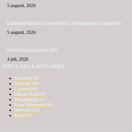
5 augusti, 2026
Landslagslöpare satte nya banrekord i Sparbanksjoggen Katrineholm
5 augusti, 2026
Resultat Strömstadmilen 2026
4 juli, 2026
POPULÄRA KATEGORIER
Nyheter
1520
Aktuellt
1189
Löparen
269
Mikael Tisjö
238
Blogginlägg
214
Frida Södermark
185
Intervjuer
124
Eskil
120