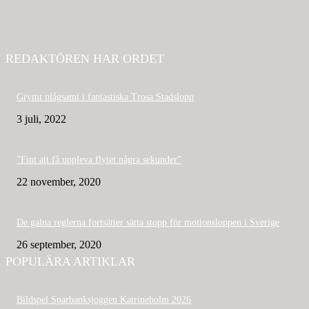
REDAKTÖREN HAR ORDET
Grymt plågsamt i fantastiska Trosa Stadslopp
3 juli, 2022
”Fint att få uppleva flytet några sekunder”
22 november, 2020
De galna reglerna fortsätter sätta stopp för motionsloppen i Sverige
26 september, 2020
POPULÄRA ARTIKLAR
Bildspel Sparbanksjoggen Katrineholm 2026