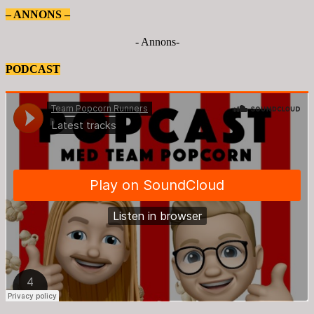
– ANNONS –
- Annons-
PODCAST