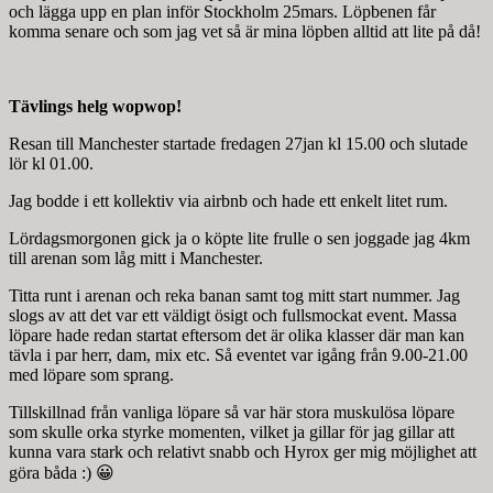
och lägga upp en plan inför Stockholm 25mars. Löpbenen får
komma senare och som jag vet så är mina löpben alltid att lite på då!
Tävlings helg wopwop!
Resan till Manchester startade fredagen 27jan kl 15.00 och slutade
lör kl 01.00.
Jag bodde i ett kollektiv via airbnb och hade ett enkelt litet rum.
Lördagsmorgonen gick ja o köpte lite frulle o sen joggade jag 4km
till arenan som låg mitt i Manchester.
Titta runt i arenan och reka banan samt tog mitt start nummer. Jag
slogs av att det var ett väldigt ösigt och fullsmockat event. Massa
löpare hade redan startat eftersom det är olika klasser där man kan
tävla i par herr, dam, mix etc. Så eventet var igång från 9.00-21.00
med löpare som sprang.
Tillskillnad från vanliga löpare så var här stora muskulösa löpare
som skulle orka styrke momenten, vilket ja gillar för jag gillar att
kunna vara stark och relativt snabb och Hyrox ger mig möjlighet att
göra båda :) 😀