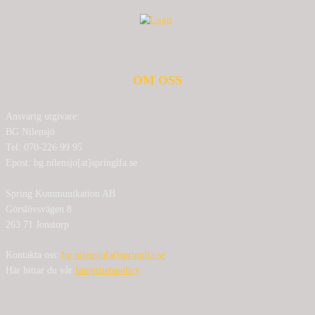
OM OSS
Ansvarig utgivare:
BG Nilensjö
Tel: 070-226 99 95
Epost: bg.nilensjo[at]springlfa.se
Spring Kommunikation AB
Görslövsvägen 8
263 71 Jonstorp
Kontakta oss:
bg.nilensjo[at]springlfa.se
Här hittar du vår
Integritetspolicy