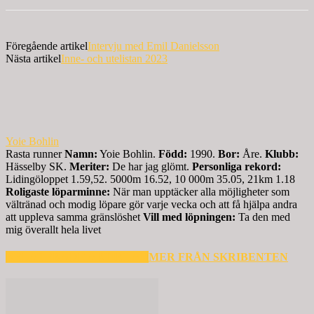
Föregående artikel
Intervju med Emil Danielsson
Nästa artikel
Inne- och utelistan 2023
Yoie Bohlin
Rasta runner
Namn:
Yoie Bohlin.
Född:
1990.
Bor:
Åre.
Klubb:
Hässelby SK.
Meriter:
De har jag glömt.
Personliga rekord:
Lidingöloppet 1.59,52. 5000m 16.52, 10 000m 35.05, 21km 1.18
Roligaste löparminne:
När man upptäcker alla möjligheter som
vältränad och modig löpare gör varje vecka och att få hjälpa andra
att uppleva samma gränslöshet
Vill med löpningen:
Ta den med
mig överallt hela livet
RELATERADE ARTIKLAR
MER FRÅN SKRIBENTEN