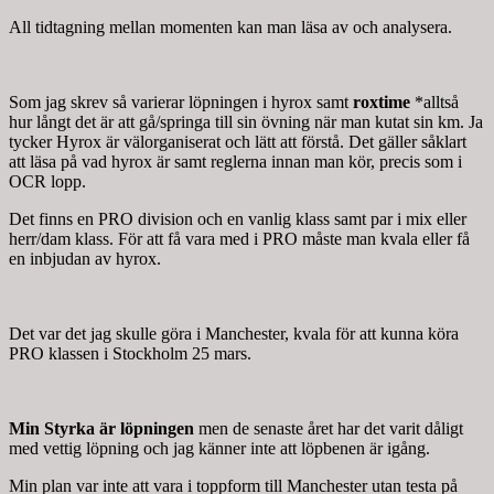
All tidtagning mellan momenten kan man läsa av och analysera.
Som jag skrev så varierar löpningen i hyrox samt
roxtime
*alltså
hur långt det är att gå/springa till sin övning när man kutat sin km. Ja
tycker Hyrox är välorganiserat och lätt att förstå. Det gäller såklart
att läsa på vad hyrox är samt reglerna innan man kör, precis som i
OCR lopp.
Det finns en PRO division och en vanlig klass samt par i mix eller
herr/dam klass. För att få vara med i PRO måste man kvala eller få
en inbjudan av hyrox.
Det var det jag skulle göra i Manchester, kvala för att kunna köra
PRO klassen i Stockholm 25 mars.
Min Styrka är löpningen
men de senaste året har det varit dåligt
med vettig löpning och jag känner inte att löpbenen är igång.
Min plan var inte att vara i toppform till Manchester utan testa på