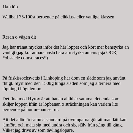
1km löp
Wallball 75-100st beroende på elitklass eller vanliga klassen
Resan o vägen dit
Jag har tränat mycket inför det här loppet och kört mer benstyrka än
vanligt (jag kör annars nästa bara armstyrka annars pga OCR,
*obstacle course races*)
På friskissochsvettis i Linköping har dom en släde som jag använt
flitigt. Styrt med den 150kg tunga släden som jag alternera med
löpning i högt tempo.
Det fina med Hyrox är att banan alltid är samma, det enda som
skiljer loppen ifrån är löpbanan o sträckningen kan variera lite
beroende på hur arenan ser ut.
Att det alltid är samma standard på övningarna gör att man lätt kan
jämföra och mäta sig med andra och sig själv från gång till gång.
Vilket jag drivs av som tävlingslöpare.