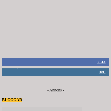
8,660
Fans
GILLA
6,714
Följare
FÖLJ
- Annons -
BLOGGAR