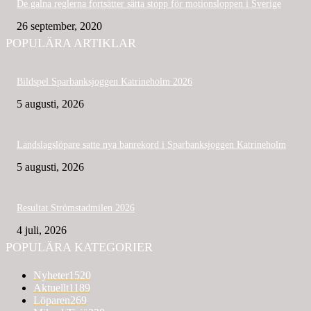
De galna reglerna fortsätter sätta stopp för motionsloppen i Sverige
26 september, 2020
POPULÄRA ARTIKLAR
Bildspel Sparbanksjoggen Katrineholm 2026
5 augusti, 2026
Landslagslöpare satte nya banrekord i Sparbanksjoggen Katrineholm
5 augusti, 2026
Resultat Strömstadmilen 2026
4 juli, 2026
POPULÄRA KATEGORIER
Nyheter
1520
Aktuellt
1189
Löparen
269