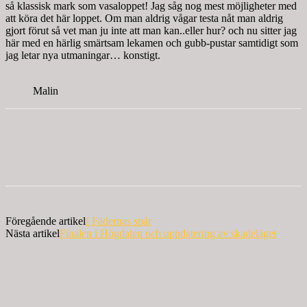
så klassisk mark som vasaloppet! Jag såg nog mest möjligheter med
att köra det här loppet. Om man aldrig vågar testa nåt man aldrig
gjort förut så vet man ju inte att man kan..eller hur? och nu sitter jag
här med en härlig smärtsam lekamen och gubb-pustar samtidigt som
jag letar nya utmaningar… konstigt.
Malin
Föregående artikel
I Fädernas spår
Nästa artikel
Finalen i Högdalen och uppdatering av skadeläget