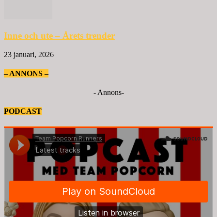
Inne och ute – Årets trender
23 januari, 2026
– ANNONS –
- Annons-
PODCAST