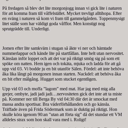
På fredagen så blev det lite morgonjogg innan vi gick lite i naturen
för att komma fram till våffelstället. Mycket trevligt alltihopa. Efter
en sväng i naturen så kom vi fram till gammelgården. Toppenmysigt
litet ställe som har väldigt goda våfflor. Men konstigt nog
sprutgrädde till. Underligt.
Jomen efter lite samkväm i stugan så åkte vi ner och hämtade
nummerlappar och kände lite på startfållan. Inte helt utan nervositet.
Känslan inför loppet och att det var på riktigt smög sig på som ett
spöke om natten. Hem igen och tokäta, mjuka och ladda för att gå
upp vid 03. Vi bodde ju en bit utanför Sälen. Fördel: att inte behöva
åka lika långt på morgonen innan starten. Nackdel: att behöva åka
en bit efter målgång. Hugget som stucket egentligen.
Upp vid 03 och moffa ”lagom” med mat. Har jag med mig alla
grejer, ombyte, jadi jadi jadi…nervositeten gick det inte att ta miste
på. Kommer ner till Berga By vid 04:30 där det är smockat med
massa andra sportisar. Bra väderförhållanden och go känsla.
Träffade även på Frida Södermark som är duktig på riktigt. Hon
skulle köra igenom 90:an ”utan att förta sig” då det stundar ett VM
alldeles strax som hon skall vara med i. Roligt!