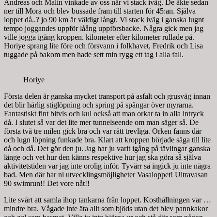
Andreas och Malin vinkade av oss när vi stack iväg. De åkte sedan
ner till Mora och blev bussade fram till starten för 45:an. Själva
loppet då..? jo 90 km är väldigt långt. Vi stack iväg i ganska lugnt
tempo joggandes uppför låång uppförsbacke. Några gick men jag
ville jogga igång kroppen. kilometer efter kilometer rullade på.
Horiye sprang lite före och försvann i folkhavet, Fredrik och Lisa
tuggade på bakom men hade sett min rygg ett tag i alla fall.
Horiye
Första delen är ganska mycket transport på asfalt och grusväg innan
det blir härlig stiglöpning och spring på spångar över myrarna.
Fantastiskt fint bitvis och kul också att man orkar ta in alla intryck
då. I slutet så var det lite mer tunnelseende om man säger så. De
första två tre milen gick bra och var rätt trevliga. Orken fanns där
och lugn löpning funkade bra. Klart att kroppen började säga till lite
då och då. Det gör den ju. Jag har ju varit igång på tävlingar ganska
länge och vet hur den känns respektive hur jag ska göra så själva
aktivitetstiden var jag inte orolig inför. Tyvärr så ingick ju inte några
bad. Men där har ni utvecklingsmöjligheter Vasaloppet! Ultravasan
90 swimrun!! Det vore nåt!!
Lite svårt att samla ihop tankarna från loppet. Kosthållningen var …
mindre bra. Vågade inte äta allt som bjöds utan det blev pannkakor