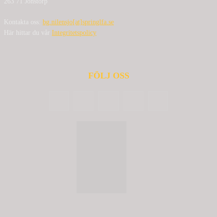
263 71 Jonstorp
Kontakta oss:
bg.nilensjo[at]springlfa.se
Här hittar du vår
Integritetspolicy
FÖLJ OSS