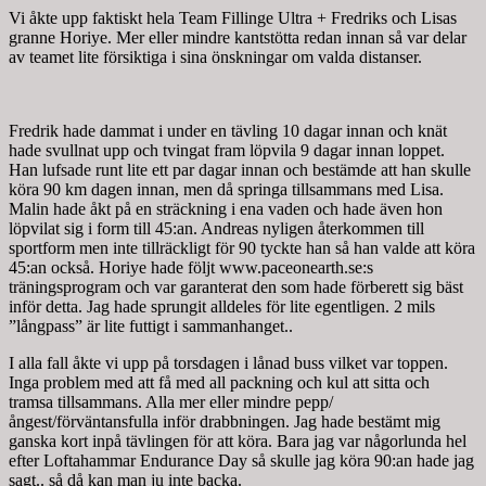
Vi åkte upp faktiskt hela Team Fillinge Ultra + Fredriks och Lisas
granne Horiye. Mer eller mindre kantstötta redan innan så var delar
av teamet lite försiktiga i sina önskningar om valda distanser.
Fredrik hade dammat i under en tävling 10 dagar innan och knät
hade svullnat upp och tvingat fram löpvila 9 dagar innan loppet.
Han lufsade runt lite ett par dagar innan och bestämde att han skulle
köra 90 km dagen innan, men då springa tillsammans med Lisa.
Malin hade åkt på en sträckning i ena vaden och hade även hon
löpvilat sig i form till 45:an. Andreas nyligen återkommen till
sportform men inte tillräckligt för 90 tyckte han så han valde att köra
45:an också. Horiye hade följt www.paceonearth.se:s
träningsprogram och var garanterat den som hade förberett sig bäst
inför detta. Jag hade sprungit alldeles för lite egentligen. 2 mils
”långpass” är lite futtigt i sammanhanget..
I alla fall åkte vi upp på torsdagen i lånad buss vilket var toppen.
Inga problem med att få med all packning och kul att sitta och
tramsa tillsammans. Alla mer eller mindre pepp/
ångest/förväntansfulla inför drabbningen. Jag hade bestämt mig
ganska kort inpå tävlingen för att köra. Bara jag var någorlunda hel
efter Loftahammar Endurance Day så skulle jag köra 90:an hade jag
sagt.. så då kan man ju inte backa.