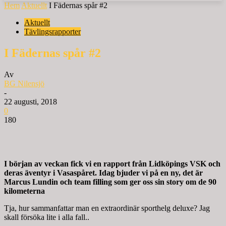
Hem
Aktuellt
I Fädernas spår #2
Aktuellt
Tävlingsrapporter
I Fädernas spår #2
Av
BG Nilensjö
-
22 augusti, 2018
0
180
I början av veckan fick vi en rapport från Lidköpings VSK och
deras äventyr i Vasaspåret. Idag bjuder vi på en ny, det är
Marcus Lundin och team filling som ger oss sin story om de 90
kilometerna
Tja, hur sammanfattar man en extraordinär sporthelg deluxe? Jag
skall försöka lite i alla fall..