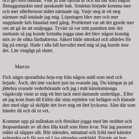
och gel som basmat. Ville ju inte björna ur och stå där som någon
flistuggsmaskin med sprakande bak. Smärtan började komma mer
och mer allteftersom målet närmade sig. Varje steg är ett steg
närmare mål intalade jag mig. Löpningen blev mer och mer
stapplande lufs blandad med gång. Problemet var att det gjorde mer
ont att gå än att småjogga. Tyvärr så var mitt pannben inte det
starkaste så jag kunde fortsätta jogga utan det blev någon konstig
mix av de olika färdtakterna. Säkert både uttorkad och alldeles för
låg på energi. Hade i alla fall huvudet med mig så jag kunde inse
det. Lite vingligt på slutet.
Marcus
Fick några sporadiska heja-rop från någon snäll som stod och
hejade. Äsch, det inte vackert just nu svarade jag. Du kämpar ju på
jättebra svarade vederbörande och jag i mitt känslomässiga
vågskvalp väste ur mig ett litet tack med darrande underläpp.. Efter
att jag kom fram till Eldris där sista reptiden var belägen och klarade
den med råge så sköljde det över mig ett litet lyckorus. Sånt där som
händer då och då ni vet..
Kommer upp på målrakan och försöker jogga med lite stolthet och
ihopsamlande av all den lilla kraft som finns kvar. När jag passerar
målet så släpper allt. Blir ståendes, utmattad och fylld med känslor
gråtandes och får syn på Lisa sittandes omklädd. Förstår att hon