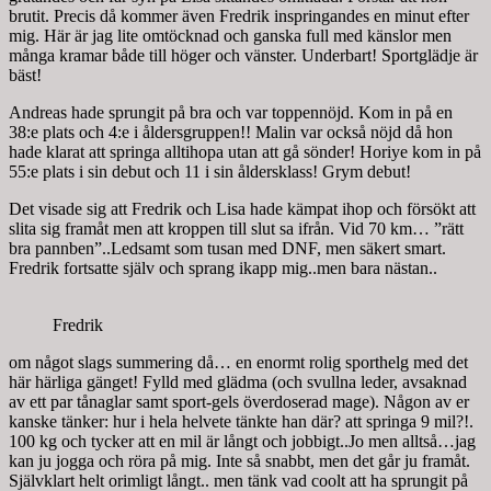
brutit. Precis då kommer även Fredrik inspringandes en minut efter
mig. Här är jag lite omtöcknad och ganska full med känslor men
många kramar både till höger och vänster. Underbart! Sportglädje är
bäst!
Andreas hade sprungit på bra och var toppennöjd. Kom in på en
38:e plats och 4:e i åldersgruppen!! Malin var också nöjd då hon
hade klarat att springa alltihopa utan att gå sönder! Horiye kom in på
55:e plats i sin debut och 11 i sin åldersklass! Grym debut!
Det visade sig att Fredrik och Lisa hade kämpat ihop och försökt att
slita sig framåt men att kroppen till slut sa ifrån. Vid 70 km… ”rätt
bra pannben”..Ledsamt som tusan med DNF, men säkert smart.
Fredrik fortsatte själv och sprang ikapp mig..men bara nästan..
Fredrik
om något slags summering då… en enormt rolig sporthelg med det
här härliga gänget! Fylld med glädma (och svullna leder, avsaknad
av ett par tånaglar samt sport-gels överdoserad mage). Någon av er
kanske tänker: hur i hela helvete tänkte han där? att springa 9 mil?!.
100 kg och tycker att en mil är långt och jobbigt..Jo men alltså…jag
kan ju jogga och röra på mig. Inte så snabbt, men det går ju framåt.
Självklart helt orimligt långt.. men tänk vad coolt att ha sprungit på