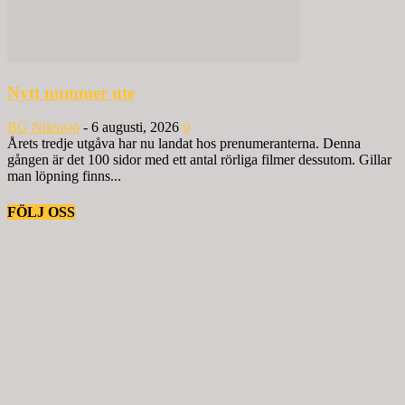
Nytt nummer ute
BG Nilensjö
-
6 augusti, 2026
0
Årets tredje utgåva har nu landat hos prenumeranterna. Denna
gången är det 100 sidor med ett antal rörliga filmer dessutom. Gillar
man löpning finns...
FÖLJ OSS