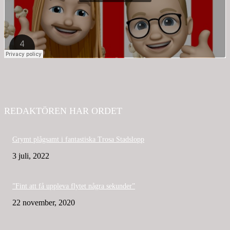
REDAKTÖREN HAR ORDET
Grymt plågsamt i fantastiska Trosa Stadslopp
3 juli, 2022
”Fint att få uppleva flytet några sekunder”
22 november, 2020