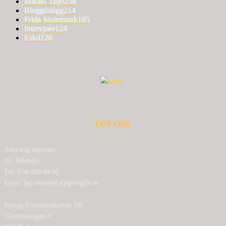
Mikael Tisjö
238
Blogginlägg
214
Frida Södermark
185
Intervjuer
124
Eskil
120
OM OSS
Ansvarig utgivare:
BG Nilensjö
Tel: 070-226 99 95
Epost: bg.nilensjo[at]springlfa.se
Spring Kommunikation AB
Görslövsvägen 8