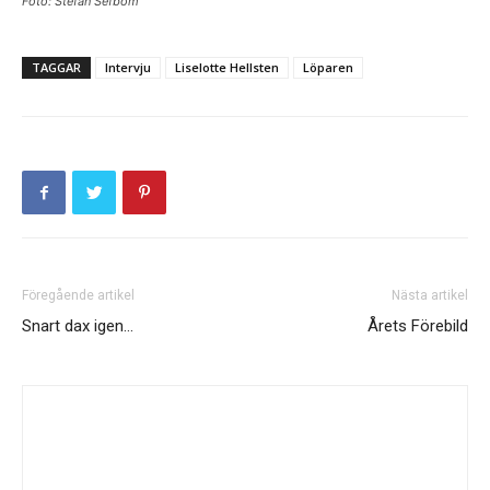
Foto: Stefan Sefbom
TAGGAR
Intervju
Liselotte Hellsten
Löparen
Föregående artikel
Nästa artikel
Snart dax igen…
Årets Förebild