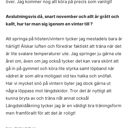
över. Jag kommer nog att köra på precis som vanligt!
Avslutningsvis då, snart november och allt är grått och
kallt, hur tar man sig igenom en vinter till ?
Att springa på hösten/vintern tycker jag mestadels bara är
härligt! Älskar luften och föredrar faktiskt att träna när det
är lite svalare temperaturer ute. Jag springer ju gärna ute
året om, även om jag också tycker det kan vara skönt att
gå in på gymmet och köra lite styrka samt löpband när
vädret är som allra motigast vid tex halka och snöfall.
Har vi mycket snö på vintern byter jag dock gärna ut
några löppass mot längdskidor. Tror det är nyttigt att
kunna bryta av och träna nåt annat också!
Längdskidåkning tycker jag är en väldigt bra träningsform
men framförallt för att det är roligt!