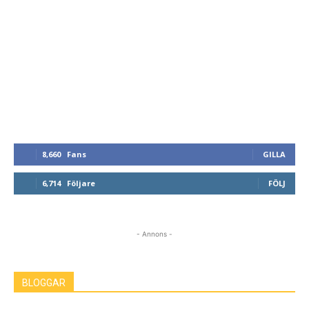
8,660
Fans
GILLA
6,714
Följare
FÖLJ
- Annons -
BLOGGAR