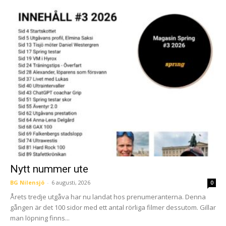
Nytt nummer ute
BG Nilensjö
-
6 augusti, 2026
0
Årets tredje utgåva har nu landat hos prenumeranterna. Denna
gången är det 100 sidor med ett antal rörliga filmer dessutom. Gillar
man löpning finns...