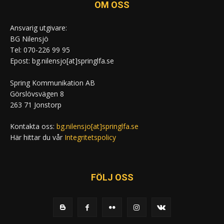
OM OSS
Ansvarig utgivare:
BG Nilensjö
Tel: 070-226 99 95
Epost: bg.nilensjo[at]springlfa.se
Spring Kommunikation AB
Görslövsvägen 8
263 71 Jonstorp
Kontakta oss:
bg.nilensjo[at]springlfa.se
Här hittar du vår
Integritetspolicy
FÖLJ OSS