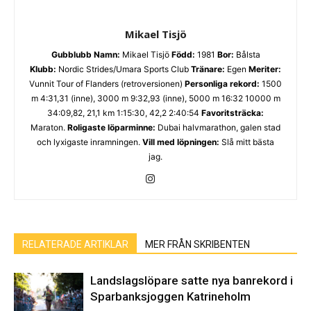
Mikael Tisjö
Gubblubb
Namn:
Mikael Tisjö
Född:
1981
Bor:
Bålsta
Klubb:
Nordic Strides/Umara Sports Club
Tränare:
Egen
Meriter:
Vunnit Tour of Flanders (retroversionen)
Personliga rekord:
1500
m 4:31,31 (inne), 3000 m 9:32,93 (inne), 5000 m 16:32 10000 m
34:09,82, 21,1 km 1:15:30, 42,2 2:40:54
Favoritsträcka:
Maraton.
Roligaste löparminne:
Dubai halvmarathon, galen stad
och lyxigaste inramningen.
Vill med löpningen:
Slå mitt bästa
jag.
RELATERADE ARTIKLAR
MER FRÅN SKRIBENTEN
Landslagslöpare satte nya banrekord i
Sparbanksjoggen Katrineholm