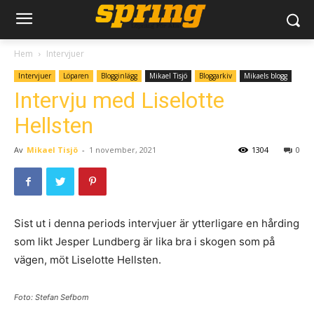
Hem
Intervjuer
Intervjuer
Löparen
Blogginlägg
Mikael Tisjö
Bloggarkiv
Mikaels blogg
Intervju med Liselotte
Hellsten
Av
Mikael Tisjö
-
1 november, 2021
1304
0
Sist ut i denna periods intervjuer är ytterligare en hårding
som likt Jesper Lundberg är lika bra i skogen som på
vägen, möt Liselotte Hellsten.
Foto: Stefan Sefbom