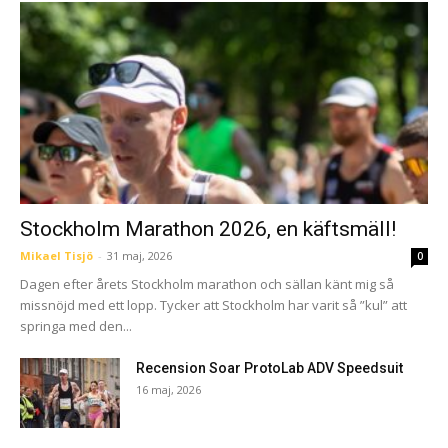
Stockholm Marathon 2026, en käftsmäll!
Mikael Tisjö
-
31 maj, 2026
0
Dagen efter årets Stockholm marathon och sällan känt mig så
missnöjd med ett lopp. Tycker att Stockholm har varit så ”kul” att
springa med den...
Recension Soar ProtoLab ADV Speedsuit
16 maj, 2026