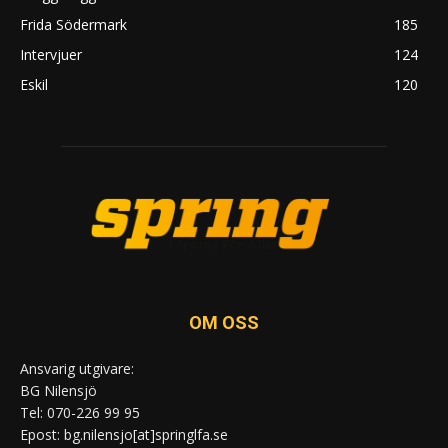
Frida Södermark
185
Intervjuer
124
Eskil
120
OM OSS
Ansvarig utgivare:
BG Nilensjö
Tel: 070-226 99 95
Epost: bg.nilensjo[at]springlfa.se