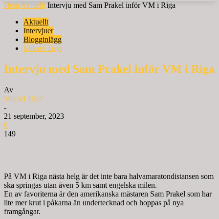
Hem
Aktuellt
Intervju med Sam Prakel inför VM i Riga
Aktuellt
Intervjuer
Blogginlägg
Mikael Tisjö
Intervju med Sam Prakel inför VM i Riga
Av
Mikael Tisjö
-
21 september, 2023
0
149
På VM i Riga nästa helg är det inte bara halvamaratondistansen som
ska springas utan även 5 km samt engelska milen.
En av favoriterna är den amerikanska mästaren Sam Prakel som har
lite mer krut i påkarna än undertecknad och hoppas på nya
framgångar.