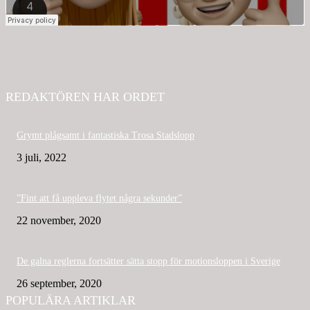
REDAKTÖREN HAR ORDET
Grymt plågsamt i fantastiska Trosa Stadslopp
3 juli, 2022
”Fint att få uppleva flytet några sekunder”
22 november, 2020
De galna reglerna fortsätter sätta stopp för motionsloppen i Sverige
26 september, 2020
POPULÄRA ARTIKLAR