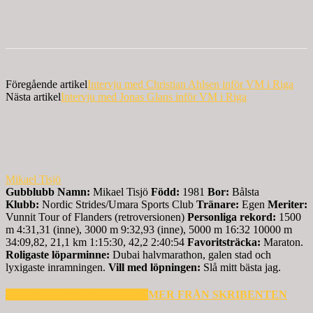
Föregående artikel
Intervju med Christian Ahlsen inför VM i Riga
Nästa artikel
Intervju med Jonas Glans inför VM i Riga
Mikael Tisjö
Gubblubb
Namn:
Mikael Tisjö
Född:
1981
Bor:
Bålsta
Klubb:
Nordic Strides/Umara Sports Club
Tränare:
Egen
Meriter:
Vunnit Tour of Flanders (retroversionen)
Personliga rekord:
1500
m 4:31,31 (inne), 3000 m 9:32,93 (inne), 5000 m 16:32 10000 m
34:09,82, 21,1 km 1:15:30, 42,2 2:40:54
Favoritsträcka:
Maraton.
Roligaste löparminne:
Dubai halvmarathon, galen stad och
lyxigaste inramningen.
Vill med löpningen:
Slå mitt bästa jag.
RELATERADE ARTIKLAR
MER FRÅN SKRIBENTEN