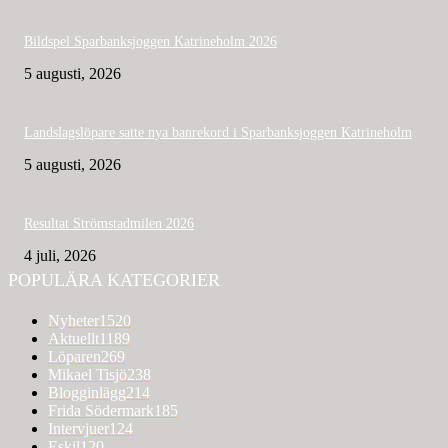
Bildspel Sparbanksjoggen Katrineholm 2026
5 augusti, 2026
Landslagslöpare satte nya banrekord i Sparbanksjoggen Katrineholm
5 augusti, 2026
Resultat Strömstadmilen 2026
4 juli, 2026
POPULÄRA KATEGORIER
Nyheter
1520
Aktuellt
1189
Löparen
269
Mikael Tisjö
238
Blogginlägg
214
Frida Södermark
185
Intervjuer
124
Eskil
120