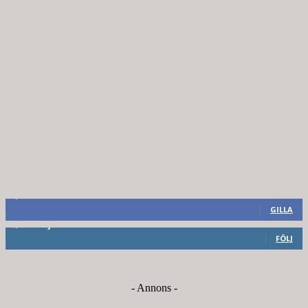
8,660
Fans
GILLA
6,714
Följare
FÖLJ
- Annons -