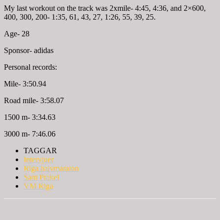
My last workout on the track was 2xmile-
4:45
,
4:36
, and 2×600,
400, 300, 200-
1:35
, 61, 43, 27,
1:26
, 55, 39, 25.
Age- 28
Sponsor- adidas
Personal records:
Mile- 3:50.94
Road mile- 3:58.07
1500 m- 3:34.63
3000 m- 7:46.06
TAGGAR
Intervjuer
Riga halvmaraton
Sam Prakel
VM Riga