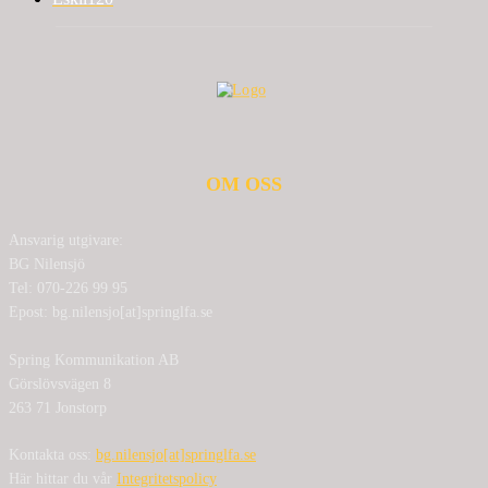
OM OSS
Ansvarig utgivare:
BG Nilensjö
Tel: 070-226 99 95
Epost: bg.nilensjo[at]springlfa.se
Spring Kommunikation AB
Görslövsvägen 8
263 71 Jonstorp
Kontakta oss:
bg.nilensjo[at]springlfa.se
Här hittar du vår
Integritetspolicy