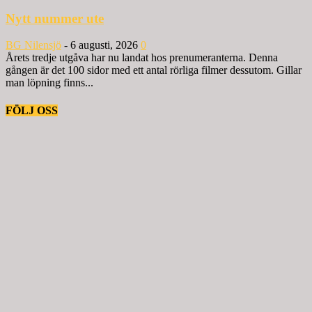
Nytt nummer ute
BG Nilensjö
-
6 augusti, 2026
0
Årets tredje utgåva har nu landat hos prenumeranterna. Denna
gången är det 100 sidor med ett antal rörliga filmer dessutom. Gillar
man löpning finns...
FÖLJ OSS