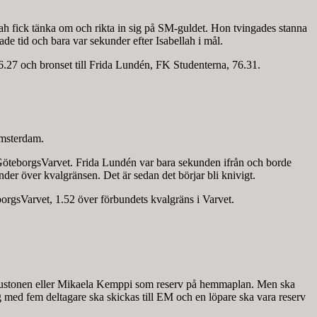
llah fick tänka om och rikta in sig på SM-guldet. Hon tvingades stanna
de tid och bara var sekunder efter Isabellah i mål.
.27 och bronset till Frida Lundén, FK Studenterna, 76.31.
Amsterdam.
 GöteborgsVarvet. Frida Lundén var bara sekunden ifrån och borde
der över kvalgränsen. Det är sedan det börjar bli knivigt.
rgsVarvet, 1.52 över förbundets kvalgräns i Varvet.
Mustonen eller Mikaela Kemppi som reserv på hemmaplan. Men ska
g med fem deltagare ska skickas till EM och en löpare ska vara reserv