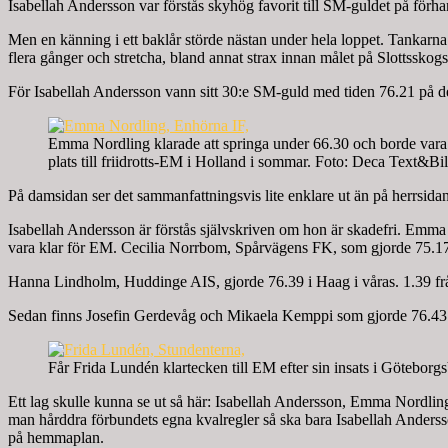
Isabellah Andersson var förstås skyhög favorit till SM-guldet på förh
Men en känning i ett baklår störde nästan under hela loppet. Tankarna 
flera gånger och stretcha, bland annat strax innan målet på Slottssko
För Isabellah Andersson vann sitt 30:e SM-guld med tiden 76.21 på d
Emma Nordling klarade att springa under 66.30 och borde vara
plats till friidrotts-EM i Holland i sommar. Foto: Deca Text&Bi
På damsidan ser det sammanfattningsvis lite enklare ut än på herrsida
Isabellah Andersson är förstås självskriven om hon är skadefri. Emm
vara klar för EM. Cecilia Norrbom, Spårvägens FK, som gjorde 75.17 i B
Hanna Lindholm, Huddinge AIS, gjorde 76.39 i Haag i våras. 1.39 fr
Sedan finns Josefin Gerdevåg och Mikaela Kemppi som gjorde 76.43 o
Får Frida Lundén klartecken till EM efter sin insats i Götebor
Ett lag skulle kunna se ut så här: Isabellah Andersson, Emma Nord
man hårddra förbundets egna kvalregler så ska bara Isabellah Andersso
på hemmaplan.