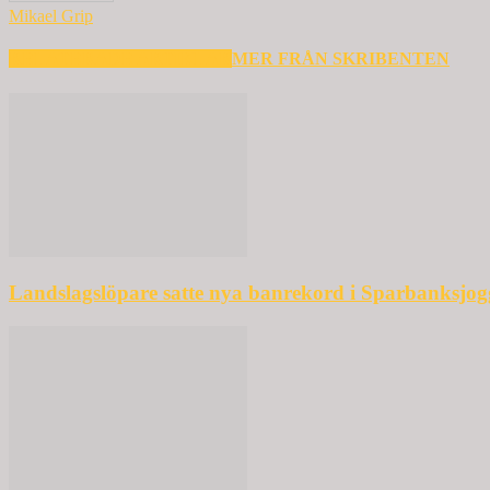
Mikael Grip
RELATERADE ARTIKLAR
MER FRÅN SKRIBENTEN
Landslagslöpare satte nya banrekord i Sparbanksjo