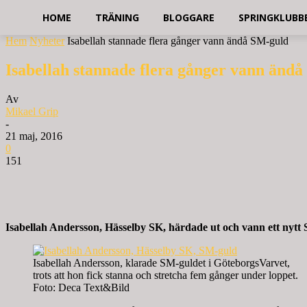
HOME
TRÄNING
BLOGGARE
SPRINGKLUBB
Hem
Nyheter
Isabellah stannade flera gånger vann ändå SM-guld
Isabellah stannade flera gånger vann änd
Av
Mikael Grip
-
21 maj, 2016
0
151
Isabellah Andersson, Hässelby SK, härdade ut och vann ett nytt
Isabellah Andersson, klarade SM-guldet i GöteborgsVarvet,
trots att hon fick stanna och stretcha fem gånger under loppet.
Foto: Deca Text&Bild