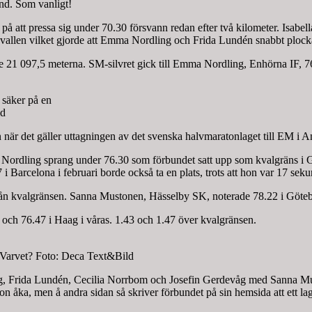
and. Som vanligt!
på att pressa sig under 70.30 försvann redan efter två kilometer. Isabe
gsvallen vilket gjorde att Emma Nordling och Frida Lundén snabbt plocka
e 21 097,5 meterna. SM-silvret gick till Emma Nordling, Enhörna IF, 76
 säker på en
ld
n när det gäller uttagningen av det svenska halvmaratonlaget till EM i 
a Nordling sprang under 76.30 som förbundet satt upp som kvalgräns i
arcelona i februari borde också ta en plats, trots att hon var 17 sekun
ån kvalgränsen. Sanna Mustonen, Hässelby SK, noterade 78.22 i Götebo
ch 76.47 i Haag i våras. 1.43 och 1.47 över kvalgränsen.
gsVarvet? Foto: Deca Text&Bild
ling, Frida Lundén, Cecilia Norrbom och Josefin Gerdevåg med Sanna 
n åka, men å andra sidan så skriver förbundet på sin hemsida att ett la