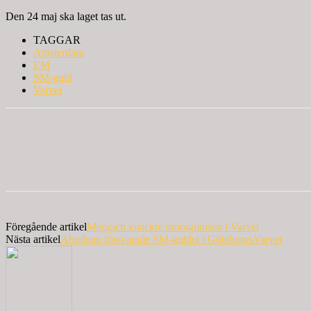
Den 24 maj ska laget tas ut.
TAGGAR
Amsterdam
EM
SM-guld
Varvet
Föregående artikel
Mengich knäckte drömgränsen i Varvet
Nästa artikel
Abraham försvarade SM-guldet i GöteborgsVarvet