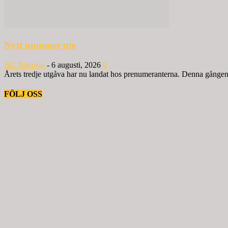
Nytt nummer ute
BG Nilensjö
-
6 augusti, 2026
0
Årets tredje utgåva har nu landat hos prenumeranterna. Denna gången ä
FÖLJ OSS