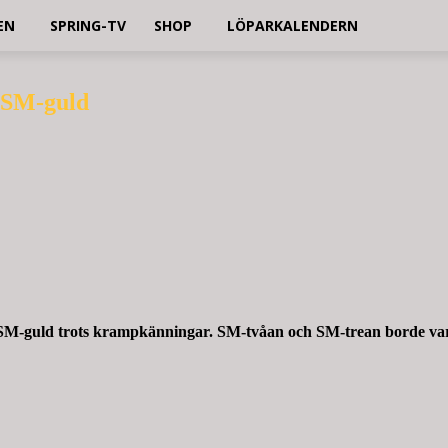
EN
SPRING-TV
SHOP
LÖPARKALENDERN
å SM-guld
 SM-guld trots krampkänningar. SM-tvåan och SM-trean borde vara