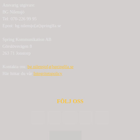
Ansvarig utgivare:
BG Nilensjö
Tel: 070-226 99 95
Epost: bg.nilensjo[at]springlfa.se
Spring Kommunikation AB
Görslövsvägen 8
263 71 Jonstorp
Kontakta oss:
bg.nilensjo[at]springlfa.se
Här hittar du vår
Integritetspolicy
FÖLJ OSS