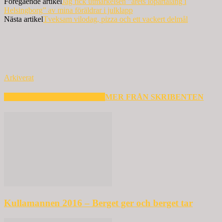
Föregående artikel
Jag fick utmärkelsen ”årets löpartalang i
Helsingborg” av mina föräldrar i julklapp
Nästa artikel
Tveksam vilodag, pizza och ett vackert delmål
Arkiverat
RELATERADE ARTIKLAR
MER FRÅN SKRIBENTEN
Kullamannen 2016 – Berget ger och berget tar