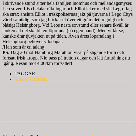
I skrivande stund sitter hela familjen inomhus och mellandagsmyser.
Leo sover, Lisa betalar räkningar och Elliot leker med sitt Lego. Jag
ska strax ansluta Elliot i träskpolisernas jakt på tjuvarna i Lego Citys
värld samtidigt som jag blickar ut över ett gråmulet, regnigt och
blåsigt Helsingborg. Vid Leos nästa sovstund eller senare ikväll är
tanken att det ska bli en löprunda (på egen hand). Men vi får se,
kanske drar tjuvjakten ut på tiden. Även årets löpartalang i
Helsingborg behöver vilodagar.
/Han som är en talang
PS.
Dag 20 mot Hamburg Marathon visar på stigande form och
fortsatt frisk kropp. Nio pass på tretton dagar och lätt fartträning nu
igång. Resan mot 4:00/km fortsätter!
TAGGAR
Simon Wikstrand