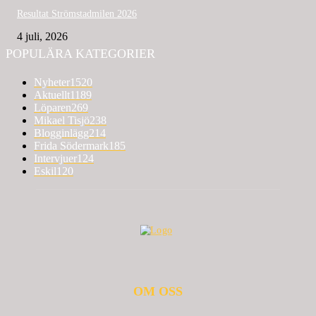
Resultat Strömstadmilen 2026
4 juli, 2026
POPULÄRA KATEGORIER
Nyheter
1520
Aktuellt
1189
Löparen
269
Mikael Tisjö
238
Blogginlägg
214
Frida Södermark
185
Intervjuer
124
Eskil
120
OM OSS