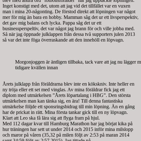
blev med andra ord ”fotbollsförälder” när jag upptäckte löpningen.
Inget konstigt med det, utom att jag vid det tillfället var en vuxen
man i mina 20-någonting. De förstod direkt att löpningen var något
mer för mig än bara en hobby. Mamman såg det ur ett livsperspektiv,
det gav mig balans och lycka. Pappa såg det ur ett
businessperspeltiv, det var något jag brann för och ville jobba med.
Så när jag öppnade julklappen från dessa två supporters julen 2013
så var det inte föga överraskande att den innehöll en löpvagn.
Morgonjoggen är äntligen tillbaka, tack vare att jag nu lägger m
tidigare kvällen innan
Årets julklapp från föräldrarna blev inte en kökskniv. Inte heller en
ny tröja eller ett set med vinglas. Av mina föräldrar fick jag ett
diplom med utmärkelsen ”Årets löpartalang i HBG”. Den största
utmärkelsen man kan tänka sig, en ära! Till denna fantastiska
utmärkelse följde ett sponsringsbidrag till min löpning. Än en gång
har de prickat in rätt. Mina första tankar gick till en ny löpvagn.
Klart att Leo ska få lära sig att flyga fram på hjul.
Med 112 dagar kvar till Hamburg Marathon har jag börjat kika på
hur träningen har sett ut under 2014 och 2015 inför mina milslopp
och maror på våren (35,32 på milen följt av 2:53 på maran 2014
samt 34:59 följt av 2:57 2015). Jag tittade på