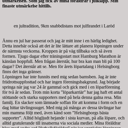
utmärkelsen. Som jag fick av mina föräldrar i julklapp. Min
finaste utmärkelse hittills.
en jultradition, 9km snabbdistans mot julfirandet i Laröd
Ännu en jul har passerat och jag är mitt inne i en härlig ledighet.
Detta innebär också att det är lite lättare att planera löpningen under
de närmsta veckorna. Kroppen är på väg tillbaka och så även
formen. Tjugo dagar efter träningsstart mot Hamburg Marathon är
känslan hoppfull. Men frågan återstår, hur bra kan man bli på 100
dagar? Det återstår att se. Men för årets löpartalang i Helsingborg
finns det inga gränser.
Löpningen har inte funnits med mig sedan barnsben. Jag är inte
friidrottsuppfosttad och har ingen föreningsbakgrund. Jag började
springa när jag var 24 år gammal och gick med i en löparförening
för två år sedan. Trots min korta ”löparkarriär” har jag haft ett antal
stöttande och starka supporters med på hela denna galna resa. Min
familj. En slacker som lämnade soffan för att komma i form och en
dag hittar tävlingssuget. Med mig på många av dessa tävlingar har
min mamma följt med, även känd som ”Helsingborgs bästa
supporter”. Alltid högljudt hejande i sista kurvan, på alla löpare, och
alltid gratulerande till insatserna via sociala medier. Mina föräldrar