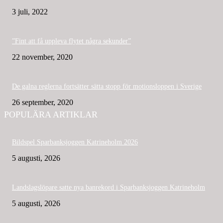
3 juli, 2022
”Fint att få uppleva flytet några sekunder”
22 november, 2020
De galna reglerna fortsätter sätta stopp för motionsloppen i Sverige
26 september, 2020
POPULÄRA ARTIKLAR
Bildspel Sparbanksjoggen Katrineholm 2026
5 augusti, 2026
Landslagslöpare satte nya banrekord i Sparbanksjoggen Katrineholm
5 augusti, 2026