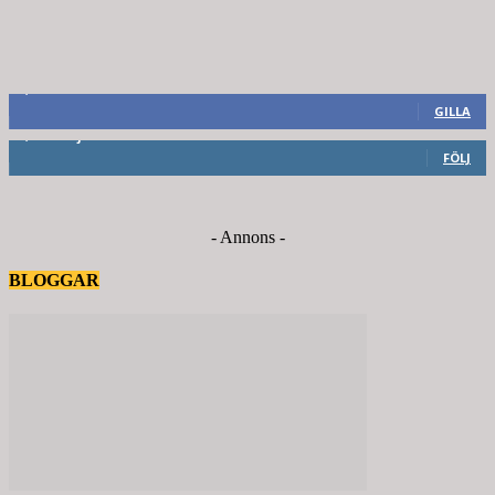
8,660
Fans
GILLA
6,714
Följare
FÖLJ
- Annons -
BLOGGAR