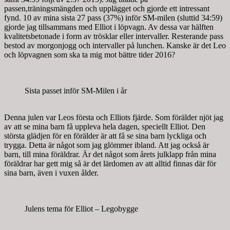
passen,träningsmängden och upplägget och gjorde ett intressant
fynd. 10 av mina sista 27 pass (37%) inför SM-milen (sluttid 34:59)
gjorde jag tillsammans med Elliot i löpvagn. Av dessa var hälften
kvalitetsbetonade i form av trösklar eller intervaller. Resterande pass
bestod av morgonjogg och intervaller på lunchen. Kanske är det Leo
och löpvagnen som ska ta mig mot bättre tider 2016?
Sista passet inför SM-Milen i år
Denna julen var Leos första och Elliots fjärde. Som förälder njöt jag
av att se mina barn få uppleva hela dagen, speciellt Elliot. Den
största glädjen för en förälder är att få se sina barn lyckliga och
trygga. Detta är något som jag glömmer ibland. Att jag också är
barn, till mina föräldrar. Är det något som årets julklapp från mina
föräldrar har gett mig så är det lärdomen av att alltid finnas där för
sina barn, även i vuxen ålder.
Julens tema för Elliot – Legobygge