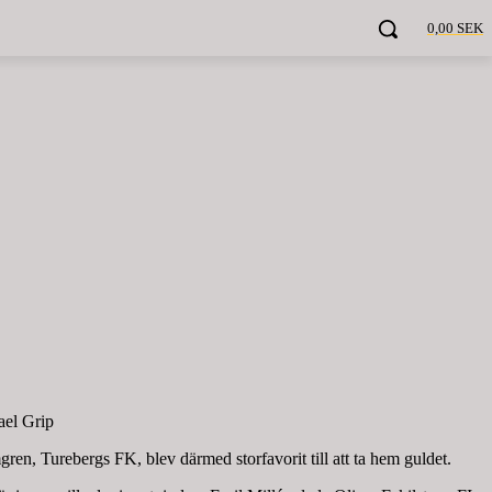
0,00 SEK
ael Grip
en, Turebergs FK, blev därmed storfavorit till att ta hem guldet.