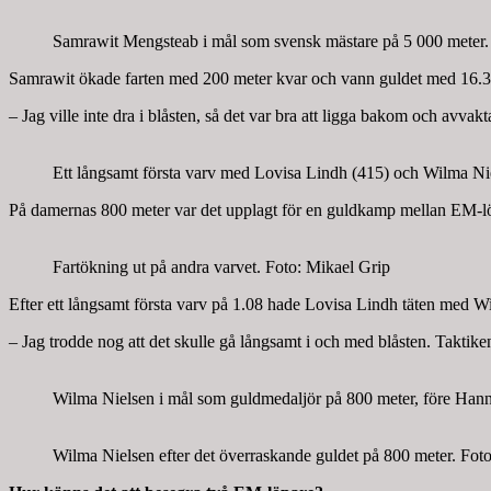
Samrawit Mengsteab i mål som svensk mästare på 5 000 meter.
Samrawit ökade farten med 200 meter kvar och vann guldet med 16.32,
– Jag ville inte dra i blåsten, så det var bra att ligga bakom och av
Ett långsamt första varv med Lovisa Lindh (415) och Wilma Niel
På damernas 800 meter var det upplagt för en guldkamp mellan EM-l
Fartökning ut på andra varvet. Foto: Mikael Grip
Efter ett långsamt första varv på 1.08 hade Lovisa Lindh täten med 
– Jag trodde nog att det skulle gå långsamt i och med blåsten. Taktik
Wilma Nielsen i mål som guldmedaljör på 800 meter, före Han
Wilma Nielsen efter det överraskande guldet på 800 meter. Fot