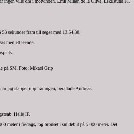
 ingen ville dra i motvinden. Emil Millán de la Oliva, Eskilstuna FI,
 53 sekunder fram till seger med 13.54,38.
eas med ett leende.
splats.
ade på SM. Foto: Mikael Grip
när jag släpper upp träningen, berättade Andreas.
steab, Hälle IF.
 meter i fredags, tog bronset i sin debut på 5 000 meter. Det