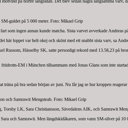
 motvind på bortre långsidan. Det blev sedan några långsamma varv, där
 SM-guldet på 5 000 meter. Foto: Mikael Grip
fart som ingen annan kunde matcha. Sista varvet avverkade Andreas på
et här loppet var helt okej och skönt med ett snabbt sista varv, sa Andr
uel Russom, Hässelby SK, satte personligt rekord med 13.58,23 på bron
d friidrotts-EM i München tillsammans med Jonas Glans som inte start
 träna på bra sedan början av juni. Nu får jag se hur kroppen reagerar 
sson och Samrawit Mengsteab. Foto: Mikael Grip
g, Torsby LK, Sara Christiansson, Sävedalens AIK, och Samrawit Meng
 Sara och Samrawit. Men längdskidåkaren, som vann SM-silver på 10 000