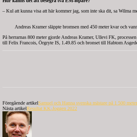
Hur känns det att besegra två EM-löpare?
– Kul att kunna visa att här kommer jag, som inte ska dit, sa Wilma med
Andreas Kramer släppte bromsen med 450 meter kvar och vann
På herrarnas 800 meter gjorde Andreas Kramer, Ullevi FK, processen
till Felix Francois, Örgryte IS, 1.49.85 och bronset till Habtom Asge
Föregående artikel
Samuel och Hanna svenska mästare på 1 500 mete
Nästa artikel
Resultat KK-Joggen 2022