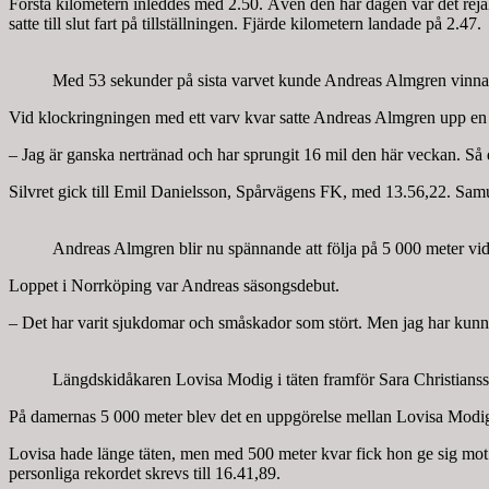
Första kilometern inleddes med 2.50. Även den här dagen var det rejäl
satte till slut fart på tillställningen. Fjärde kilometern landade på 2.47.
Med 53 sekunder på sista varvet kunde Andreas Almgren vinna
Vid klockringningen med ett varv kvar satte Andreas Almgren upp en 
– Jag är ganska nertränad och har sprungit 16 mil den här veckan. Så d
Silvret gick till Emil Danielsson, Spårvägens FK, med 13.56,22. Sam
Andreas Almgren blir nu spännande att följa på 5 000 meter vi
Loppet i Norrköping var Andreas säsongsdebut.
– Det har varit sjukdomar och småskador som stört. Men jag har kunnat
Längdskidåkaren Lovisa Modig i täten framför Sara Christian
På damernas 5 000 meter blev det en uppgörelse mellan Lovisa Modi
Lovisa hade länge täten, men med 500 meter kvar fick hon ge sig mot
personliga rekordet skrevs till 16.41,89.