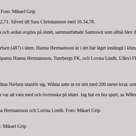
 Foto: Mikael Grip
71. Silvret till Sara Christiansson med 16.34,78.
vakta och sedan avgöra på slutet, sammanfattade Samrawit som alltså ble
sen (487) i täten. Hanna Hermansson är i det här läget instängd i klu
öparna Hanna Hermansson, Turebergs FK, och Lovisa Lindh, Ullevi FK.
Wilma Nielsen utanför sig. Wilma satte in en stöt med 200 meter kvar, 
en var att vara med och överraska på slutet. Jag har en bra spurt, sa W
na Hermansson och Lovisa Lindh. Foto: Mikael Grip
o: Mikael Grip