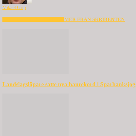
Mikael Grip
RELATERADE ARTIKLAR
MER FRÅN SKRIBENTEN
Landslagslöpare satte nya banrekord i Sparbanksjo