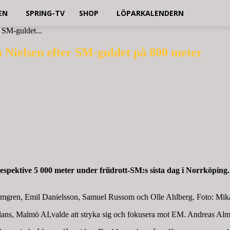
EN
SPRING-TV
SHOP
LÖPARKALENDERN
 SM-guldet...
 Nielsen efter SM-guldet på 800 meter
 respektive 5 000 meter under friidrott-SM:s sista dag i Norrköping.
s Almgren, Emil Danielsson, Samuel Russom och Olle Ahlberg. Foto: Mik
Glans, Malmö AI,valde att stryka sig och fokusera mot EM. Andreas Almgr