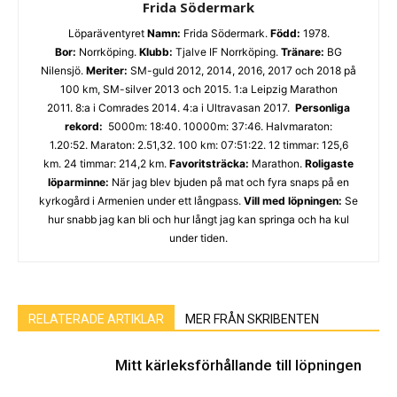
Frida Södermark
Löparäventyret
Namn:
Frida Södermark.
Född:
1978.
Bor:
Norrköping.
Klubb:
Tjalve IF Norrköping.
Tränare:
BG
Nilensjö.
Meriter:
SM-guld 2012, 2014, 2016, 2017 och 2018 på
100 km, SM-silver 2013 och 2015. 1:a Leipzig Marathon
2011. 8:a i Comrades 2014. 4:a i Ultravasan 2017.
Personliga
rekord:
5000m: 18:40. 10000m: 37:46. Halvmaraton:
1.20:52. Maraton: 2.51,32. 100 km: 07:51:22. 12 timmar: 125,6
km. 24 timmar: 214,2 km.
Favoritsträcka:
Marathon.
Roligaste
löparminne:
När jag blev bjuden på mat och fyra snaps på en
kyrkogård i Armenien under ett långpass.
Vill med löpningen:
Se
hur snabb jag kan bli och hur långt jag kan springa och ha kul
under tiden.
RELATERADE ARTIKLAR
MER FRÅN SKRIBENTEN
Mitt kärleksförhållande till löpningen