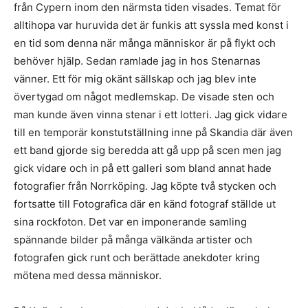
från Cypern inom den närmsta tiden visades. Temat för
alltihopa var huruvida det är funkis att syssla med konst i
en tid som denna när många människor är på flykt och
behöver hjälp. Sedan ramlade jag in hos Stenarnas
vänner. Ett för mig okänt sällskap och jag blev inte
övertygad om något medlemskap. De visade sten och
man kunde även vinna stenar i ett lotteri. Jag gick vidare
till en temporär konstutställning inne på Skandia där även
ett band gjorde sig beredda att gå upp på scen men jag
gick vidare och in på ett galleri som bland annat hade
fotografier från Norrköping. Jag köpte två stycken och
fortsatte till Fotografica där en känd fotograf ställde ut
sina rockfoton. Det var en imponerande samling
spännande bilder på många välkända artister och
fotografen gick runt och berättade anekdoter kring
mötena med dessa människor.