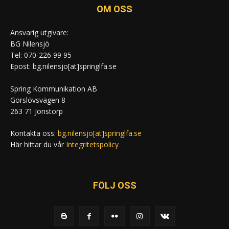
OM OSS
Ansvarig utgivare:
BG Nilensjö
Tel: 070-226 99 95
Epost: bg.nilensjo[at]springlfa.se
Spring Kommunikation AB
Görslövsvägen 8
263 71 Jonstorp
Kontakta oss:
bg.nilensjo[at]springlfa.se
Här hittar du vår
Integritetspolicy
FÖLJ OSS