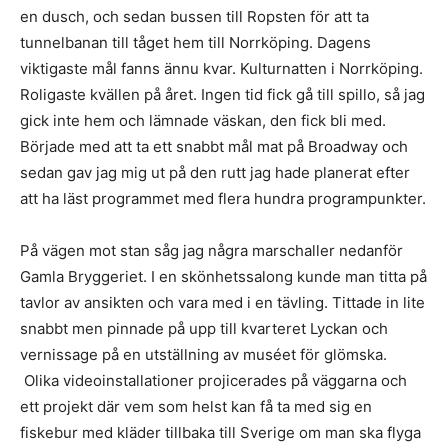
en dusch, och sedan bussen till Ropsten för att ta
tunnelbanan till tåget hem till Norrköping. Dagens
viktigaste mål fanns ännu kvar. Kulturnatten i Norrköping.
Roligaste kvällen på året. Ingen tid fick gå till spillo, så jag
gick inte hem och lämnade väskan, den fick bli med.
Började med att ta ett snabbt mål mat på Broadway och
sedan gav jag mig ut på den rutt jag hade planerat efter
att ha läst programmet med flera hundra programpunkter.
På vägen mot stan såg jag några marschaller nedanför
Gamla Bryggeriet. I en skönhetssalong kunde man titta på
tavlor av ansikten och vara med i en tävling. Tittade in lite
snabbt men pinnade på upp till kvarteret Lyckan och
vernissage på en utställning av muséet för glömska.
Olika videoinstallationer projicerades på väggarna och
ett projekt där vem som helst kan få ta med sig en
fiskebur med kläder tillbaka till Sverige om man ska flyga