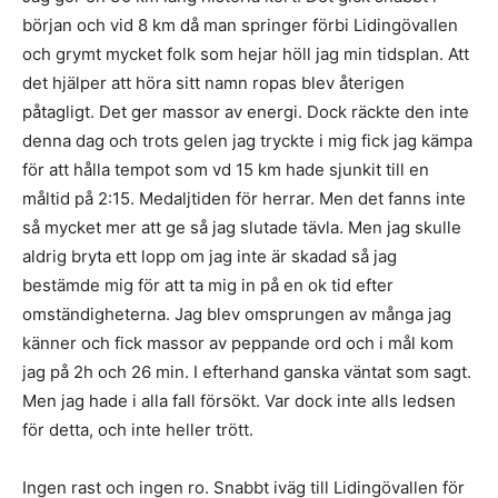
början och vid 8 km då man springer förbi Lidingövallen
och grymt mycket folk som hejar höll jag min tidsplan. Att
det hjälper att höra sitt namn ropas blev återigen
påtagligt. Det ger massor av energi. Dock räckte den inte
denna dag och trots gelen jag tryckte i mig fick jag kämpa
för att hålla tempot som vd 15 km hade sjunkit till en
måltid på 2:15. Medaljtiden för herrar. Men det fanns inte
så mycket mer att ge så jag slutade tävla. Men jag skulle
aldrig bryta ett lopp om jag inte är skadad så jag
bestämde mig för att ta mig in på en ok tid efter
omständigheterna. Jag blev omsprungen av många jag
känner och fick massor av peppande ord och i mål kom
jag på 2h och 26 min. I efterhand ganska väntat som sagt.
Men jag hade i alla fall försökt. Var dock inte alls ledsen
för detta, och inte heller trött.
Ingen rast och ingen ro. Snabbt iväg till Lidingövallen för