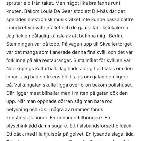
sprutar eld från taket. Men något lika bra fanns runt
knuten. Bakom Louis De Geer stod ett DJ-bås där det
spelades elektronisk musik vilket inte kunde passa bättre
i mörkret vid vattenfallet och de gamla fabrikslokalerna.
Jag fick en påtaglig känsla av att befinna mig i Berlin.
Stämningen var på topp. På vägen upp till Skvallertorget
var det många som flanerade denna fina kväll och det var
folk inne på alla restauranger. Sista målet för kvällen var
Norrköpings kulturhall. Jag hade aldrig hört talas om den
innan. Jag hade inte ens hört talas om gatan den ligger
på. Vulkangatan skulle ligga över bron bakom polishuset.
Där ligger mest bilhallar men i mitten på gatan dök den
upp. När man öppnade dörren såg man bara röd
belysning och rök. I några av rummen fanns
konstinstallationer. En rinnande tillbringare. En
plyschinklädd dammsugare. Ett halsbandsförsett bildäck.
Ett däck med lila hjulspår på golvet. En lysande slags låda.