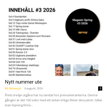
Nytt nummer ute
BG Nilensjö
-
6 augusti, 2026
0
Årets tredje utgåva har nu landat hos prenumeranterna. Denna
gången är det 100 sidor med ett antal rörliga filmer dessutom. Gillar
man löpning finns...