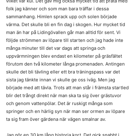
vilket var kul. Det gav mig också mycket tid att prata med
folk jag känner och som man bara träffar i dessa
sammanhang. Himlen sprack upp och solen började
värma. Det skulle bli en fin dag i skogen. Hur mycket tid
man än har på Lidingövallen går man alltid för sent. Vi
följde strömmen av löpare till starten och jag hade inte
många minuter till det var dags att springa och
uppvärmningen blev endast en kilometer på gräsfältet
förutom den två kilometer långa promenaden. Antingen
skulle det bli tävling eller ett bra träningspass var det
sista jag tänkte innan vi skulle ge oss iväg. Men jag
började med att tävla. Trots att man står i främsta startled
blir det trångt direkt när man ska ta sig över grästuvor
och genom vattenpölar. Det är ruskigt många som
springer och en härlig syn när man ser ormen av löpare
ta sig fram över gärdena när vägen smalnar av.
Jag gör en 30 km lång historia kort. Det gick snabbt i