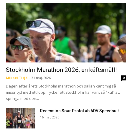
Stockholm Marathon 2026, en käftsmäll!
Mikael Tisjö
-
31 maj, 2026
0
Dagen efter årets Stockholm marathon och sällan känt mig så
missnöjd med ett lopp. Tycker att Stockholm har varit så ”kul” att
springa med den...
Recension Soar ProtoLab ADV Speedsuit
16 maj, 2026