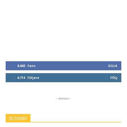
8,660
Fans
GILLA
6,714
Följare
FÖLJ
- Annons -
BLOGGAR