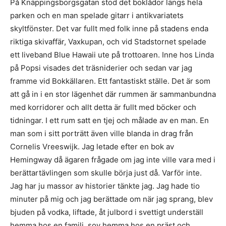
På Knäppingsborgsgatan stod det boklådor längs hela
parken och en man spelade gitarr i antikvariatets
skyltfönster. Det var fullt med folk inne på stadens enda
riktiga skivaffär, Vaxkupan, och vid Stadstornet spelade
ett liveband Blue Hawaii ute på trottoaren. Inne hos Linda
på Popsi visades det träsniderier och sedan var jag
framme vid Bokkällaren. Ett fantastiskt ställe. Det är som
att gå in i en stor lägenhet där rummen är sammanbundna
med korridorer och allt detta är fullt med böcker och
tidningar. I ett rum satt en tjej och målade av en man. En
man som i sitt porträtt även ville blanda in drag från
Cornelis Vreeswijk. Jag letade efter en bok av
Hemingway då ägaren frågade om jag inte ville vara med i
berättartävlingen som skulle börja just då. Varför inte.
Jag har ju massor av historier tänkte jag. Jag hade tio
minuter på mig och jag berättade om när jag sprang, blev
bjuden på vodka, liftade, åt julbord i svettigt underställ
hemma hos en familj, sov hemma hos en präst och