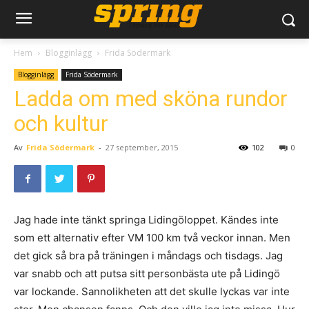
Hem
Blogginlägg
Frida Södermark
Blogginlägg
Frida Södermark
Ladda om med sköna rundor
och kultur
Av
Frida Södermark
-
27 september, 2015
102
0
Jag hade inte tänkt springa Lidingöloppet. Kändes inte
som ett alternativ efter VM 100 km två veckor innan. Men
det gick så bra på träningen i måndags och tisdags. Jag
var snabb och att putsa sitt personbästa ute på Lidingö
var lockande. Sannolikheten att det skulle lyckas var inte