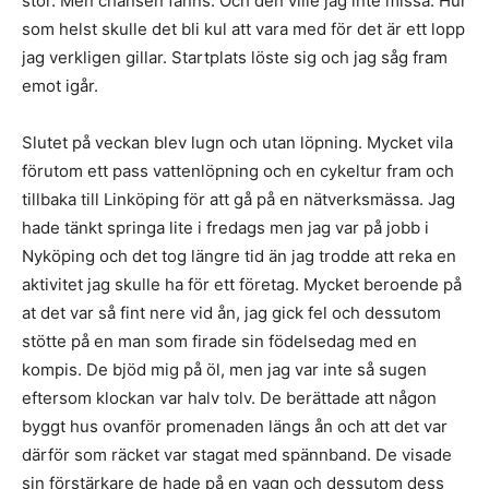
stor. Men chansen fanns. Och den ville jag inte missa. Hur
som helst skulle det bli kul att vara med för det är ett lopp
jag verkligen gillar. Startplats löste sig och jag såg fram
emot igår.
Slutet på veckan blev lugn och utan löpning. Mycket vila
förutom ett pass vattenlöpning och en cykeltur fram och
tillbaka till Linköping för att gå på en nätverksmässa. Jag
hade tänkt springa lite i fredags men jag var på jobb i
Nyköping och det tog längre tid än jag trodde att reka en
aktivitet jag skulle ha för ett företag. Mycket beroende på
at det var så fint nere vid ån, jag gick fel och dessutom
stötte på en man som firade sin födelsedag med en
kompis. De bjöd mig på öl, men jag var inte så sugen
eftersom klockan var halv tolv. De berättade att någon
byggt hus ovanför promenaden längs ån och att det var
därför som räcket var stagat med spännband. De visade
sin förstärkare de hade på en vagn och dessutom dess