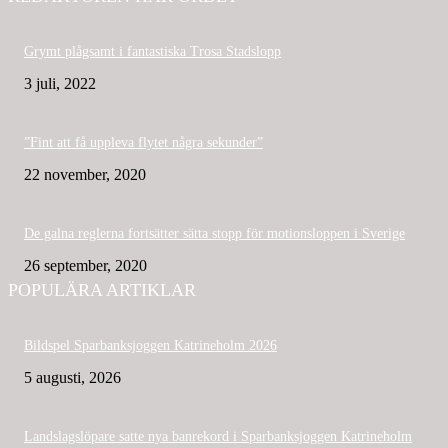
Grymt plågsamt i fantastiska Trosa Stadslopp
3 juli, 2022
”Fint att få uppleva flytet några sekunder”
22 november, 2020
De galna reglerna fortsätter sätta stopp för motionsloppen i Sverige
26 september, 2020
POPULÄRA ARTIKLAR
Bildspel Sparbanksjoggen Katrineholm 2026
5 augusti, 2026
Landslagslöpare satte nya banrekord i Sparbanksjoggen Katrineholm