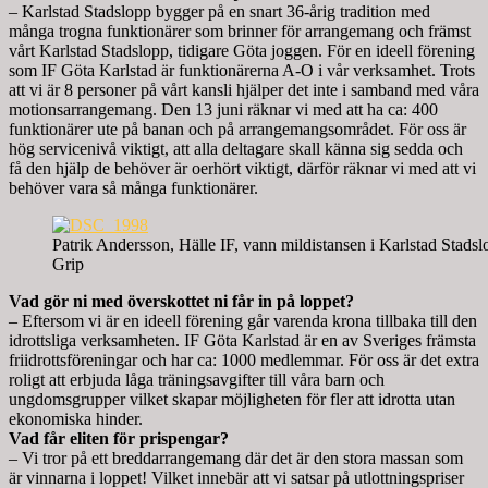
– Karlstad Stadslopp bygger på en snart 36-årig tradition med
många trogna funktionärer som brinner för arrangemang och främst
vårt Karlstad Stadslopp, tidigare Göta joggen. För en ideell förening
som IF Göta Karlstad är funktionärerna A-O i vår verksamhet. Trots
att vi är 8 personer på vårt kansli hjälper det inte i samband med våra
motionsarrangemang. Den 13 juni räknar vi med att ha ca: 400
funktionärer ute på banan och på arrangemangsområdet. För oss är
hög servicenivå viktigt, att alla deltagare skall känna sig sedda och
få den hjälp de behöver är oerhört viktigt, därför räknar vi med att vi
behöver vara så många funktionärer.
Patrik Andersson, Hälle IF, vann mildistansen i Karlstad Stads
Grip
Vad gör ni med överskottet ni får in på loppet?
– Eftersom vi är en ideell förening går varenda krona tillbaka till den
idrottsliga verksamheten. IF Göta Karlstad är en av Sveriges främsta
friidrottsföreningar och har ca: 1000 medlemmar. För oss är det extra
roligt att erbjuda låga träningsavgifter till våra barn och
ungdomsgrupper vilket skapar möjligheten för fler att idrotta utan
ekonomiska hinder.
Vad får eliten för prispengar?
– Vi tror på ett breddarrangemang där det är den stora massan som
är vinnarna i loppet! Vilket innebär att vi satsar på utlottningspriser