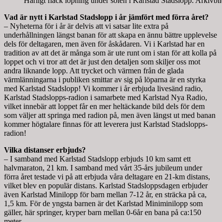
Härligt flack löpning under solen i Karlstad Stadslopp. Arkivbil
Vad är nytt i Karlstad Stadslopp i år jämfört med förra året?
– Nyheterna för i år är delvis att vi satsar lite extra på
underhållningen längst banan för att skapa en ännu bättre upplevelse
dels för deltagaren, men även för åskådaren. Vi i Karlstad har en
tradition av att det är många som är ute runt om i stan för att kolla på
loppet och vi tror att det är just den detaljen som skiljer oss mot
andra liknande lopp. Att trycket och värmen från de glada
värmlänningarna i publiken smittar av sig på löparna är en styrka
med Karlstad Stadslopp! Vi kommer i år erbjuda livesänd radio,
Karlstad Stadslopps-radion i samarbete med Karlstad Nya Radio,
vilket innebär att loppet får en mer heltäckande bild dels för dem
som väljer att springa med radion på, men även längst ut med banan
kommer högtalare finnas för att leverera just Karlstad Stadslopps-
radion!
Vilka distanser erbjuds?
– I samband med Karlstad Stadslopp erbjuds 10 km samt ett
halvmaraton, 21 km. I samband med vårt 35-års jubileum under
förra året testade vi på att erbjuda våra deltagare en 21-km distans,
vilket blev en populär distans. Karlstad Stadsloppsdagen erbjuder
även Karlstad Minilopp för barn mellan 7-12 år, en sträcka på ca,
1,5 km. För de yngsta barnen är det Karlstad Miniminilopp som
gäller, här springer, kryper barn mellan 0-6år en bana på ca:150
meter.