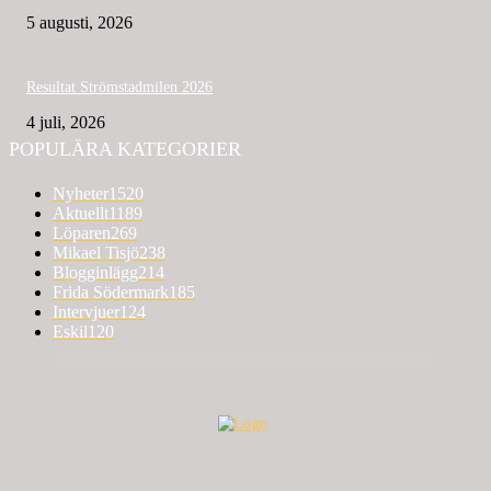
5 augusti, 2026
Resultat Strömstadmilen 2026
4 juli, 2026
POPULÄRA KATEGORIER
Nyheter
1520
Aktuellt
1189
Löparen
269
Mikael Tisjö
238
Blogginlägg
214
Frida Södermark
185
Intervjuer
124
Eskil
120