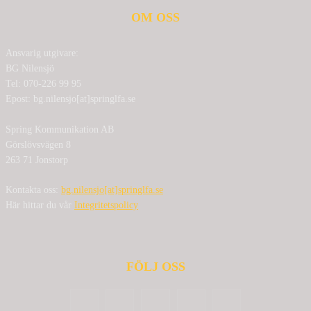
OM OSS
Ansvarig utgivare:
BG Nilensjö
Tel: 070-226 99 95
Epost: bg.nilensjo[at]springlfa.se
Spring Kommunikation AB
Görslövsvägen 8
263 71 Jonstorp
Kontakta oss:
bg.nilensjo[at]springlfa.se
Här hittar du vår
Integritetspolicy
FÖLJ OSS