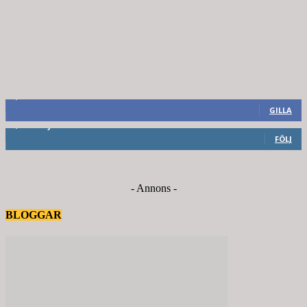
8,660
Fans
GILLA
6,714
Följare
FÖLJ
- Annons -
BLOGGAR