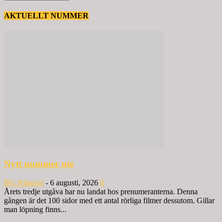
AKTUELLT NUMMER
Nytt nummer ute
BG Nilensjö
-
6 augusti, 2026
0
Årets tredje utgåva har nu landat hos prenumeranterna. Denna
gången är det 100 sidor med ett antal rörliga filmer dessutom. Gillar
man löpning finns...