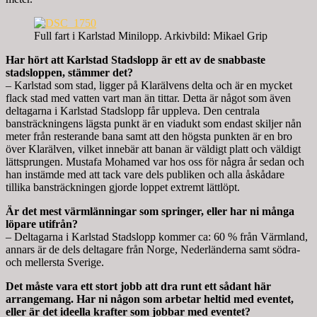
Full fart i Karlstad Minilopp. Arkivbild: Mikael Grip
Har hört att Karlstad Stadslopp är ett av de snabbaste
stadsloppen, stämmer det?
– Karlstad som stad, ligger på Klarälvens delta och är en mycket
flack stad med vatten vart man än tittar. Detta är något som även
deltagarna i Karlstad Stadslopp får uppleva. Den centrala
bansträckningens lägsta punkt är en viadukt som endast skiljer nån
meter från resterande bana samt att den högsta punkten är en bro
över Klarälven, vilket innebär att banan är väldigt platt och väldigt
lättsprungen. Mustafa Mohamed var hos oss för några år sedan och
han instämde med att tack vare dels publiken och alla åskådare
tillika bansträckningen gjorde loppet extremt lättlöpt.
Är det mest värmlänningar som springer, eller har ni många
löpare utifrån?
– Deltagarna i Karlstad Stadslopp kommer ca: 60 % från Värmland,
annars är de dels deltagare från Norge, Nederländerna samt södra-
och mellersta Sverige.
Det måste vara ett stort jobb att dra runt ett sådant här
arrangemang. Har ni någon som arbetar heltid med eventet,
eller är det ideella krafter som jobbar med eventet?