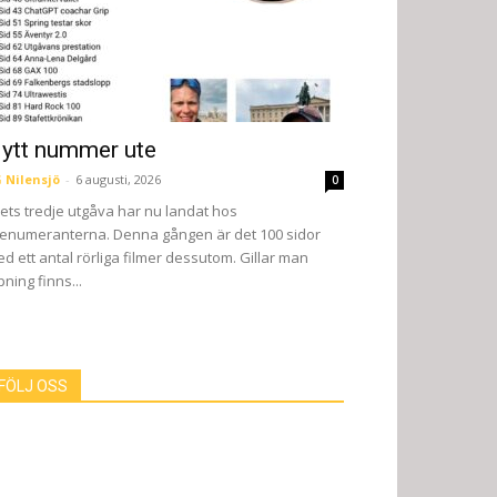
ytt nummer ute
 Nilensjö
-
6 augusti, 2026
0
ets tredje utgåva har nu landat hos
enumeranterna. Denna gången är det 100 sidor
d ett antal rörliga filmer dessutom. Gillar man
pning finns...
FÖLJ OSS