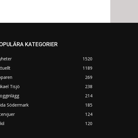
OPULÄRA KATEGORIER
yheter
1520
tuellt
1189
öparen
269
kael Tisjö
238
ogginlägg
214
rida Södermark
185
tervjuer
124
kil
120