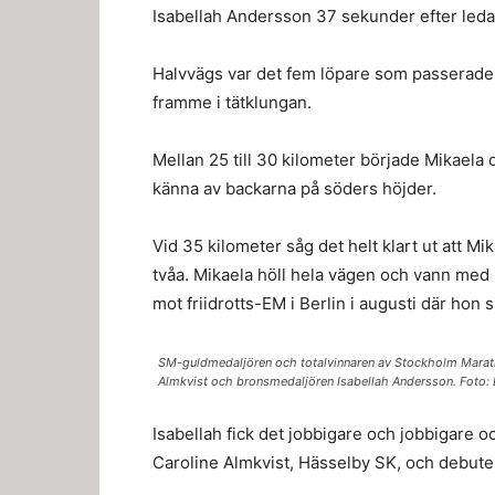
Isabellah Andersson 37 sekunder efter ledart
Halvvägs var det fem löpare som passerade 
framme i tätklungan.
Mellan 25 till 30 kilometer började Mikaela 
känna av backarna på söders höjder.
Vid 35 kilometer såg det helt klart ut att Mi
tvåa. Mikaela höll hela vägen och vann med 
mot friidrotts-EM i Berlin i augusti där hon 
SM-guldmedaljören och totalvinnaren av Stockholm Marath
Almkvist och bronsmedaljören Isabellah Andersson. Foto: 
Isabellah fick det jobbigare och jobbigare 
Caroline Almkvist, Hässelby SK, och debute