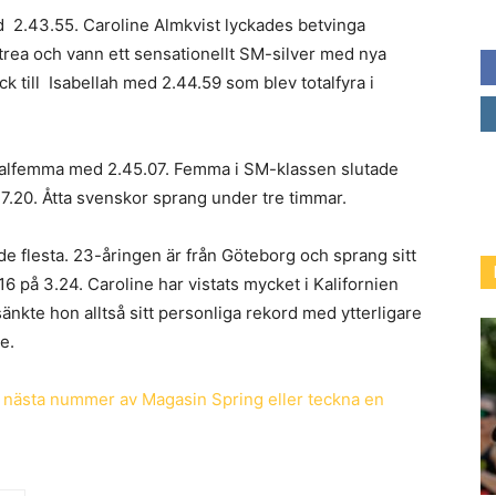
d 2.43.55. Caroline Almkvist lyckades betvinga
ltrea och vann ett sensationellt SM-silver med nya
 till Isabellah med 2.44.59 som blev totalfyra i
talfemma med 2.45.07. Femma i SM-klassen slutade
7.20. Åtta svenskor sprang under tre timmar.
de flesta. 23-åringen är från Göteborg och sprang sitt
6 på 3.24. Caroline har vistats mycket i Kalifornien
 sänkte hon alltså sitt personliga rekord med ytterligare
e.
lla nästa nummer av Magasin Spring eller teckna en