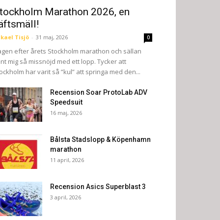
tockholm Marathon 2026, en
äftsmäll!
kael Tisjö
-
31 maj, 2026
0
gen efter årets Stockholm marathon och sällan
nt mig så missnöjd med ett lopp. Tycker att
ockholm har varit så ”kul” att springa med den...
Recension Soar ProtoLab ADV
Speedsuit
16 maj, 2026
Bålsta Stadslopp & Köpenhamn
marathon
11 april, 2026
Recension Asics Superblast 3
3 april, 2026