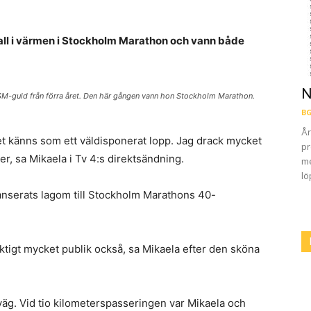
kall i värmen i Stockholm Marathon och vann både
N
 SM-guld från förra året. Den här gången vann hon Stockholm Marathon.
BG
År
Det känns som ett väldisponerat lopp. Jag drack mycket
pr
r, sa Mikaela i Tv 4:s direktsändning.
me
lö
anserats lagom till Stockholm Marathons 40-
tigt mycket publik också, sa Mikaela efter den sköna
 iväg. Vid tio kilometerspasseringen var Mikaela och