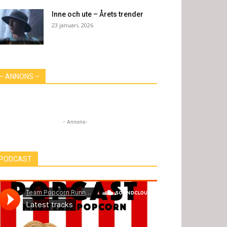
Inne och ute – Årets trender
23 januari, 2026
– ANNONS –
- Annons-
PODCAST