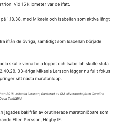
rion. Vid 15 kilometer var de ifatt.
på 1.18.38, med Mikaela och Isabellah som aktiva långt
dra ifrån de övriga, samtidigt som Isabellah började
kaela skulle vinna hela loppet och Isabellah skulle sluta
2.40.28. 33-åriga Mikaela Larsson lägger nu fullt fokus
springer sitt nästa maratonlopp.
on 2018, Mikaela Larsson, flankerad av SM-silvermedaljören Caroline
Deca Text&Bild
och jagades bakifrån av orutinerade maratonlöpare som
rande Ellen Persson, Högby IF.