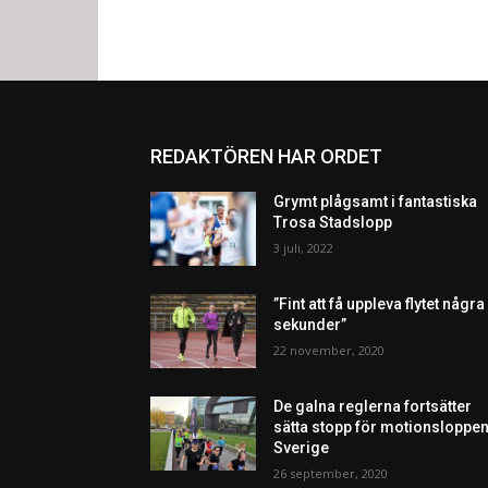
REDAKTÖREN HAR ORDET
Grymt plågsamt i fantastiska
Trosa Stadslopp
3 juli, 2022
”Fint att få uppleva flytet några
sekunder”
22 november, 2020
De galna reglerna fortsätter
sätta stopp för motionsloppen
Sverige
26 september, 2020