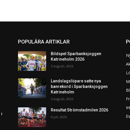
POPULÄRA ARTIKLAR
P
Bildspel Sparbanksjoggen
N
Katrineholm 2026
Ak
5 augusti, 2026
L
Mi
Landslagslöpare satte nya
banrekord i Sparbanksjoggen
Bl
Katrineholm
F
5 augusti, 2026
In
Resultat Strömstadmilen 2026
 i
Es
4 juli, 2026