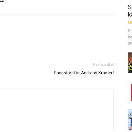
hon
S
k
Mi
Da
kä
St
Nästa artikel
Pangstart för Andreas Kramer!