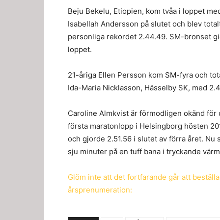
Beju Bekelu, Etiopien, kom tvåa i loppet me
Isabellah Andersson på slutet och blev tota
personliga rekordet 2.44.49. SM-bronset gick
loppet.
21-åriga Ellen Persson kom SM-fyra och to
Ida-Maria Nicklasson, Hässelby SK, med 2.4
Caroline Almkvist är förmodligen okänd för 
första maratonlopp i Helsingborg hösten 201
och gjorde 2.51.56 i slutet av förra året. Nu
sju minuter på en tuff bana i tryckande värm
Glöm inte att det fortfarande går att bestä
årsprenumeration: