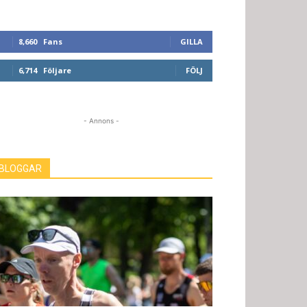
8,660
Fans
GILLA
6,714
Följare
FÖLJ
- Annons -
BLOGGAR