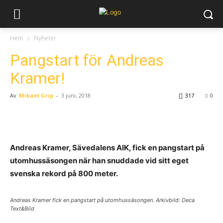
Hem
Nyheter
Pangstart för Andreas
Kramer!
Av
Mikael Grip
-
3 juni, 2018
317
0
Andreas Kramer, Sävedalens AIK, fick en pangstart på
utomhussäsongen när han snuddade vid sitt eget
svenska rekord på 800 meter.
Andreas Kramer fick en pangstart på utomhussäsongen. Arkivbild: Deca
Text&Bild