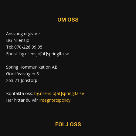
OM OSS
Ansvarig utgivare:
BG Nilensjö
Tel: 070-226 99 95
Epost: bg.nilensjo[at]springlfa.se
Spring Kommunikation AB
Görslövsvägen 8
263 71 Jonstorp
Kontakta oss:
bg.nilensjo[at]springlfa.se
Här hittar du vår
Integritetspolicy
FÖLJ OSS