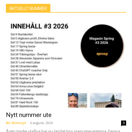
AKTUELLT NUMMER
Nytt nummer ute
BG Nilensjö
-
6 augusti, 2026
0
Årets tredje utgåva har nu landat hos prenumeranterna. Denna