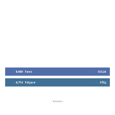
8,660
Fans
GILLA
6,714
Följare
FÖLJ
- Annons -