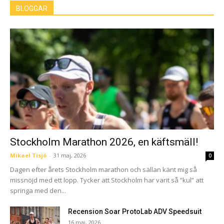
BLOGGAR
Stockholm Marathon 2026, en käftsmäll!
Mikael Tisjö
-
31 maj, 2026
0
Dagen efter årets Stockholm marathon och sällan känt mig så
missnöjd med ett lopp. Tycker att Stockholm har varit så ”kul” att
springa med den...
Recension Soar ProtoLab ADV Speedsuit
16 maj, 2026