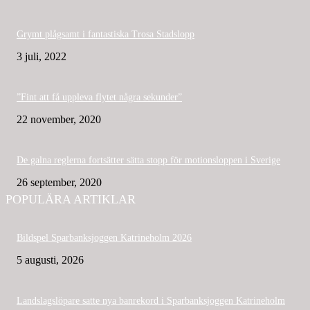
Grymt plågsamt i fantastiska Trosa Stadslopp
3 juli, 2022
”Fint att få uppleva flytet några sekunder”
22 november, 2020
De galna reglerna fortsätter sätta stopp för motionsloppen i Sverige
26 september, 2020
POPULÄRA ARTIKLAR
Bildspel Sparbanksjoggen Katrineholm 2026
5 augusti, 2026
Landslagslöpare satte nya banrekord i Sparbanksjoggen Katrineholm