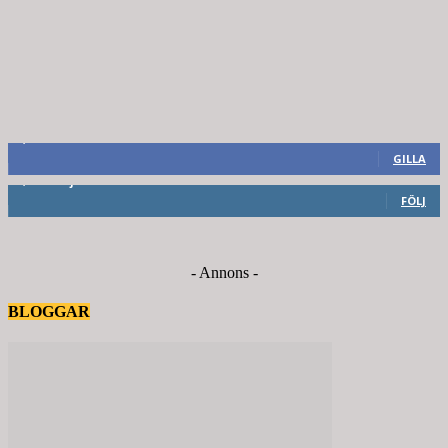
8,660
Fans
GILLA
6,714
Följare
FÖLJ
- Annons -
BLOGGAR