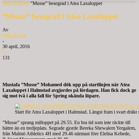
Hem
Nyheter
”Musse” besegrad i Atea Laxaloppet
”Musse” besegrad i Atea Laxaloppet
Av
Mikael Grip
-
30 april, 2016
0
131
Mustafa ”Musse” Mohamed dök upp på startlinjen när Atea
Laxaloppet i Halmstad avgjordes på lördagen. Han fick dock ge
sig mot två i alla fall för Spring okända löpare.
Start för Atea Laxaloppet i Halmstad. Längst fram i svart drä
”Musse” sprang milloppet på 29.55. En bra tid som inte räckte till
bättre än en tredjeplats. Segrade gjorde Bereka Shewalem Yergalem,
från Malmö Athletics 4H med 29.46 närmast före Elelisa Kebede,