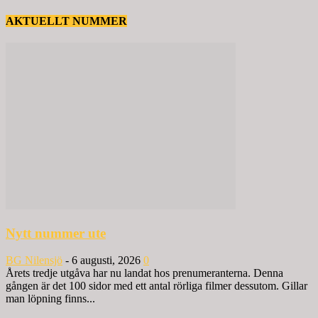
AKTUELLT NUMMER
Nytt nummer ute
BG Nilensjö
-
6 augusti, 2026
0
Årets tredje utgåva har nu landat hos prenumeranterna. Denna
gången är det 100 sidor med ett antal rörliga filmer dessutom. Gillar
man löpning finns...