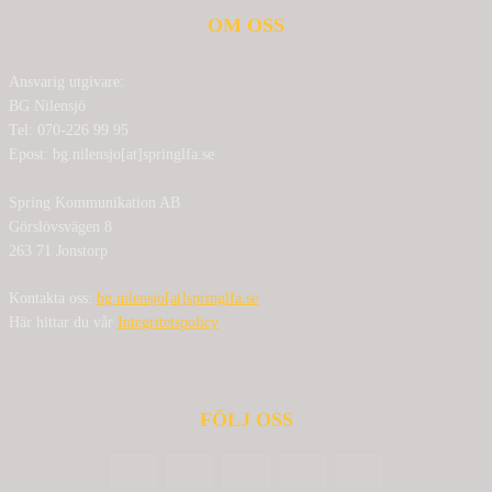
OM OSS
Ansvarig utgivare:
BG Nilensjö
Tel: 070-226 99 95
Epost: bg.nilensjo[at]springlfa.se
Spring Kommunikation AB
Görslövsvägen 8
263 71 Jonstorp
Kontakta oss:
bg.nilensjo[at]springlfa.se
Här hittar du vår
Integritetspolicy
FÖLJ OSS