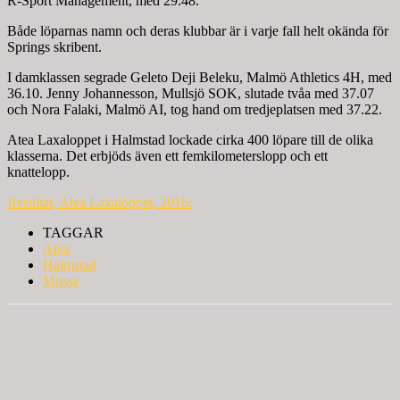
R-Sport Management, med 29.48.
Både löparnas namn och deras klubbar är i varje fall helt okända för
Springs skribent.
I damklassen segrade Geleto Deji Beleku, Malmö Athletics 4H, med
36.10. Jenny Johannesson, Mullsjö SOK, slutade tvåa med 37.07
och Nora Falaki, Malmö AI, tog hand om tredjeplatsen med 37.22.
Atea Laxaloppet i Halmstad lockade cirka 400 löpare till de olika
klasserna. Det erbjöds även ett femkilometerslopp och ett
knattelopp.
Resultat, Atea Laxaloppet, 2016:
TAGGAR
Atea
Halmstad
Musse