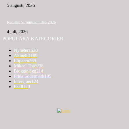
5 augusti, 2026
Resultat Strömstadmilen 2026
4 juli, 2026
POPULÄRA KATEGORIER
Nyheter
1520
Aktuellt
1189
Löparen
269
Mikael Tisjö
238
Blogginlägg
214
Frida Södermark
185
Intervjuer
124
Eskil
120