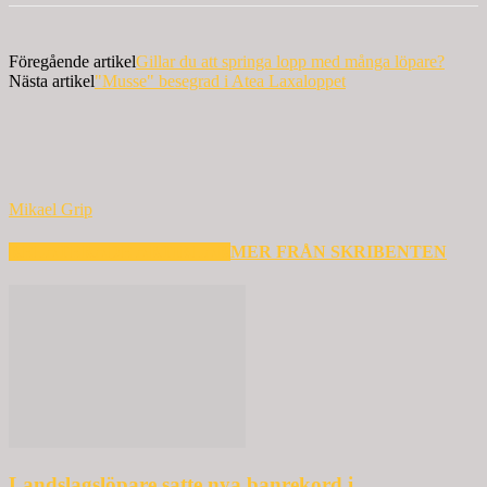
Föregående artikel
Gillar du att springa lopp med många löpare?
Nästa artikel
"Musse" besegrad i Atea Laxaloppet
Mikael Grip
RELATERADE ARTIKLAR
MER FRÅN SKRIBENTEN
Landslagslöpare satte nya banrekord i