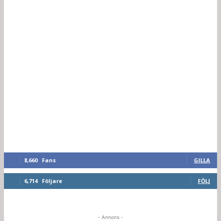
8,660
Fans
GILLA
6,714
Följare
FÖLJ
- Annons -