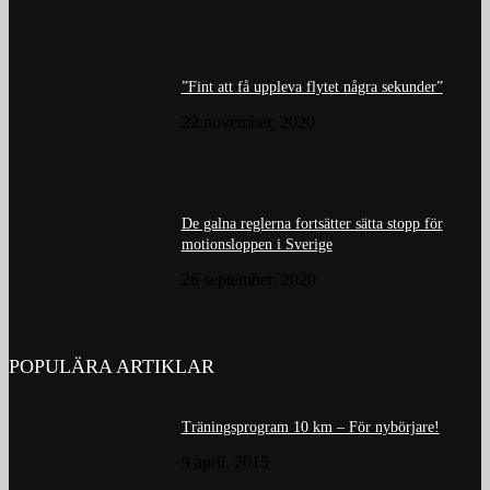
”Fint att få uppleva flytet några sekunder”
22 november, 2020
De galna reglerna fortsätter sätta stopp för
motionsloppen i Sverige
26 september, 2020
POPULÄRA ARTIKLAR
Träningsprogram 10 km – För nybörjare!
9 april, 2015