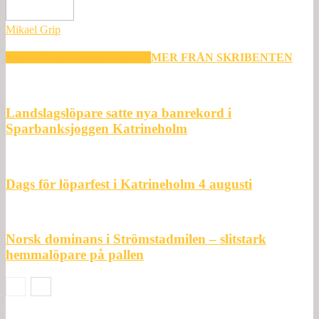
Mikael Grip
RELATERADE ARTIKLAR
MER FRÅN SKRIBENTEN
Landslagslöpare satte nya banrekord i
Sparbanksjoggen Katrineholm
Dags för löparfest i Katrineholm 4 augusti
Norsk dominans i Strömstadmilen – slitstark
hemmalöpare på pallen