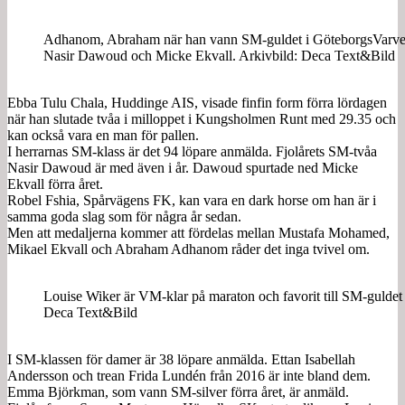
Adhanom, Abraham när han vann SM-guldet i GöteborgsVarvet f
Nasir Dawoud och Micke Ekvall. Arkivbild: Deca Text&Bild
Ebba Tulu Chala, Huddinge AIS, visade finfin form förra lördagen
när han slutade tvåa i milloppet i Kungsholmen Runt med 29.35 och
kan också vara en man för pallen.
I herrarnas SM-klass är det 94 löpare anmälda. Fjolårets SM-tvåa
Nasir Dawoud är med även i år. Dawoud spurtade ned Micke
Ekvall förra året.
Robel Fshia, Spårvägens FK, kan vara en dark horse om han är i
samma goda slag som för några år sedan.
Men att medaljerna kommer att fördelas mellan Mustafa Mohamed,
Mikael Ekvall och Abraham Adhanom råder det inga tvivel om.
Louise Wiker är VM-klar på maraton och favorit till SM-guldet
Deca Text&Bild
I SM-klassen för damer är 38 löpare anmälda. Ettan Isabellah
Andersson och trean Frida Lundén från 2016 är inte bland dem.
Emma Björkman, som vann SM-silver förra året, är anmäld.