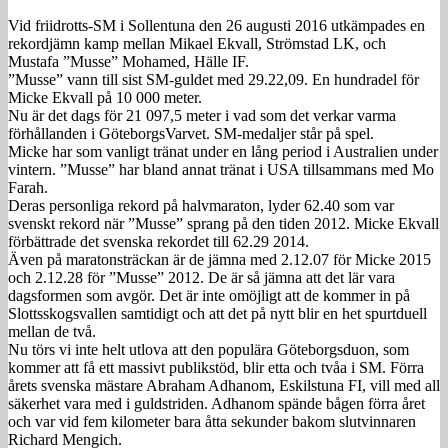
Vid friidrotts-SM i Sollentuna den 26 augusti 2016 utkämpades en
rekordjämn kamp mellan Mikael Ekvall, Strömstad LK, och
Mustafa ”Musse” Mohamed, Hälle IF.
”Musse” vann till sist SM-guldet med 29.22,09. En hundradel för
Micke Ekvall på 10 000 meter.
Nu är det dags för 21 097,5 meter i vad som det verkar varma
förhållanden i GöteborgsVarvet. SM-medaljer står på spel.
Micke har som vanligt tränat under en lång period i Australien under
vintern. ”Musse” har bland annat tränat i USA tillsammans med Mo
Farah.
Deras personliga rekord på halvmaraton, lyder 62.40 som var
svenskt rekord när ”Musse” sprang på den tiden 2012. Micke Ekvall
förbättrade det svenska rekordet till 62.29 2014.
Även på maratonsträckan är de jämna med 2.12.07 för Micke 2015
och 2.12.28 för ”Musse” 2012. De är så jämna att det lär vara
dagsformen som avgör. Det är inte omöjligt att de kommer in på
Slottsskogsvallen samtidigt och att det på nytt blir en het spurtduell
mellan de två.
Nu törs vi inte helt utlova att den populära Göteborgsduon, som
kommer att få ett massivt publikstöd, blir etta och tvåa i SM. Förra
årets svenska mästare Abraham Adhanom, Eskilstuna FI, vill med all
säkerhet vara med i guldstriden. Adhanom spände bågen förra året
och var vid fem kilometer bara åtta sekunder bakom slutvinnaren
Richard Mengich.