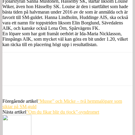
Fjolårsfyran Sanna Mustonen, Hässelby SK, startar liksom Louise
Wiker, även hon Hässelby SK. Louise är den i startfältet som hade
bästa tiden på halvmaran under 2016 av de som är anmälda och är
favorit till SM-guldet. Hanna Lindholm, Huddinge AIS, ska också
vara ett namn för toppstriden liksom Elin Borglund, Sävedalens
AIK, och kanske också Lena Örn, Spårvägens FK.
En löpare som har gott framåt oerhört är Ida-Maria Nicklasson,
Finspångs AIK, som mycket väl kan göra en bit under 1.20, vilket
kan räcka till en placering högt upp i resultatlistan.
Föregående artikel
”Musse” och Micke – två hemmalöpare som
siktar på SM-guld
Nästa artikel
”Om du fikar blir du tjock”-syndromet