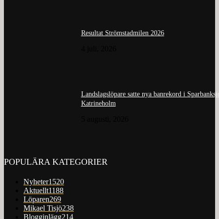
Resultat Strömstadmilen 2026
4 juli, 2026
Landslagslöpare satte nya banrekord i Sparbanks
Katrineholm
5 augusti, 2026
POPULÄRA KATEGORIER
Nyheter
1520
Aktuellt
1188
Löparen
269
Mikael Tisjö
238
Blogginlägg
214