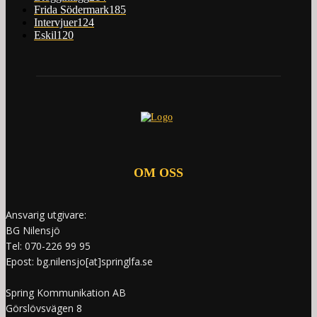
Frida Södermark
185
Intervjuer
124
Eskil
120
OM OSS
Ansvarig utgivare:
BG Nilensjö
Tel: 070-226 99 95
Epost: bg.nilensjo[at]springlfa.se
Spring Kommunikation AB
Görslövsvägen 8