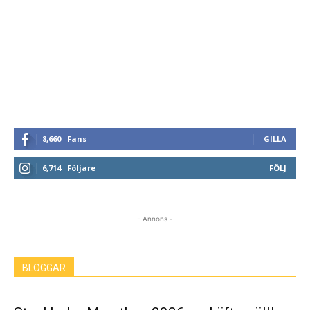
8,660
Fans
GILLA
6,714
Följare
FÖLJ
- Annons -
BLOGGAR