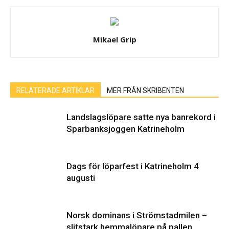
Mikael Grip
RELATERADE ARTIKLAR
MER FRÅN SKRIBENTEN
Landslagslöpare satte nya banrekord i
Sparbanksjoggen Katrineholm
Dags för löparfest i Katrineholm 4
augusti
Norsk dominans i Strömstadmilen –
slitstark hemmalöpare på pallen