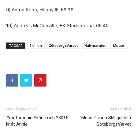
9) Anton Rehn, Högby IF, 69.39.
10) Andreas McConville, FK Studenterna, 69.40
TAGGAR
21.1 km
GöteborgsVarvet
Halvmaraton
Musse
Föregående artikel
Nästa artikel
#runforannie Skåne och 28015
"Musse" vann SM-guldet i
kr åt Annie
GöteborgsVarvet