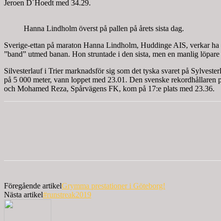
Jeroen D´Hoedt med 34.29.
Hanna Lindholm överst på pallen på årets sista dag.
Sverige-ettan på maraton Hanna Lindholm, Huddinge AIS, verkar ha hitt
”band” utmed banan. Hon struntade i den sista, men en manlig löpare v
Silvesterlauf i Trier marknadsför sig som det tyska svaret på Sylvester
på 5 000 meter, vann loppet med 23.01. Den svenske rekordhållaren 
och Mohamed Reza, Spårvägens FK, kom på 17:e plats med 23.36.
Föregående artikel
Grymma prestationer i Göteborg!
Nästa artikel
#runstreak2019