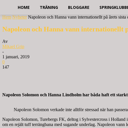
HOME
TRÄNING
BLOGGARE
SPRINGKLUBB
Hem
Nyheter
Napoleon och Hanna vann internationellt på årets sista
Napoleon och Hanna vann internationellt på
Av
Mikael Grip
-
1 januari, 2019
0
147
Napoleon Solomon och Hanna Lindholm har båda haft ett starkt 20
Napoleon Solomon verkade inte alltför stressad när han passera
Napoleon Solomon, Turebergs FK, deltog i Sylvestercross i Holland i L
om en rejält tuff terrängbana med sugande underlag. Napoleon vann l