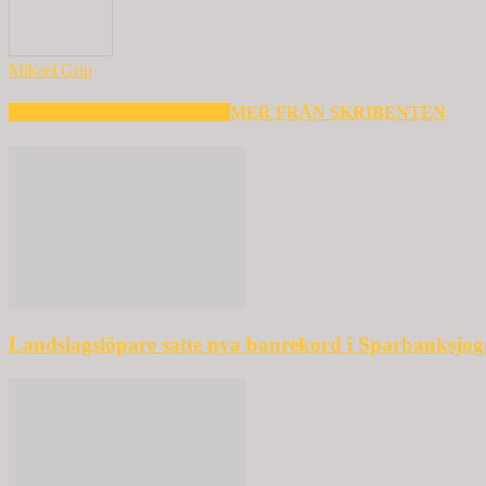
Mikael Grip
RELATERADE ARTIKLAR
MER FRÅN SKRIBENTEN
Landslagslöpare satte nya banrekord i Sparbanksjo