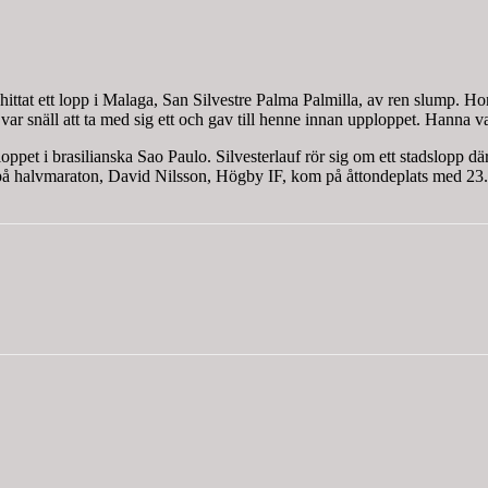
at ett lopp i Malaga, San Silvestre Palma Palmilla, av ren slump. Hon 
ar snäll att ta med sig ett och gav till henne innan upploppet. Hanna v
loppet i brasilianska Sao Paulo. Silvesterlauf rör sig om ett stadslopp dä
på halvmaraton, David Nilsson, Högby IF, kom på åttondeplats med 23.