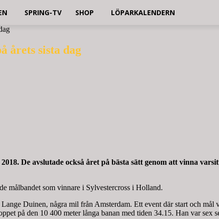
EN
SPRING-TV
SHOP
LÖPARKALENDERN
 dag
 årets sista dag
18. De avslutade också året på bästa sätt genom att vinna varsitt
de målbandet som vinnare i Sylvestercross i Holland.
ange Duinen, några mil från Amsterdam. Ett event där start och mål var 
oppet på den 10 400 meter långa banan med tiden 34.15. Han var sex se