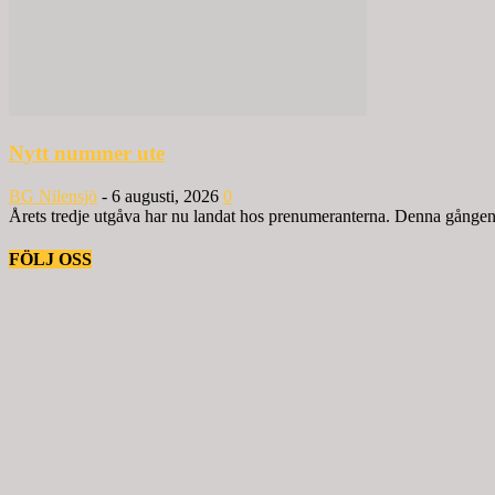
Nytt nummer ute
BG Nilensjö
-
6 augusti, 2026
0
Årets tredje utgåva har nu landat hos prenumeranterna. Denna gången ä
FÖLJ OSS