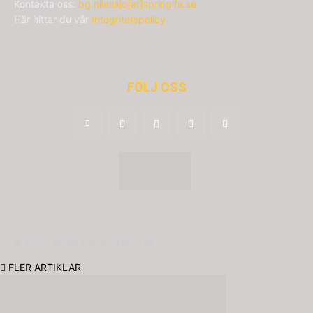
Kontakta oss:
bg.nilensjo[at]springlfa.se
Här hittar du vår
Integritetspolicy
FÖLJ OSS
© 2020 - Spring Kommunikation AB
FLER ARTIKLAR