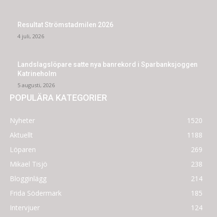
Resultat Strömstadmilen 2026
4 juli, 2026
Landslagslöpare satte nya banrekord i Sparbanksjoggen
Katrineholm
5 augusti, 2026
POPULÄRA KATEGORIER
Nyheter
1520
Aktuellt
1188
Löparen
269
Mikael Tisjö
238
Blogginlägg
214
Frida Södermark
185
Intervjuer
124