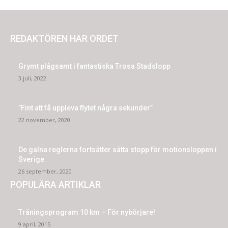
REDAKTÖREN HAR ORDET
Grymt plågsamt i fantastiska Trosa Stadslopp
3 juli, 2022
”Fint att få uppleva flytet några sekunder”
22 november, 2020
De galna reglerna fortsätter sätta stopp för motionsloppen i
Sverige
26 september, 2020
POPULÄRA ARTIKLAR
Träningsprogram 10 km – För nybörjare!
9 april, 2015