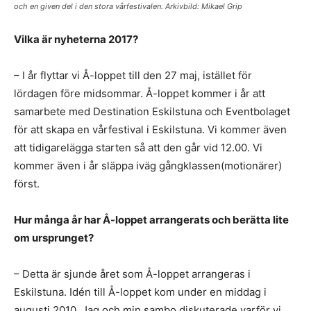
och en given del i den stora vårfestivalen. Arkivbild: Mikael Grip
Vilka är nyheterna 2017?
– I år flyttar vi Å-loppet till den 27 maj, istället för
lördagen före midsommar. Å-loppet kommer i år att
samarbete med Destination Eskilstuna och Eventbolaget
för att skapa en vårfestival i Eskilstuna. Vi kommer även
att tidigarelägga starten så att den går vid 12.00. Vi
kommer även i år släppa iväg gångklassen(motionärer)
först.
Hur många år har Å-loppet arrangerats och berätta lite
om ursprunget?
– Detta är sjunde året som Å-loppet arrangeras i
Eskilstuna. Idén till Å-loppet kom under en middag i
augusti 2010. Jag och min sambo diskuterade varför vi