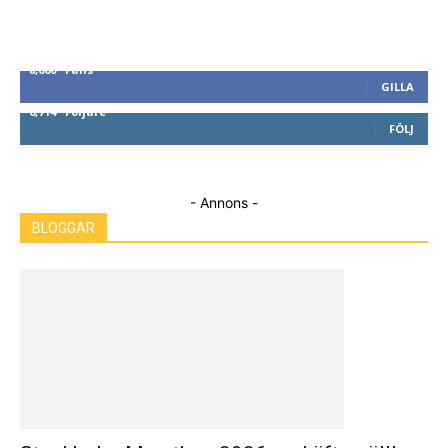
8,660
Fans
GILLA
6,714
Följare
FÖLJ
- Annons -
BLOGGAR