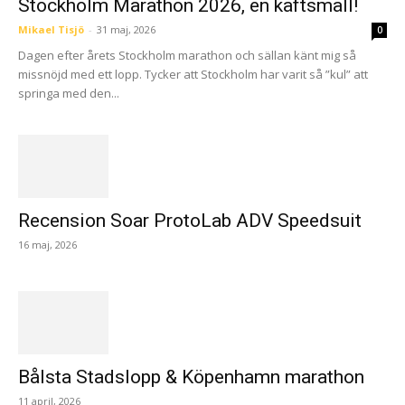
Stockholm Marathon 2026, en käftsmäll!
Mikael Tisjö
-
31 maj, 2026
0
Dagen efter årets Stockholm marathon och sällan känt mig så
missnöjd med ett lopp. Tycker att Stockholm har varit så ”kul” att
springa med den...
Recension Soar ProtoLab ADV Speedsuit
16 maj, 2026
Bålsta Stadslopp & Köpenhamn marathon
11 april, 2026