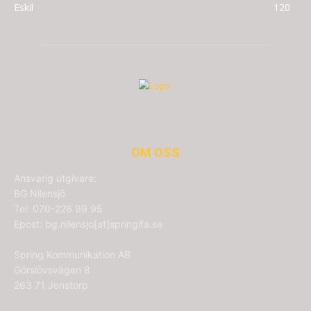
Eskil
120
OM OSS
Ansvarig utgivare:
BG Nilensjö
Tel: 070-226 99 95
Epost: bg.nilensjo[at]springlfa.se
Spring Kommunikation AB
Görslövsvägen 8
263 71 Jonstorp