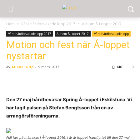
Hem
Våra hårdbevakade lopp 2017
Allt om Å-Loppet 2017
Våra hårdbevakade lopp 2017
Allt om Å-Loppet 2017
Våra hårdbevakade lopp
Motion och fest när Å-loppet
nystartar
Av
Mikael Grip
-
9 mars, 2017
146
0
Den 27 maj hårdbevakar Spring Å-loppet i Eskilstuna. Vi
har tagit pulsen på Stefan Bengtsson från en av
arrangörsföreningarna.
Full fart på målrakan i Å-loppet 2016. I år är loppet framflyttat till den 27 maj