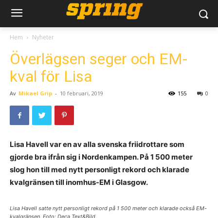
Hem
Nyheter
Överlägsen seger och EM-
kval för Lisa
Av
Mikael Grip
-
10 februari, 2019
155
0
Lisa Havell var en av alla svenska friidrottare som
gjorde bra ifrån sig i Nordenkampen. På 1 500 meter
slog hon till med nytt personligt rekord och klarade
kvalgränsen till inomhus-EM i Glasgow.
Lisa Havell satte nytt personligt rekord på 1 500 meter och klarade också EM-
kvalgränsen. Foto: Deca Text&Bild