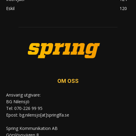
Eskil
120
OM OSS
Ansvarig utgivare:
BG Nilensjö
Tel: 070-226 99 95
Epost: bg.nilensjo[at]springlfa.se
Spring Kommunikation AB
Görslövsvägen 8