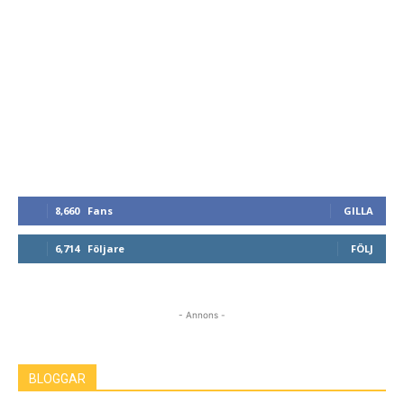
8,660
Fans
GILLA
6,714
Följare
FÖLJ
- Annons -
BLOGGAR