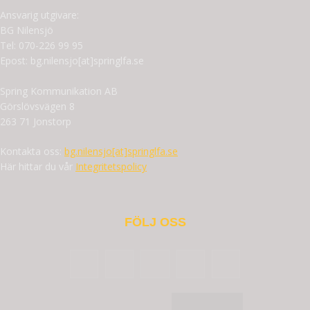
Ansvarig utgivare:
BG Nilensjö
Tel: 070-226 99 95
Epost: bg.nilensjo[at]springlfa.se
Spring Kommunikation AB
Görslövsvägen 8
263 71 Jonstorp
Kontakta oss:
bg.nilensjo[at]springlfa.se
Här hittar du vår
Integritetspolicy
FÖLJ OSS