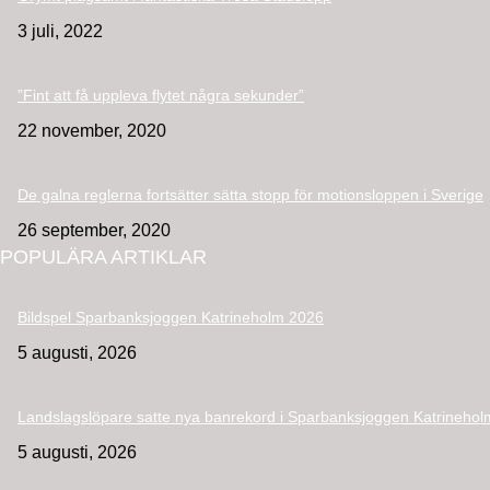
3 juli, 2022
”Fint att få uppleva flytet några sekunder”
22 november, 2020
De galna reglerna fortsätter sätta stopp för motionsloppen i Sverige
26 september, 2020
POPULÄRA ARTIKLAR
Bildspel Sparbanksjoggen Katrineholm 2026
5 augusti, 2026
Landslagslöpare satte nya banrekord i Sparbanksjoggen Katrinehol
5 augusti, 2026