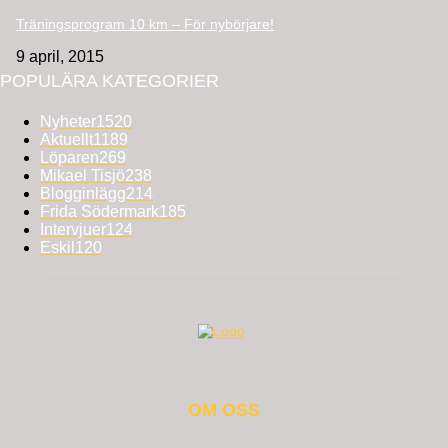
Träningsprogram 10 km – För nybörjare!
9 april, 2015
POPULÄRA KATEGORIER
Nyheter
1520
Aktuellt
1189
Löparen
269
Mikael Tisjö
238
Blogginlägg
214
Frida Södermark
185
Intervjuer
124
Eskil
120
OM OSS