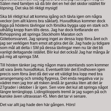
Sälen med familjen så då blir det en hel del skidor istället för
löpning. Det ska bli riktigt mysigt!
Ska bli riktigt kul att komma igång och tävla igen om några
veckor (om allt känns bra såklart). Huvudfokus kommer dock
ligga på höstens tävlingar och försöka bygga upp en stark och
uthållig kropp fram tills dess. Jag har dock fortfarande en
förhoppning att springa Stockholm Maraton och
Göteborsvarvet. Jag sprang inget av dessa lopp förra året och
jag ser verkligen fram emot att göra det iår. Jag hade ju tidigare
som mål att delta i SM på dessa tävlingar men nu lär det bli
vanligt deltagande istället. Blir kul det också! Jag har många år
på mig att springa SM.
Till hösten tänker jag mig någon mara utomlands som kommer
att vara årets huvudfokus. Eventuellt blir det Eindhoven igen
precis som förra året då det var ett väldigt bra lopp med bra
arrangemang och smidig flygresa. Det enda negativa var ju
vädret men jag tror att risken ändå är ganska liten att det är
27grader i oktober i år igen. Sen vore det kul att springa något
längre terränglopp. Lidingöloppets tremil är jag sugen på och
kanske även ultravasan 45. Men det tar vi senare.
Det var allt jag hade den här gången. Hörs!