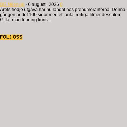
BG Nilensjö
-
6 augusti, 2026
0
Årets tredje utgåva har nu landat hos prenumeranterna. Denna
gången är det 100 sidor med ett antal rörliga filmer dessutom.
Gillar man löpning finns...
FÖLJ OSS