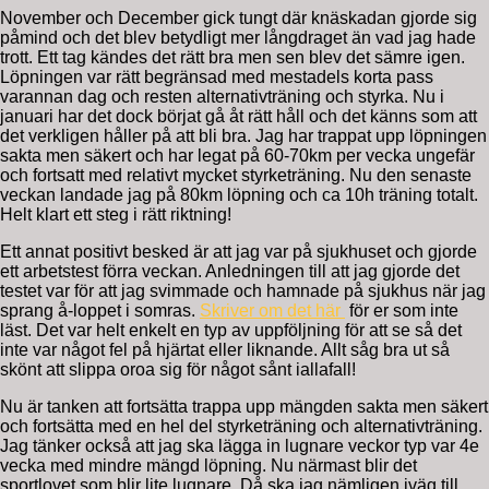
November och December gick tungt där knäskadan gjorde sig
påmind och det blev betydligt mer långdraget än vad jag hade
trott. Ett tag kändes det rätt bra men sen blev det sämre igen.
Löpningen var rätt begränsad med mestadels korta pass
varannan dag och resten alternativträning och styrka. Nu i
januari har det dock börjat gå åt rätt håll och det känns som att
det verkligen håller på att bli bra. Jag har trappat upp löpningen
sakta men säkert och har legat på 60-70km per vecka ungefär
och fortsatt med relativt mycket styrketräning. Nu den senaste
veckan landade jag på 80km löpning och ca 10h träning totalt.
Helt klart ett steg i rätt riktning!
Ett annat positivt besked är att jag var på sjukhuset och gjorde
ett arbetstest förra veckan. Anledningen till att jag gjorde det
testet var för att jag svimmade och hamnade på sjukhus när jag
sprang å-loppet i somras.
Skriver om det här
för er som inte
läst. Det var helt enkelt en typ av uppföljning för att se så det
inte var något fel på hjärtat eller liknande. Allt såg bra ut så
skönt att slippa oroa sig för något sånt iallafall!
Nu är tanken att fortsätta trappa upp mängden sakta men säkert
och fortsätta med en hel del styrketräning och alternativträning.
Jag tänker också att jag ska lägga in lugnare veckor typ var 4e
vecka med mindre mängd löpning. Nu närmast blir det
sportlovet som blir lite lugnare. Då ska jag nämligen iväg till