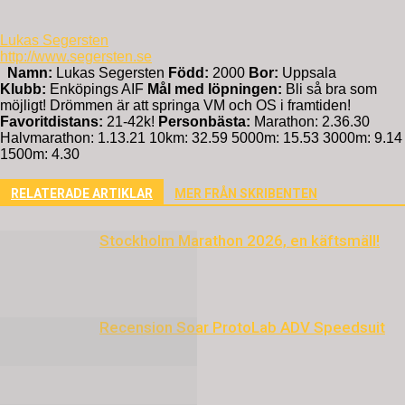
Lukas Segersten
http://www.segersten.se
Namn:
Lukas Segersten
Född:
2000
Bor:
Uppsala
Klubb:
Enköpings AIF
Mål med löpningen:
Bli så bra som
möjligt! Drömmen är att springa VM och OS i framtiden!
Favoritdistans:
21-42k!
Personbästa:
Marathon: 2.36.30
Halvmarathon: 1.13.21 10km: 32.59 5000m: 15.53 3000m: 9.14
1500m: 4.30
RELATERADE ARTIKLAR
MER FRÅN SKRIBENTEN
Stockholm Marathon 2026, en käftsmäll!
Recension Soar ProtoLab ADV Speedsuit