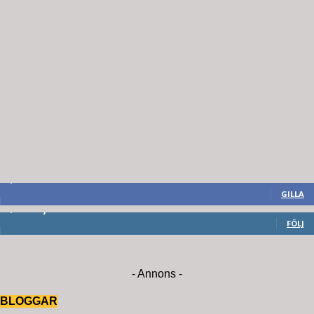
8,660
Fans
GILLA
6,714
Följare
FÖLJ
- Annons -
BLOGGAR