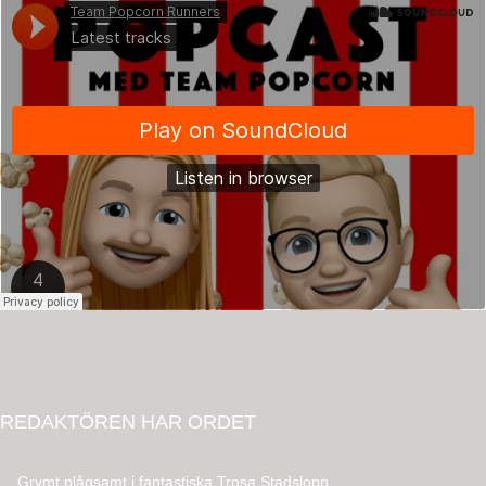
REDAKTÖREN HAR ORDET
Grymt plågsamt i fantastiska Trosa Stadslopp