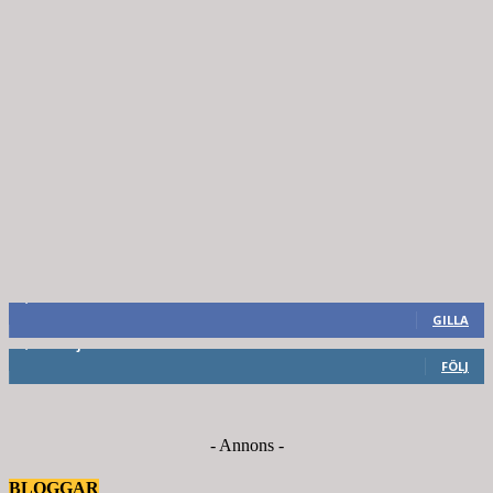
8,660
Fans
GILLA
6,714
Följare
FÖLJ
- Annons -
BLOGGAR