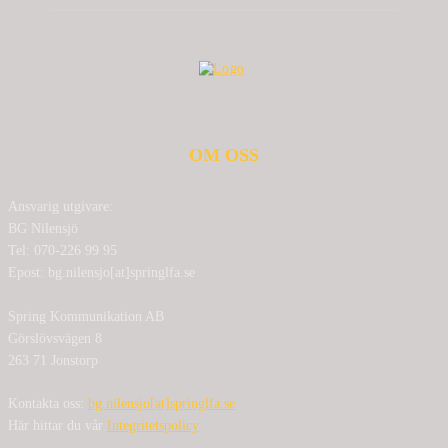
OM OSS
Ansvarig utgivare:
BG Nilensjö
Tel: 070-226 99 95
Epost: bg.nilensjo[at]springlfa.se
Spring Kommunikation AB
Görslövsvägen 8
263 71 Jonstorp
Kontakta oss:
bg.nilensjo[at]springlfa.se
Här hittar du vår
Integritetspolicy