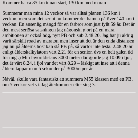
Kommer ha ca 85 km innan start, 130 km med maran.
Summerar man mina 12 veckor så var alltså planen 136 km i
veckan, men som det ser ut nu kommer det hamna på över 140 km i
veckan. En ansenlig mängd för en farbror som just fyllt 59 år. Det är
den mest seriösa satsningen jag någonsin gjort på en mara,
ambitionen är också hög, nytt PB och sub 2.48.20. Jag har ju aldrig
varit särskilt road av maraton men inser att det är den enda distansen
jag nu på ålderns höst kan slå PB på, så varför inte testa. 2.48.20 är
enligt ålderskalkylatorn värt 2.21 för en senior, dvs en helt galen tid
för mig :) Min favoritdistans 3000 meter där gjorde jag 10.09 i fjol,
det är värt 8.24, i fjol var det värt 8.29 – läskigt att inse att i denna
åldern tappar man 5 sekunder på 3000m per år.
Nåväl, skulle vara fantastiskt att summera M55 klassen med ett PB,
om 5 veckor vet vi. Jag återkommer efter steg 3.