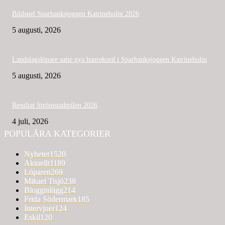
Bildspel Sparbanksjoggen Katrineholm 2026
5 augusti, 2026
Landslagslöpare satte nya banrekord i Sparbanksjoggen Katrineholm
5 augusti, 2026
Resultat Strömstadmilen 2026
4 juli, 2026
POPULÄRA KATEGORIER
Nyheter
1520
Aktuellt
1189
Löparen
269
Mikael Tisjö
238
Blogginlägg
214
Frida Södermark
185
Intervjuer
124
Eskil
120