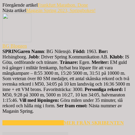
Föregående artikel
Frankfurt Marathon. Done
Nästa artikel
Magasin Spring 2023, Springboken!
BG Bloggen
SPRINGaren
Namn
: BG Nilensjö.
Född:
1963.
Bor:
Helsingborg.
Jobb
: Driver Spring Kommunikation AB.
Klubb
: IS
Göta, ordförande och tränare.
Tränare:
Egen.
Meriter:
EM guld
två gånger i militär femkamp, hyfsat bra löpare för att vara
mångkampare – 8:55 3000 m, 15:20 5000 m, 31:51 på 10000 m.
Som veteran över 80 SM medaljer, ett antal skånska rekord och två
svenska rekord i M50, 34:05 på 10 km landsväg och 16:36 5000 m
inne + ett VM brons. Favoritsträcka: 3000.
Personliga rekord:
I
M50, 9:28 på 3000 m, 5000 m 16:27, 10 km 34:05, halvmaraton
1:15:46.
Vill med löpningen:
Göra milen under 35 minuter, slå
rekord och hålla mig i form.
Ser fram emot:
Nästa nummer av
Magasin Spring.
RELATERADE ARTIKLAR
MER FRÅN SKRIBENTEN