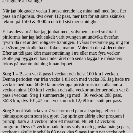
är lugnare än vanligt!
När jag bloggade vecka 1 presenterade jag mina mål med året, fler
pass än någonsin, dvs över 412 pass, mer fart för att sätta skånska
rekord på 1500 & 3000m och till sist mer smidighet.
Ett av dessa mål har jag jobbat med, volymen – med smärta i
piriformis har jag helt enkelt varit tvungen att undvika överfart,
tyvärr då det är den roligaste träningen. I våras bestämde jag mig för
att säsongen skulle ha ett fokus, maran i Valencia den 4 december.
Efter att tidigare kört maratonträning i tre eller max fyra veckor
skulle jag bygga en bas under året och sedan lägga tre månaders
fokus på maratonträning innan loppet.
Steg 1
– Basen var 8 pass i veckan och helst 100 km i veckan.
Denna perioden var från vecka 1 till och med vecka 36. Jag hade tre
veckor med bara 60-80 kilometer pga pirisformis men alla andra
veckor minst 100 km i veckan och alla veckor under perioden var 8
pass i veckan. Steg 1 summerade jag med , 36 veckor, 288 pass,
3653 km, dvs 101,47 km i veckan och 12,68 km i snitt per pass.
Steg 2
mot Valencia var 7 veckor med plan att springa efter ett
träningsprogram som jag gjort. Jag springer aldrig efter program i
princip, bara 2-3 veckor inför ett maraton. Nu ett 12 veckors
program. Dessa 7 veckor hade fokus volym och ganska många pass,
veckorna skulle innehålla 63 pass, dvs 9 pass i snitt per vecka och