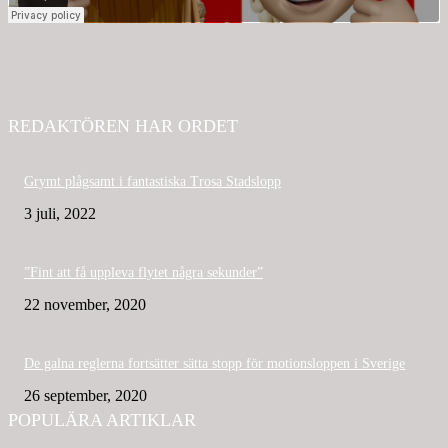
REDAKTÖREN HAR ORDET
Grymt plågsamt i fantastiska Trosa Stadslopp
3 juli, 2022
”Fint att få uppleva flytet några sekunder”
22 november, 2020
De galna reglerna fortsätter sätta stopp för motionsloppen i Sverige
26 september, 2020
POPULÄRA ARTIKLAR