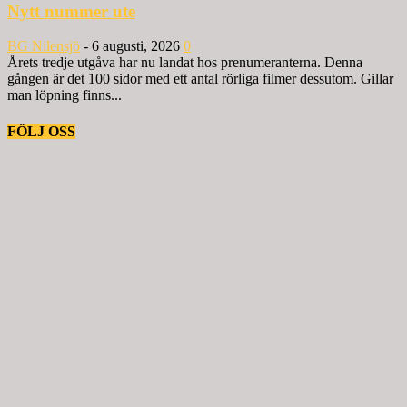
Nytt nummer ute
BG Nilensjö
-
6 augusti, 2026
0
Årets tredje utgåva har nu landat hos prenumeranterna. Denna
gången är det 100 sidor med ett antal rörliga filmer dessutom. Gillar
man löpning finns...
FÖLJ OSS