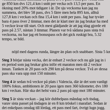
ge 850 km dvs 121,4 km i snitt per vecka och 13,5 per pass. En
ökning med 20% mot tidigare i år. De sju veckorna kan jag nu
summera, det blev 58 pass, dvs 5 färre men hela 895 km, alltså
127,8 km i veckan och fina 15,4 km i snitt per pass. Jag har tyvärr
bara 4 pass över 2 timmar, men det är klart mer än jag brukar ha med
5 veckor kvar till start. Och mest glädjande är att jag idag gjorde ett
pass på 2.57, nästan 3 timmar. Planen var två sådana pass sista två
veckorna, nu har jag ett bonuspass och det gick ruskigt bra, 5.32
tempo, se bild.
nöjd med dagens runda, längre än plan och snabbare. Sista 5 km
Steg 3
börjar nästa vecka, det är enbart 2 veckor och nu går jag in i
en period som jag brukar göra inför ett maraton men då 2 veckor
innan. Tanken är 20 pass och 290 km på dessa veckor. Två av dessa
pass ska vara upp mot 150 minuter.
Steg 4
är sedan två veckor på plats i Valencia, där är det som vanligt
100% fokus, ambitionen är 20 pass igen men 360 kilometer, dvs 180
km i veckan. Här ska det helst vara 2 pass på upp mot 180 minuter.
Steg 5
är sista veckan – jag kör dubbelpass måndag och tisdag,
varav sista passet på tisdagen är en 8 km tröskel i marafart. Sedan är
det enkelpass onsdag till lördag, ett pass med fart, övrigt lugn jogg.