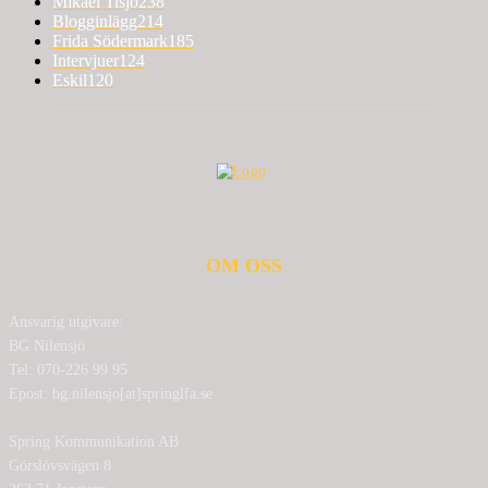
Mikael Tisjö
238
Blogginlägg
214
Frida Södermark
185
Intervjuer
124
Eskil
120
OM OSS
Ansvarig utgivare:
BG Nilensjö
Tel: 070-226 99 95
Epost: bg.nilensjo[at]springlfa.se
Spring Kommunikation AB
Görslövsvägen 8