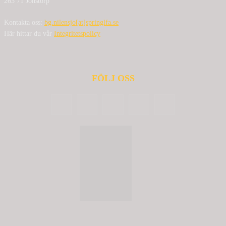
263 71 Jonstorp
Kontakta oss:
bg.nilensjo[at]springlfa.se
Här hittar du vår
Integritetspolicy
FÖLJ OSS