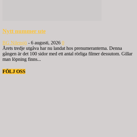
Nytt nummer ute
BG Nilensjö
-
6 augusti, 2026
0
Årets tredje utgåva har nu landat hos prenumeranterna. Denna
gången är det 100 sidor med ett antal rörliga filmer dessutom. Gillar
man löpning finns...
FÖLJ OSS