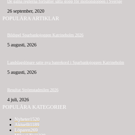
De galna reglerna fortsätter sätta stopp för motionsloppen i Sverige
26 september, 2020
POPULÄRA ARTIKLAR
Bildspel Sparbanksjoggen Katrineholm 2026
5 augusti, 2026
Landslagslöpare satte nya banrekord i Sparbanksjoggen Katrineholm
5 augusti, 2026
Resultat Strömstadmilen 2026
4 juli, 2026
POPULÄRA KATEGORIER
Nyheter
1520
Aktuellt
1189
Löparen
269