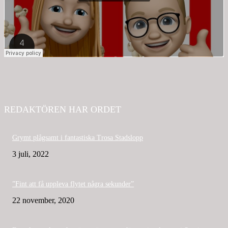
REDAKTÖREN HAR ORDET
Grymt plågsamt i fantastiska Trosa Stadslopp
3 juli, 2022
”Fint att få uppleva flytet några sekunder”
22 november, 2020