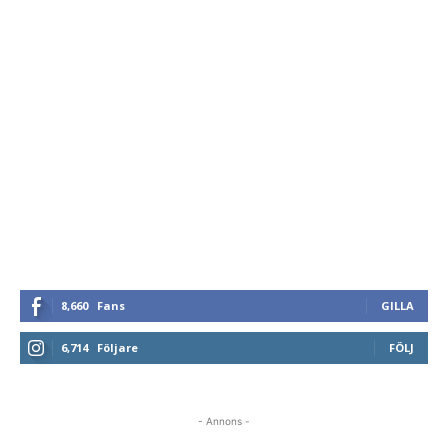
8,660
Fans
GILLA
6,714
Följare
FÖLJ
- Annons -