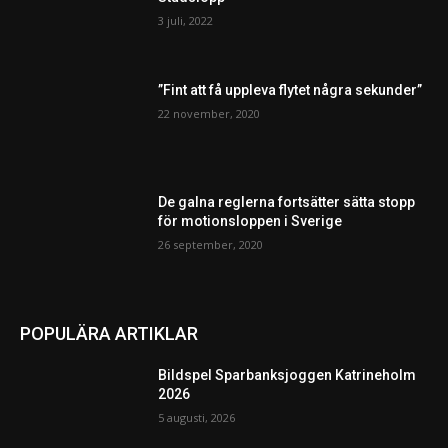
3 juli, 2022
”Fint att få uppleva flytet några sekunder”
22 november, 2020
De galna reglerna fortsätter sätta stopp
för motionsloppen i Sverige
26 september, 2020
POPULÄRA ARTIKLAR
Bildspel Sparbanksjoggen Katrineholm
2026
5 augusti, 2026