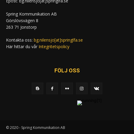
Epost: bg.nilensjo[at]springlfa.se
Spring Kommunikation AB
Görslövsvägen 8
263 71 Jonstorp
Kontakta oss:
bg.nilensjo[at]springlfa.se
Här hittar du vår
Integritetspolicy
FÖLJ OSS
© 2020 - Spring Kommunikation AB