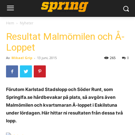
Hem
Nyheter
Resultat Malmömilen och Å-
Loppet
Av
Mikael Grip
-
13 juni, 2015
265
0
Förutom Karlstad Stadslopp och Söder Runt, som
Springlfa.se hårdbevakar på plats, så avgörs även
Malmömilen och kvartsmaran Å-loppet i Eskilstuna
under lördagen. Här hittar ni resultaten från dessa två
lopp.