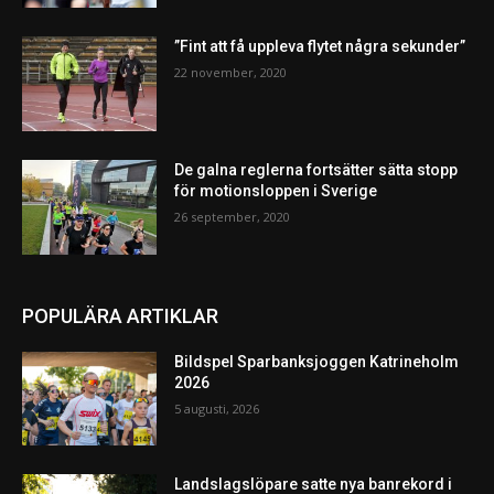
”Fint att få uppleva flytet några sekunder”
22 november, 2020
De galna reglerna fortsätter sätta stopp
för motionsloppen i Sverige
26 september, 2020
POPULÄRA ARTIKLAR
Bildspel Sparbanksjoggen Katrineholm
2026
5 augusti, 2026
Landslagslöpare satte nya banrekord i