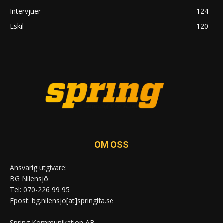
Intervjuer
124
Eskil
120
OM OSS
Ansvarig utgivare:
BG Nilensjö
Tel: 070-226 99 95
Epost: bg.nilensjo[at]springlfa.se
Spring Kommunikation AB