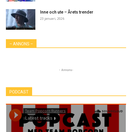
Inne och ute – Årets trender
23 januari, 2026
– ANNONS –
- Annons-
PODCAST