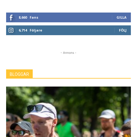
8,660
Fans
GILLA
6,714
Följare
FÖLJ
- Annons -
BLOGGAR