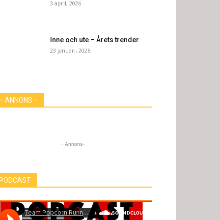
3 april, 2026
Inne och ute – Årets trender
23 januari, 2026
– ANNONS –
- Annons-
PODCAST