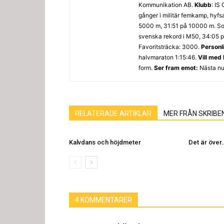
Kommunikation AB.
Klubb
: IS
gånger i militär femkamp, hyfs
5000 m, 31:51 på 10000 m. Som
svenska rekord i M50, 34:05 p
Favoritsträcka: 3000.
Personl
halvmaraton 1:15:46.
Vill med
form.
Ser fram emot:
Nästa nu
RELATERADE ARTIKLAR
MER FRÅN SKRIBE
Kalvdans och höjdmeter
Det är över
4 KOMMENTARER