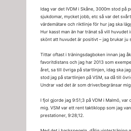
Idag var det IVDM i Skåne, 3000m stod på p
sjukdomar, mycket jobb, etc så var det svår
värdemätare och riktlinje för hur jag ska 
Hur kasst man än har tränat så vill huvudet i
skönt att huvudet är positivt – jag brukar ju
Tittar oftast i träningsdagboken innan jag 
favoritdistans och jag har 2013 som exempel 
året, sa till övriga på startlinjen, idag ska
stod jag på startlinjen på VSM, sa då till övr
Undrar vad det är som driver/begränsar mig
I fjol gjorde jag 9:51;3 på VDM i Malmö, var 
mig. VSM var ett rent taktiklopp som jag va
prestationer, 9:28;12.
Med det i backspegeln, dålig vinterträning m