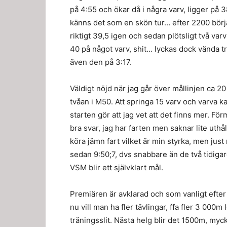
på 4:55 och ökar då i några varv, ligger på 3
känns det som en skön tur… efter 2200 börja
riktigt 39,5 igen och sedan plötsligt två varv
40 på något varv, shit… lyckas dock vända tr
även den på 3:17.
Väldigt nöjd när jag går över mållinjen ca 
tvåan i M50. Att springa 15 varv och varva k
starten gör att jag vet att det finns mer. F
bra svar, jag har farten men saknar lite uthål
köra jämn fart vilket är min styrka, men just 
sedan 9:50;7, dvs snabbare än de två tidigar
VSM blir ett självklart mål.
Premiären är avklarad och som vanligt efter 
nu vill man ha fler tävlingar, ffa fler 3 000m l
träningsslit. Nästa helg blir det 1500m, myc