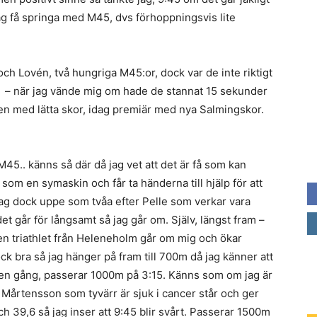
 jag få springa med M45, dvs förhoppningsvis lite
h Lovén, två hungriga M45:or, dock var de inte riktigt
g – när jag vände mig om hade de stannat 15 sekunder
llen med lätta skor, idag premiär med nya Salmingskor.
45.. känns så där då jag vet att det är få som kan
r som en symaskin och får ta händerna till hjälp för att
 jag dock uppe som tvåa efter Pelle som verkar vara
et går för långsamt så jag går om. Själv, längst fram –
– en triathlet från Heleneholm går om mig och ökar
k bra så jag hänger på fram till 700m då jag känner att
 en gång, passerar 1000m på 3:15. Känns som om jag är
e Mårtensson som tyvärr är sjuk i cancer står och ger
ch 39,6 så jag inser att 9:45 blir svårt. Passerar 1500m