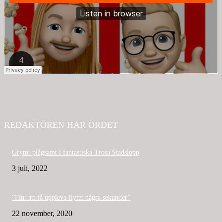
REDAKTÖREN HAR ORDET
Grymt plågsamt i fantastiska Trosa Stadslopp
3 juli, 2022
”Fint att få uppleva flytet några sekunder”
22 november, 2020