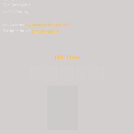
Görslövsvägen 8
263 71 Jonstorp
Kontakta oss:
bg.nilensjo[at]springlfa.se
Här hittar du vår
Integritetspolicy
FÖLJ OSS