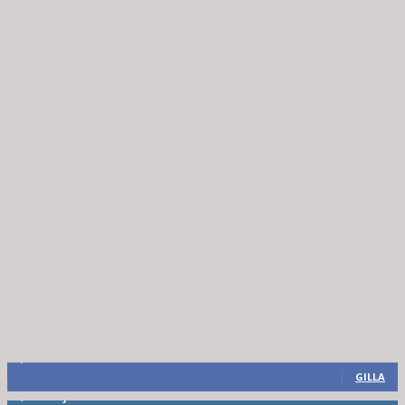
8,660
Fans
GILLA
6,714
Följare