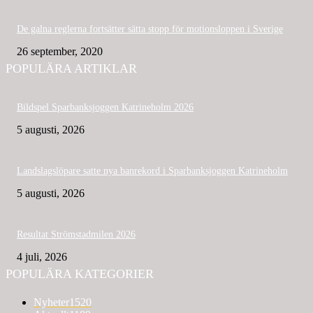
De galna reglerna fortsätter sätta stopp för motionsloppen i Sverige
26 september, 2020
POPULÄRA ARTIKLAR
Bildspel Sparbanksjoggen Katrineholm 2026
5 augusti, 2026
Landslagslöpare satte nya banrekord i Sparbanksjoggen Katrineholm
5 augusti, 2026
Resultat Strömstadmilen 2026
4 juli, 2026
POPULÄRA KATEGORIER
Nyheter
1520