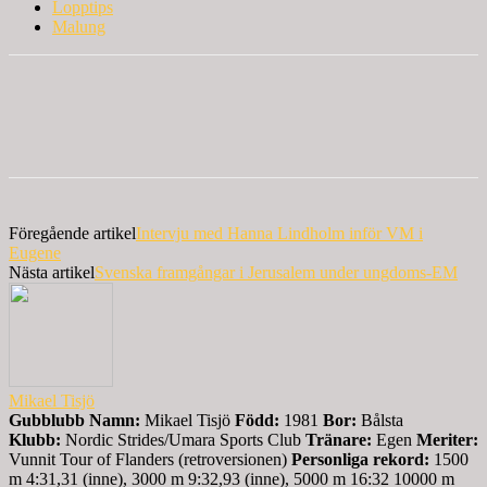
Lopptips
Malung
Föregående artikel
Intervju med Hanna Lindholm inför VM i
Eugene
Nästa artikel
Svenska framgångar i Jerusalem under ungdoms-EM
Mikael Tisjö
Gubblubb
Namn:
Mikael Tisjö
Född:
1981
Bor:
Bålsta
Klubb:
Nordic Strides/Umara Sports Club
Tränare:
Egen
Meriter:
Vunnit Tour of Flanders (retroversionen)
Personliga rekord:
1500
m 4:31,31 (inne), 3000 m 9:32,93 (inne), 5000 m 16:32 10000 m