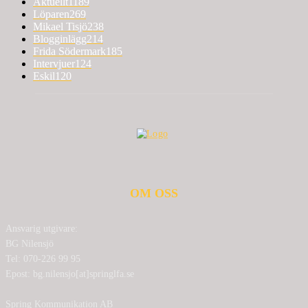
Aktuellt
1189
Löparen
269
Mikael Tisjö
238
Blogginlägg
214
Frida Södermark
185
Intervjuer
124
Eskil
120
OM OSS
Ansvarig utgivare:
BG Nilensjö
Tel: 070-226 99 95
Epost: bg.nilensjo[at]springlfa.se
Spring Kommunikation AB