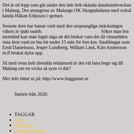
Det är ett lopp som går under den inte helt okända dansbandsveckan
i Malung. Det arrangeras av Malungs OK Skogmårdarna med också
kända Håkan Eriksson i spetsen.
Senaste åren har banan varit med den ursprungliga sträckningen
vilken är sjukt snabb. Söker man bra
motstånd kan man lugnt säga att det brukar vara det då vinnartiden
sista åren varit en bra bit under 15 min för fem km. Snabbingar som
Emil Danielsson, Jesper Lundberg, William Lind, Kim Andersson
m.fl brukar dyka upp.
Så med ovan helt obetalda reklamord är det väl bara bege sig till
Malung om en vecka så syns vi där?
Mer info hittar ni på: http://www.buggruset.se
Starten från 2020.
TAGGAR
5 km
Buggruset
Håkan Eriksson