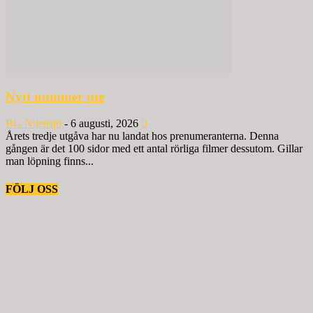
Nytt nummer ute
BG Nilensjö
-
6 augusti, 2026
0
Årets tredje utgåva har nu landat hos prenumeranterna. Denna
gången är det 100 sidor med ett antal rörliga filmer dessutom. Gillar
man löpning finns...
FÖLJ OSS