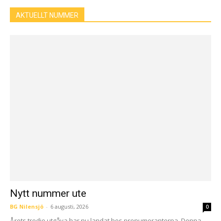
AKTUELLT NUMMER
Nytt nummer ute
BG Nilensjö
-
6 augusti, 2026
0
Årets tredje utgåva har nu landat hos prenumeranterna. Denna