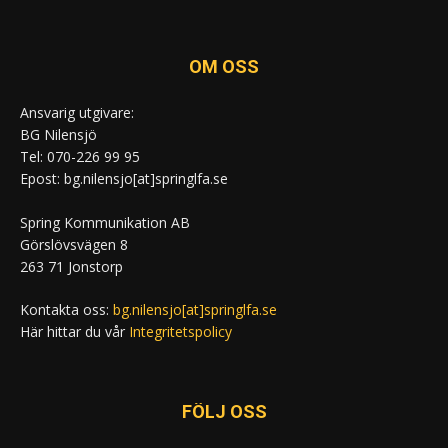
OM OSS
Ansvarig utgivare:
BG Nilensjö
Tel: 070-226 99 95
Epost: bg.nilensjo[at]springlfa.se
Spring Kommunikation AB
Görslövsvägen 8
263 71 Jonstorp
Kontakta oss:
bg.nilensjo[at]springlfa.se
Här hittar du vår
Integritetspolicy
FÖLJ OSS