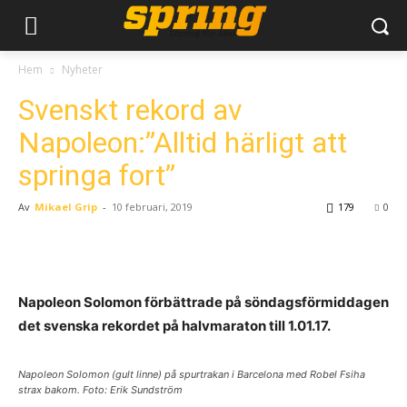
Hem
Nyheter
Svenskt rekord av
Napoleon:”Alltid härligt att
springa fort”
Av
Mikael Grip
-
10 februari, 2019
179
0
Napoleon Solomon förbättrade på söndagsförmiddagen
det svenska rekordet på halvmaraton till 1.01.17.
Napoleon Solomon (gult linne) på spurtrakan i Barcelona med Robel Fsiha
strax bakom. Foto: Erik Sundström