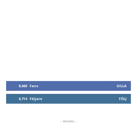
8,660
Fans
GILLA
6,714
Följare
FÖLJ
- Annons -