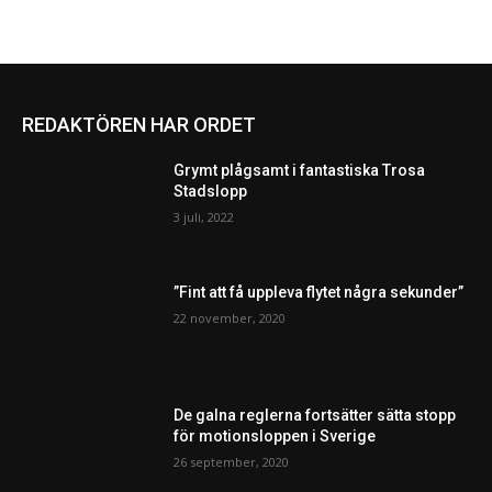
REDAKTÖREN HAR ORDET
Grymt plågsamt i fantastiska Trosa
Stadslopp
3 juli, 2022
”Fint att få uppleva flytet några sekunder”
22 november, 2020
De galna reglerna fortsätter sätta stopp
för motionsloppen i Sverige
26 september, 2020