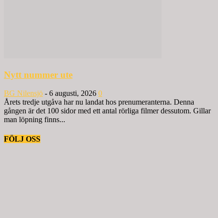
Nytt nummer ute
BG Nilensjö
-
6 augusti, 2026
0
Årets tredje utgåva har nu landat hos prenumeranterna. Denna
gången är det 100 sidor med ett antal rörliga filmer dessutom. Gillar
man löpning finns...
FÖLJ OSS