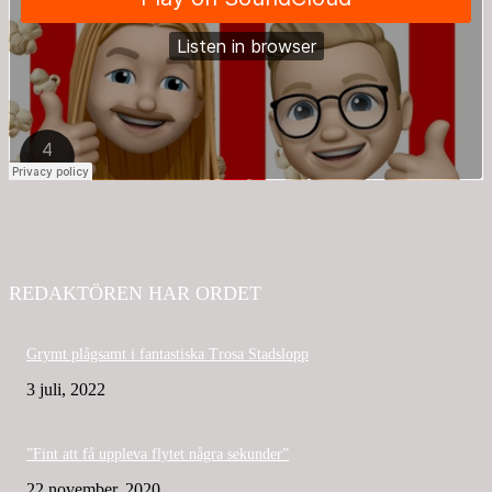
REDAKTÖREN HAR ORDET
Grymt plågsamt i fantastiska Trosa Stadslopp
3 juli, 2022
”Fint att få uppleva flytet några sekunder”
22 november, 2020