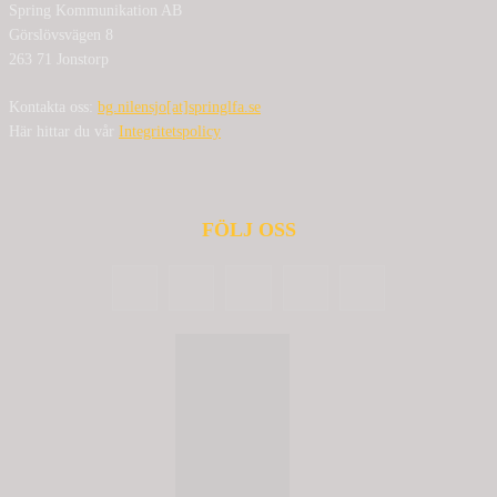
Spring Kommunikation AB
Görslövsvägen 8
263 71 Jonstorp
Kontakta oss:
bg.nilensjo[at]springlfa.se
Här hittar du vår
Integritetspolicy
FÖLJ OSS