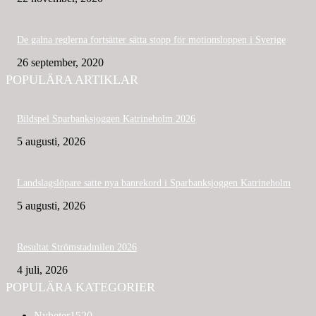
De galna reglerna fortsätter sätta stopp för motionsloppen i Sverige
26 september, 2020
POPULÄRA ARTIKLAR
Bildspel Sparbanksjoggen Katrineholm 2026
5 augusti, 2026
Landslagslöpare satte nya banrekord i Sparbanksjoggen Katrineholm
5 augusti, 2026
Resultat Strömstadmilen 2026
4 juli, 2026
POPULÄRA KATEGORIER
Nyheter
1520