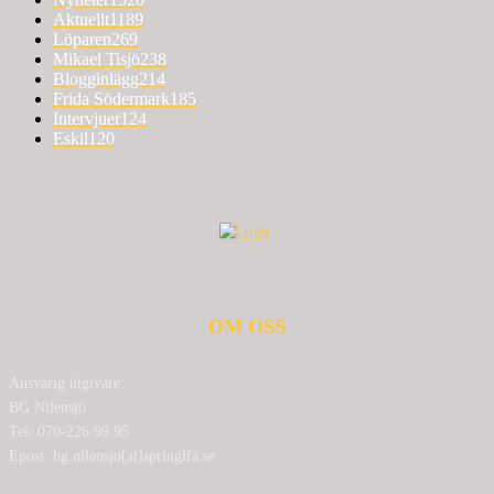
Aktuellt
1189
Löparen
269
Mikael Tisjö
238
Blogginlägg
214
Frida Södermark
185
Intervjuer
124
Eskil
120
OM OSS
Ansvarig utgivare:
BG Nilensjö
Tel: 070-226 99 95
Epost: bg.nilensjo[at]springlfa.se