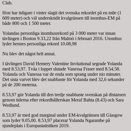
Club.
Hon har tidigare i vinter slagit det svenska rekordet på en mile (1
609 meter) och väl underskridit kvalgränsen till inomhus-EM på
både 800 och 1 500 meter.
Yolandas personliga inomhusrekord på 3 000 meter var innan
tävlingen i Boston 9.33,22 från Malmö i februari 2016. Utomhus
lyder hennes personliga rekord 10.08,98
Nu blev det något helt annat.
I tävlingen David Hemery Valentine Invitational segrade Yolanda
med 8.53,97. Tvåa i loppet slutade Vanessa Fraser med 8.54,58.
Yolanda och Vanessa var de enda som sprang under nio minuter.
Det sista varvet blev det snabbaste för Yolanda med 32,6 sekunder
på de 200 meterna.
8.53,97 gör Yolanda till den tredje snabbaste svenskan på distansen
genom tiderna efter rekordhållerskan Meraf Bahta (8.43) och Sara
Wedlund.
8.53,97 är med god marginal under EM-kvalgränsen till Glasgow
som lyder 9.05,00. 8.53,97 placerar Yolanda Ngarambe på
sjundeplats i Europastatistiken 2019.