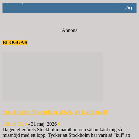
6,714
Följare
FÖLJ
- Annons -
BLOGGAR
Stockholm Marathon 2026, en käftsmäll!
Mikael Tisjö
-
31 maj, 2026
0
Dagen efter årets Stockholm marathon och sällan känt mig så
missnöjd med ett lopp. Tycker att Stockholm har varit så ”kul” att