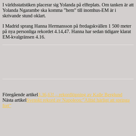
I världsstatistiken placerar sig Yolanda på elfteplats. Om tanken är att
Yolanda Ngarambe ska komma ”hem” till inomhus-EM är i
skrivande stund oklart.
I Madrid sprang Hanna Hermansson på fredagskvällen 1 500 meter
på nya personliga rekordet 4.14,47. Hanna har sedan tidigare klarat
EM-kvalgränsen 4.16.
Föregående artikel
3.36,63! – rekordlöpning av Kalle Berglund
Nästa artikel
Svenskt rekord av Napoleon:”Alltid härligt att springa
fort”