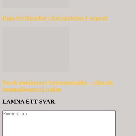
Dags för löparfest i Katrineholm 4 augusti
Norsk dominans i Strömstadmilen – slitstark
hemmalöpare på pallen
LÄMNA ETT SVAR