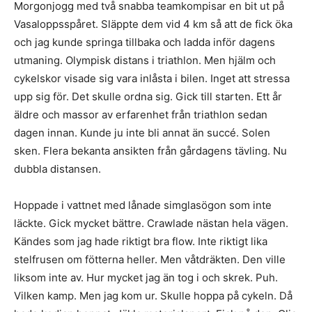
Morgonjogg med två snabba teamkompisar en bit ut på
Vasaloppsspåret. Släppte dem vid 4 km så att de fick öka
och jag kunde springa tillbaka och ladda inför dagens
utmaning. Olympisk distans i triathlon. Men hjälm och
cykelskor visade sig vara inlåsta i bilen. Inget att stressa
upp sig för. Det skulle ordna sig. Gick till starten. Ett år
äldre och massor av erfarenhet från triathlon sedan
dagen innan. Kunde ju inte bli annat än succé. Solen
sken. Flera bekanta ansikten från gårdagens tävling. Nu
dubbla distansen.
Hoppade i vattnet med lånade simglasögon som inte
läckte. Gick mycket bättre. Crawlade nästan hela vägen.
Kändes som jag hade riktigt bra flow. Inte riktigt lika
stelfrusen om fötterna heller. Men våtdräkten. Den ville
liksom inte av. Hur mycket jag än tog i och skrek. Puh.
Vilken kamp. Men jag kom ur. Skulle hoppa på cykeln. Då