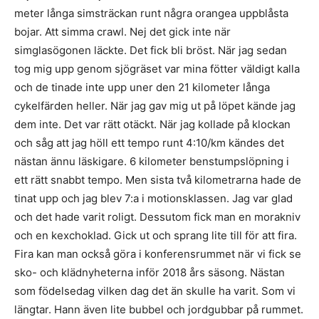
meter långa simsträckan runt några orangea uppblåsta
bojar. Att simma crawl. Nej det gick inte när
simglasögonen läckte. Det fick bli bröst. När jag sedan
tog mig upp genom sjögräset var mina fötter väldigt kalla
och de tinade inte upp uner den 21 kilometer långa
cykelfärden heller. När jag gav mig ut på löpet kände jag
dem inte. Det var rätt otäckt. När jag kollade på klockan
och såg att jag höll ett tempo runt 4:10/km kändes det
nästan ännu läskigare. 6 kilometer benstumpslöpning i
ett rätt snabbt tempo. Men sista två kilometrarna hade de
tinat upp och jag blev 7:a i motionsklassen. Jag var glad
och det hade varit roligt. Dessutom fick man en morakniv
och en kexchoklad. Gick ut och sprang lite till för att fira.
Fira kan man också göra i konferensrummet när vi fick se
sko- och klädnyheterna inför 2018 års säsong. Nästan
som födelsedag vilken dag det än skulle ha varit. Som vi
längtar. Hann även lite bubbel och jordgubbar på rummet.