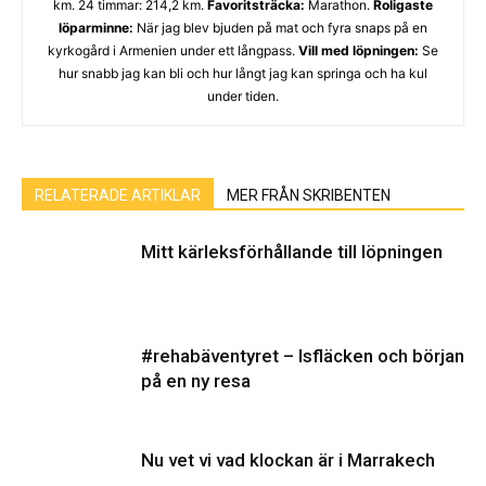
km. 24 timmar: 214,2 km.
Favoritsträcka:
Marathon.
Roligaste
löparminne:
När jag blev bjuden på mat och fyra snaps på en
kyrkogård i Armenien under ett långpass.
Vill med löpningen:
Se
hur snabb jag kan bli och hur långt jag kan springa och ha kul
under tiden.
RELATERADE ARTIKLAR
MER FRÅN SKRIBENTEN
Mitt kärleksförhållande till löpningen
#rehabäventyret – Isfläcken och början
på en ny resa
Nu vet vi vad klockan är i Marrakech