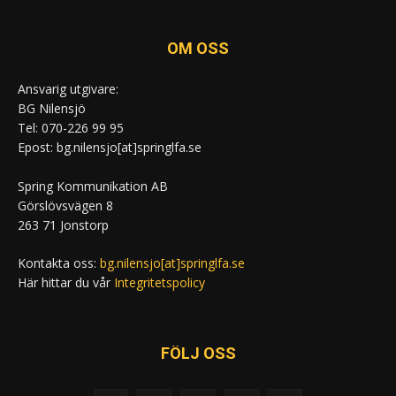
OM OSS
Ansvarig utgivare:
BG Nilensjö
Tel: 070-226 99 95
Epost: bg.nilensjo[at]springlfa.se
Spring Kommunikation AB
Görslövsvägen 8
263 71 Jonstorp
Kontakta oss:
bg.nilensjo[at]springlfa.se
Här hittar du vår
Integritetspolicy
FÖLJ OSS