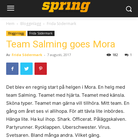
Hem
Blogginlägg
Frida Södermark
Blogginlägg
Frida Södermark
Team Salming goes Mora
Av
Frida Södermark
-
7 augusti, 2017
182
1
Det blev en regnig start på helgen i Mora. En helg med
team Salming. Teamet med hjärta. Teamet med känsla.
Sköna typer. Teamet man gärna vill tillhöra. Mitt team. En
gång om året ses vi allihopa. För att tävla lite inbördes.
Hänga lite. Ha kul ihop. Shark. Officerat. Påläggskalven.
Partyrunner. Rycklappen. Uberschwester. Virus.
Svetsaren. Bland många andra. Vilket gäng.