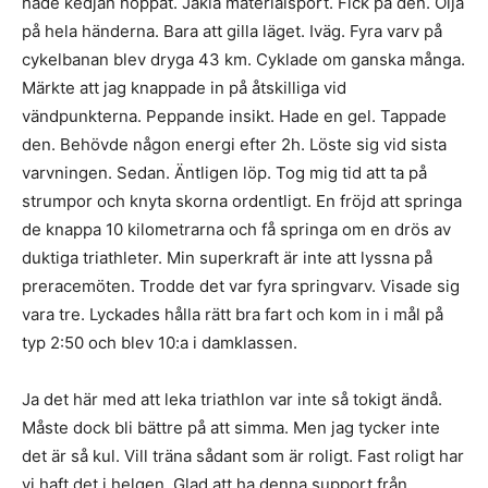
hade kedjan hoppat. Jäkla materialsport. Fick på den. Olja
på hela händerna. Bara att gilla läget. Iväg. Fyra varv på
cykelbanan blev dryga 43 km. Cyklade om ganska många.
Märkte att jag knappade in på åtskilliga vid
vändpunkterna. Peppande insikt. Hade en gel. Tappade
den. Behövde någon energi efter 2h. Löste sig vid sista
varvningen. Sedan. Äntligen löp. Tog mig tid att ta på
strumpor och knyta skorna ordentligt. En fröjd att springa
de knappa 10 kilometrarna och få springa om en drös av
duktiga triathleter. Min superkraft är inte att lyssna på
preracemöten. Trodde det var fyra springvarv. Visade sig
vara tre. Lyckades hålla rätt bra fart och kom in i mål på
typ 2:50 och blev 10:a i damklassen.
Ja det här med att leka triathlon var inte så tokigt ändå.
Måste dock bli bättre på att simma. Men jag tycker inte
det är så kul. Vill träna sådant som är roligt. Fast roligt har
vi haft det i helgen. Glad att ha denna support från