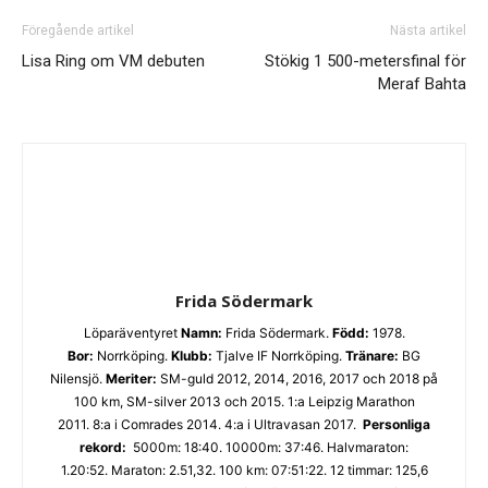
Föregående artikel
Nästa artikel
Lisa Ring om VM debuten
Stökig 1 500-metersfinal för
Meraf Bahta
Frida Södermark
Löparäventyret
Namn:
Frida Södermark.
Född:
1978.
Bor:
Norrköping.
Klubb:
Tjalve IF Norrköping.
Tränare:
BG
Nilensjö.
Meriter:
SM-guld 2012, 2014, 2016, 2017 och 2018 på
100 km, SM-silver 2013 och 2015. 1:a Leipzig Marathon
2011. 8:a i Comrades 2014. 4:a i Ultravasan 2017.
Personliga
rekord:
5000m: 18:40. 10000m: 37:46. Halvmaraton:
1.20:52. Maraton: 2.51,32. 100 km: 07:51:22. 12 timmar: 125,6