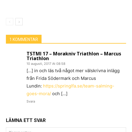
1 KOMMENTAR
TSTMI 17 – Morakniv Triathlon – Marcus
Triathlon
10 augusti, 2017 At 08:58
[…] in och läs två något mer välskrivna inlägg
från Frida Södermark och Marcus
Lundin:
https://springlfa.se/team-salming-
goes-mora/
och […]
Svara
LÄMNA ETT SVAR