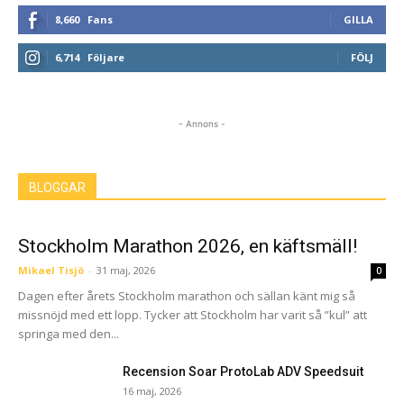
8,660
Fans
GILLA
6,714
Följare
FÖLJ
- Annons -
BLOGGAR
Stockholm Marathon 2026, en käftsmäll!
Mikael Tisjö
-
31 maj, 2026
0
Dagen efter årets Stockholm marathon och sällan känt mig så
missnöjd med ett lopp. Tycker att Stockholm har varit så ”kul” att
springa med den...
Recension Soar ProtoLab ADV Speedsuit
16 maj, 2026