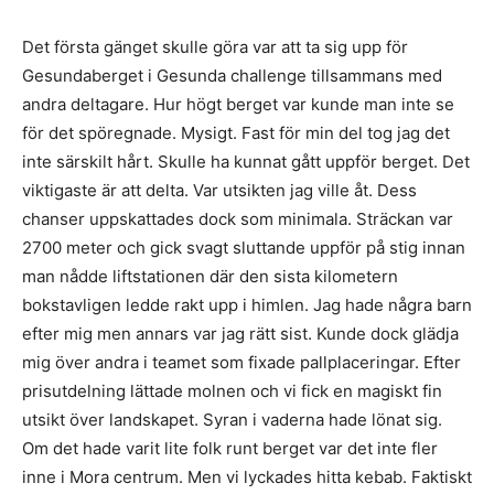
Det första gänget skulle göra var att ta sig upp för
Gesundaberget i Gesunda challenge tillsammans med
andra deltagare. Hur högt berget var kunde man inte se
för det spöregnade. Mysigt. Fast för min del tog jag det
inte särskilt hårt. Skulle ha kunnat gått uppför berget. Det
viktigaste är att delta. Var utsikten jag ville åt. Dess
chanser uppskattades dock som minimala. Sträckan var
2700 meter och gick svagt sluttande uppför på stig innan
man nådde liftstationen där den sista kilometern
bokstavligen ledde rakt upp i himlen. Jag hade några barn
efter mig men annars var jag rätt sist. Kunde dock glädja
mig över andra i teamet som fixade pallplaceringar. Efter
prisutdelning lättade molnen och vi fick en magiskt fin
utsikt över landskapet. Syran i vaderna hade lönat sig.
Om det hade varit lite folk runt berget var det inte fler
inne i Mora centrum. Men vi lyckades hitta kebab. Faktiskt