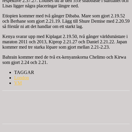
respektive 2.37.27. Louises tid är den 55:e snabbaste i startfältet och
Lisas ligger några placeringar längre ned.
Etiopien kommer med två gånger Dibaba. Mare som gjort 2.19.52
och Berhane som gjort 2.21.19. Lägg till Shure Demise med 2.20.59
så förstår ni att det handlar om ett starkt lag.
Kenya svarar upp med Kiplagat 2.19.50, två gånger världsmästare i
maraton 2011 och 2013, Kiprop 2.21.27 och Daniel 2.21.22. Japan
kommer med tre starka löpare som gjort mellan 2.21-2.23.
Bahrain kommer med de två ex-kenyanskorna Chelimo och Kirwa
som gjort 2.24 och 2.21.
TAGGAR
London
VM