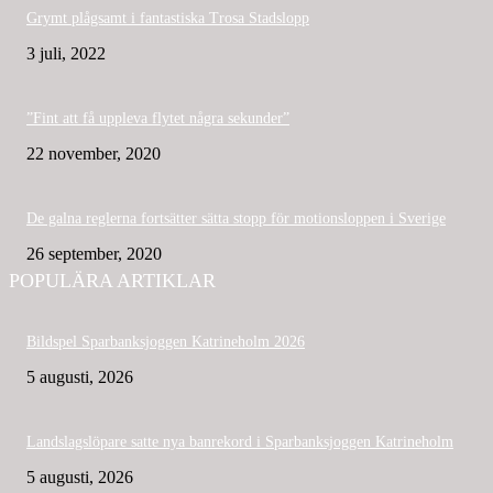
Grymt plågsamt i fantastiska Trosa Stadslopp
3 juli, 2022
”Fint att få uppleva flytet några sekunder”
22 november, 2020
De galna reglerna fortsätter sätta stopp för motionsloppen i Sverige
26 september, 2020
POPULÄRA ARTIKLAR
Bildspel Sparbanksjoggen Katrineholm 2026
5 augusti, 2026
Landslagslöpare satte nya banrekord i Sparbanksjoggen Katrineholm
5 augusti, 2026