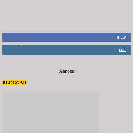
8,660
Fans
GILLA
6,714
Följare
FÖLJ
- Annons -
BLOGGAR