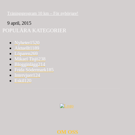
Träningsprogram 10 km – För nybörjare!
9 april, 2015
POPULÄRA KATEGORIER
Nyheter
1520
Aktuellt
1189
Löparen
269
Mikael Tisjö
238
Blogginlägg
214
Frida Södermark
185
Intervjuer
124
Eskil
120
OM OSS