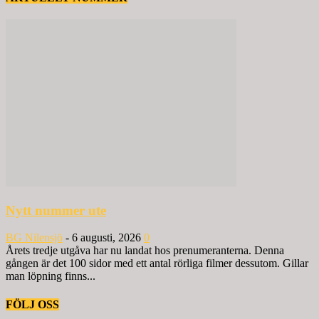
Nytt nummer ute
BG Nilensjö
-
6 augusti, 2026
0
Årets tredje utgåva har nu landat hos prenumeranterna. Denna
gången är det 100 sidor med ett antal rörliga filmer dessutom. Gillar
man löpning finns...
FÖLJ OSS