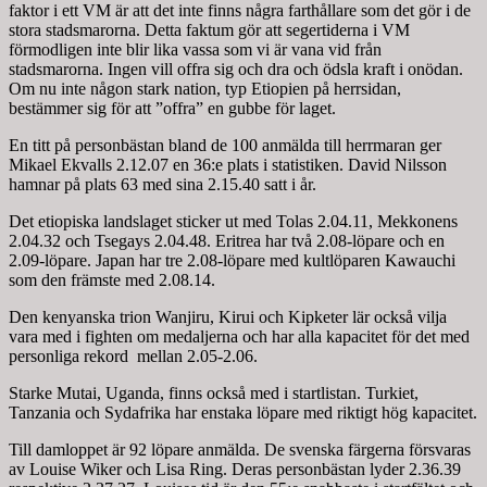
faktor i ett VM är att det inte finns några farthållare som det gör i de
stora stadsmarorna. Detta faktum gör att segertiderna i VM
förmodligen inte blir lika vassa som vi är vana vid från
stadsmarorna. Ingen vill offra sig och dra och ödsla kraft i onödan.
Om nu inte någon stark nation, typ Etiopien på herrsidan,
bestämmer sig för att ”offra” en gubbe för laget.
En titt på personbästan bland de 100 anmälda till herrmaran ger
Mikael Ekvalls 2.12.07 en 36:e plats i statistiken. David Nilsson
hamnar på plats 63 med sina 2.15.40 satt i år.
Det etiopiska landslaget sticker ut med Tolas 2.04.11, Mekkonens
2.04.32 och Tsegays 2.04.48. Eritrea har två 2.08-löpare och en
2.09-löpare. Japan har tre 2.08-löpare med kultlöparen Kawauchi
som den främste med 2.08.14.
Den kenyanska trion Wanjiru, Kirui och Kipketer lär också vilja
vara med i fighten om medaljerna och har alla kapacitet för det med
personliga rekord mellan 2.05-2.06.
Starke Mutai, Uganda, finns också med i startlistan. Turkiet,
Tanzania och Sydafrika har enstaka löpare med riktigt hög kapacitet.
Till damloppet är 92 löpare anmälda. De svenska färgerna försvaras
av Louise Wiker och Lisa Ring. Deras personbästan lyder 2.36.39