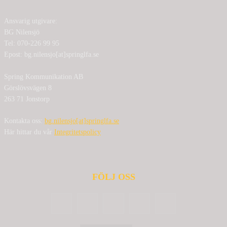
Ansvarig utgivare:
BG Nilensjö
Tel: 070-226 99 95
Epost: bg.nilensjo[at]springlfa.se
Spring Kommunikation AB
Görslövsvägen 8
263 71 Jonstorp
Kontakta oss:
bg.nilensjo[at]springlfa.se
Här hittar du vår
Integritetspolicy
FÖLJ OSS