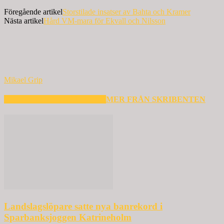
Föregående artikel
Storstilade insatser av Bahta och Kramer
Nästa artikel
Hård VM-mara för Ekvall och Nilsson
Mikael Grip
RELATERADE ARTIKLAR
MER FRÅN SKRIBENTEN
Landslagslöpare satte nya banrekord i
Sparbanksjoggen Katrineholm