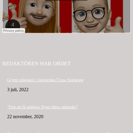
REDAKTÖREN HAR ORDET
Grymt plågsamt i fantastiska Trosa Stadslopp
3 juli, 2022
”Fint att få uppleva flytet några sekunder”
22 november, 2020