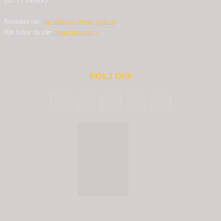
263 71 Jonstorp
Kontakta oss:
bg.nilensjo[at]springlfa.se
Här hittar du vår
Integritetspolicy
FÖLJ OSS