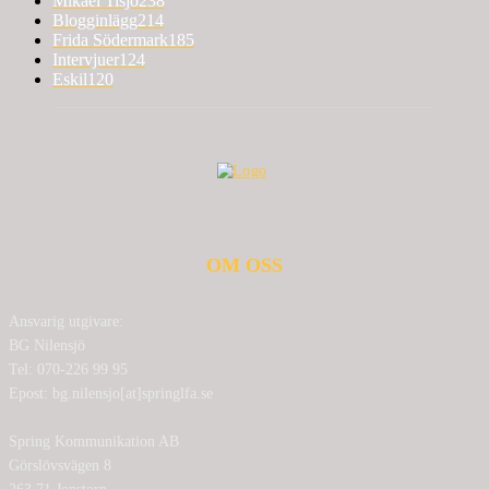
Mikael Tisjö
238
Blogginlägg
214
Frida Södermark
185
Intervjuer
124
Eskil
120
OM OSS
Ansvarig utgivare:
BG Nilensjö
Tel: 070-226 99 95
Epost: bg.nilensjo[at]springlfa.se
Spring Kommunikation AB
Görslövsvägen 8