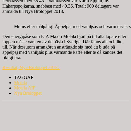
herrklassen med 35.48. I damklassen var Karin Spjuth, IK
Hakarpspojkarna, snabbast med 40.36. Totalt 900 deltagare var
anmälda till Nya Broloppet 2018.
Mums efter målgång! Äppelpaj med vaniljsås och varm dryck sma
Den energipåse som ICA Maxi i Motala bjöd på till alla löpare efter
loppen måste vara en av de bästa i Sverige. Där fanns allt och lite
till. När dessutom arrangören ansträngde sig med att bjuda på
äppelpaj med vaniljsås plus värmande kaffe eller te då kändes det
riktigt bra.
Resultat, Nya Broloppet 2018:
TAGGAR
Motala
Motala AIF
Nya Broloppet