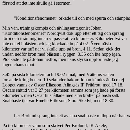
förstod att det inte skulle gå i stormen.
”Konditionsfenomenet” orkade till och med spurta och stämplade
Min vän, träningskompis och tävlingsantagonist Johan
”Konditionsfenomenet” Nordqvist dök upp efter ett tag och sprang
förbi och ifrån mig innan vi passerat två kilometer. Kilometer två var
inte enkel i blåsten och jag klockade in på 4.02. Även nästa
kilometer var tuff när vi skulle upp på bron, 4.11. Sedan gick det
undan nedför bron med blåsten i ryggen. 3.35 och lite hopp igen.
Plockade lite på Johan nedför, men hans styrka uppför hade jag
ingen chans emot.
3.45 på sista kilometern och 19.02 i mål, med Vätterns vatten
forsande kring benen. 19 sekunder bakom Johan kändes ändå okej.
Loppet vanns av Oscar Eliasson, Alingsås IF Friidrott, med 17.18.
Oscars snittid var 3.27 per kilometer, samma som jag hade på första
kilometern, men Oscar hushållade med sina krafter på bästa sätt.
Snabbaste tjej var Emelie Eriksson, Stora Skedvi, med 18.30.
Per Brolund sprang inte ett av sina snabbaste millopp när han 
På tio kilometer vann som skrivet Per Brolund, IK Akele,