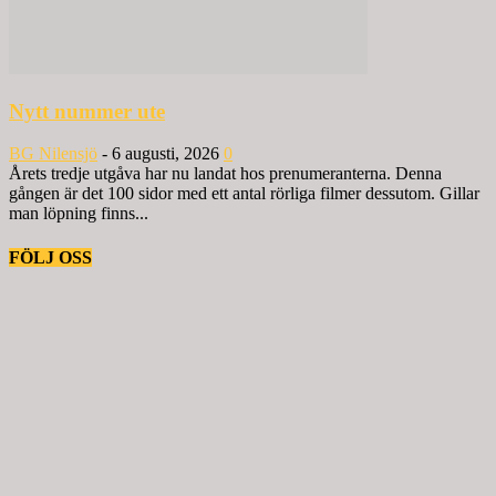
Nytt nummer ute
BG Nilensjö
-
6 augusti, 2026
0
Årets tredje utgåva har nu landat hos prenumeranterna. Denna
gången är det 100 sidor med ett antal rörliga filmer dessutom. Gillar
man löpning finns...
FÖLJ OSS