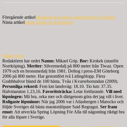
Föregående artikel
Strålande resa med Löparäventyret i Ukraina
Nästa artikel
Sarah gjorde ett kanonlopp
Mikael Grip
Redaktören har ordet
Namn:
Mikael Grip.
Bor:
Krokek (utanför
Norrköping).
Meriter
: Silvermedalj på 800 meter från Tiwaz. Open
1979 och en bronsmedalj från 1981. Deltog i press-EM Göteborg
2006 på 800 meter. Har genomfört två Lidingölopp. Flera
Grabbhalvor bland de 100 bästa. Tvåa i Kvarseborundan (2009).
Personliga rekord:
Fem km landsväg: 18.10. Tio km: 37.35.
Halvmaraton 1.23,16.
Favoritsträcka:
Letar fortfarande.
Vill med
löpningen:
Må bra, orka mer och därigenom göra det jag vill i livet.
Roligaste löpminne:
När jag 2006 var i Atlasbergen i Marocko och
följde Sveriges då bästa maratonlöpare Said Regragui.
Ser fram
emot:
Att utveckla Spring Löpning För Alla till någonting riktigt bra
för alla löpare i Sverige.