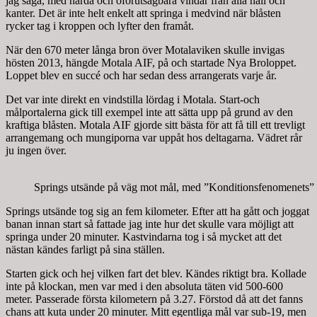
jag säga, med hårda och oförutsägbara vindar från alla håll och
kanter. Det är inte helt enkelt att springa i medvind när blåsten
rycker tag i kroppen och lyfter den framåt.
När den 670 meter långa bron över Motalaviken skulle invigas
hösten 2013, hängde Motala AIF, på och startade Nya Broloppet.
Loppet blev en succé och har sedan dess arrangerats varje år.
Det var inte direkt en vindstilla lördag i Motala. Start-och
målportalerna gick till exempel inte att sätta upp på grund av den
kraftiga blåsten. Motala AIF gjorde sitt bästa för att få till ett trevligt
arrangemang och mungiporna var uppåt hos deltagarna. Vädret rår
ju ingen över.
Springs utsände på väg mot mål, med ”Konditionsfenomenets” r
Springs utsände tog sig an fem kilometer. Efter att ha gått och joggat
banan innan start så fattade jag inte hur det skulle vara möjligt att
springa under 20 minuter. Kastvindarna tog i så mycket att det
nästan kändes farligt på sina ställen.
Starten gick och hej vilken fart det blev. Kändes riktigt bra. Kollade
inte på klockan, men var med i den absoluta täten vid 500-600
meter. Passerade första kilometern på 3.27. Förstod då att det fanns
chans att kuta under 20 minuter. Mitt egentliga mål var sub-19, men