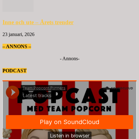
Inne och ute – Årets trender
23 januari, 2026
– ANNONS –
- Annons-
PODCAST