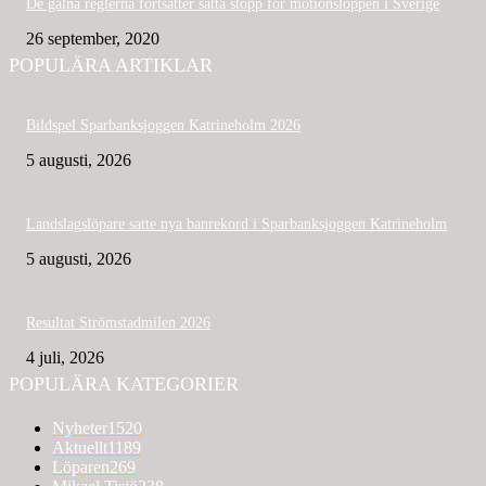
De galna reglerna fortsätter sätta stopp för motionsloppen i Sverige
26 september, 2020
POPULÄRA ARTIKLAR
Bildspel Sparbanksjoggen Katrineholm 2026
5 augusti, 2026
Landslagslöpare satte nya banrekord i Sparbanksjoggen Katrineholm
5 augusti, 2026
Resultat Strömstadmilen 2026
4 juli, 2026
POPULÄRA KATEGORIER
Nyheter
1520
Aktuellt
1189
Löparen
269