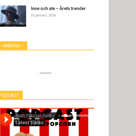
Inne och ute – Årets trender
23 januari, 2026
– ANNONS –
- Annons-
PODCAST