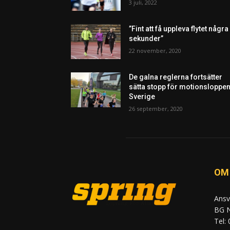
3 juli, 2022
”Fint att få uppleva flytet några
sekunder”
22 november, 2020
De galna reglerna fortsätter
sätta stopp för motionsloppen
Sverige
26 september, 2020
OM
Ansv
BG N
Tel: