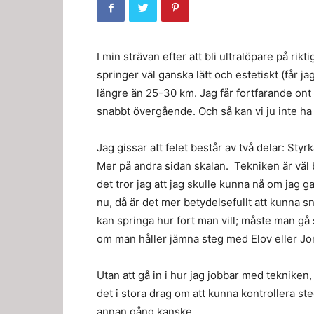
I min strävan efter att bli ultralöpare på rik
springer väl ganska lätt och estetiskt (får ja
längre än 25-30 km. Jag får fortfarande ont
snabbt övergående. Och så kan vi ju inte ha 
Jag gissar att felet består av två delar: Styr
Mer på andra sidan skalan. Tekniken är väl
det tror jag att jag skulle kunna nå om jag ga
nu, då är det mer betydelsefullt att kunna s
kan springa hur fort man vill; måste man gå s
om man håller jämna steg med Elov eller Jona
Utan att gå in i hur jag jobbar med tekniken, 
det i stora drag om att kunna kontrollera ste
annan gång kanske.