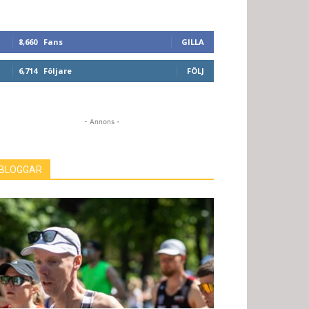
8,660
Fans
GILLA
6,714
Följare
FÖLJ
- Annons -
BLOGGAR