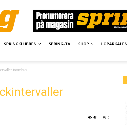
SPRINGKLUBBEN
SPRING-TV
SHOP
LÖPARKALE
ervaller inomhus
kintervaller
48
0