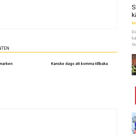
S
k
Mi
Da
kä
St
NTEN
 marken
Kanske dags att komma tillbaka