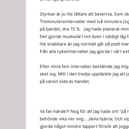
Styrkan är ju lite lättare att beskriva. Som 
Treminutersintervaller med två minuters jog
på bandet, dvs 15 %. Jag hade planerat mins
Det gjorde muskulärt ont även i väldigt låg fa
lite snabbare än jag normalt går på platt mar
från alla cykelintervaller jag gjorde i vårt e
Efter mina fem intervaller bestämde jag mig 
sket sig. Mitt i den tredje upptäckte jag att 
på varsin sida av bandet.
Va fan hände?! Nog för att jag hade ont ”på rät
behövde vika ner mig… Jävla hjärna. Och vips va
gjorde något mindre tappert försök att jogg