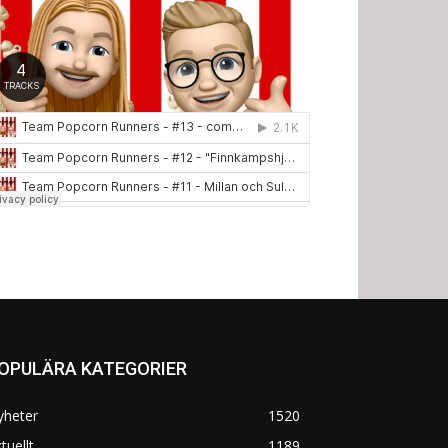
OPULÄRA KATEGORIER
yheter
1520
tuellt
1189