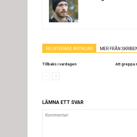
RELATERADE ARTIKLAR
MER FRÅN SKRIBE
TIllbaks i vardagen
Att greppa
LÄMNA ETT SVAR