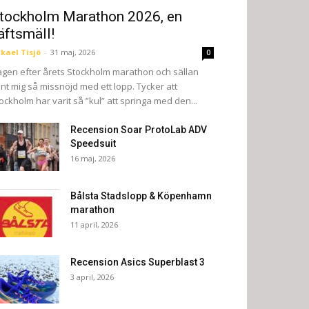
tockholm Marathon 2026, en
äftsmäll!
kael Tisjö
-
31 maj, 2026
0
gen efter årets Stockholm marathon och sällan
nt mig så missnöjd med ett lopp. Tycker att
ockholm har varit så ”kul” att springa med den...
Recension Soar ProtoLab ADV
Speedsuit
16 maj, 2026
Bålsta Stadslopp & Köpenhamn
marathon
11 april, 2026
Recension Asics Superblast 3
3 april, 2026