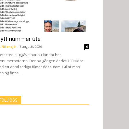
ytt nummer ute
 Nilensjö
-
6 augusti, 2026
0
ets tredje utgåva har nu landat hos
enumeranterna. Denna gången är det 100 sidor
d ett antal rörliga filmer dessutom. Gillar man
pning finns...
FÖLJ OSS