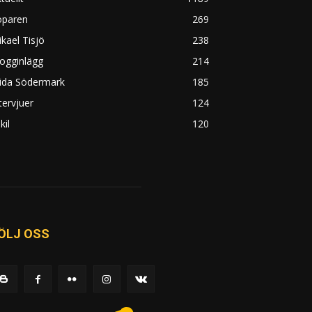
öparen
269
kael Tisjö
238
ogginlägg
214
rida Södermark
185
tervjuer
124
kil
120
ÖLJ OSS