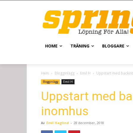
HOME
TRÄNING
BLOGGARE
Hem
Blogginlägg
Emil H
Uppstart med backint
Blogginlägg
Emil H
Uppstart med bac
inomhus
Av
Emil Haglind
-
28 december, 2018