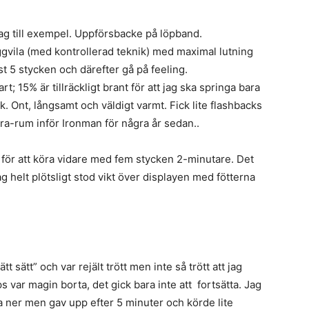
idag till exempel. Uppförsbacke på löpband.
gvila (med kontrollerad teknik) med maximal lutning
t 5 stycken och därefter gå på feeling.
rt; 15% är tillräckligt brant för att jag ska springa bara
k. Ont, långsamt och väldigt varmt. Fick lite flashbacks
xtra-rum inför Ironman för några år sedan..
för att köra vidare med fem stycken 2-­­minutare. Det
jag helt plötsligt stod vikt över displayen med fötterna
t sätt” och var rejält trött men inte så trött att jag
r magin borta, ­­­­­­det gick bara inte att fortsätta. Jag
a ner men gav upp efter 5 minuter och körde lite