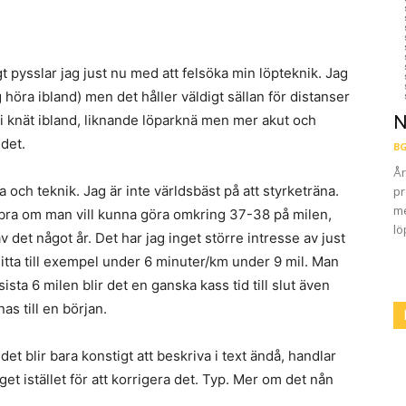
tigt pysslar jag just nu med att felsöka min löpteknik. Jag
g höra ibland) men det håller väldigt sällan för distanser
 i knät ibland, liknande löparknä men mer akut och
N
det.
BG
År
ka och teknik. Jag är inte världsbäst på att styrketräna.
pr
me
 bra om man vill kunna göra omkring 37-38 på milen,
lö
v det något år. Det har jag inget större intresse av just
nitta till exempel under 6 minuter/km under 9 mil. Man
ista 6 milen blir det en ganska kass tid till slut även
s till en början.
det blir bara konstigt att beskriva i text ändå, handlar
get istället för att korrigera det. Typ. Mer om det nån