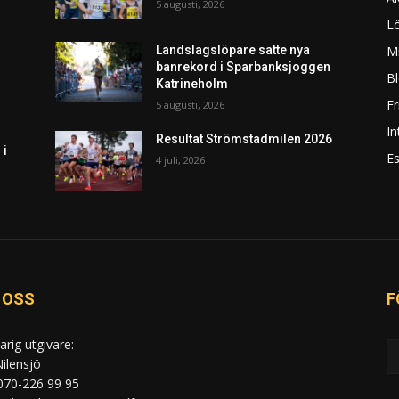
5 augusti, 2026
L
Mi
Landslagslöpare satte nya
banrekord i Sparbanksjoggen
Bl
Katrineholm
F
5 augusti, 2026
In
Resultat Strömstadmilen 2026
 i
Es
4 juli, 2026
 OSS
F
arig utgivare:
ilensjö
 070-226 99 95