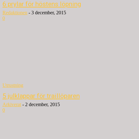
6 prylar för höstens löpning
Redaktionen
-
3 december, 2015
0
Utrustning
5 julklappar för traillöparen
Arkiverat
-
2 december, 2015
0