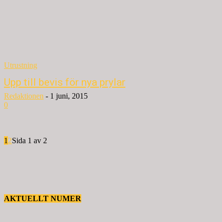
Utrustning
Upp till bevis för nya prylar
Redaktionen
-
1 juni, 2015
0
1
2
Sida 1 av 2
AKTUELLT NUMER