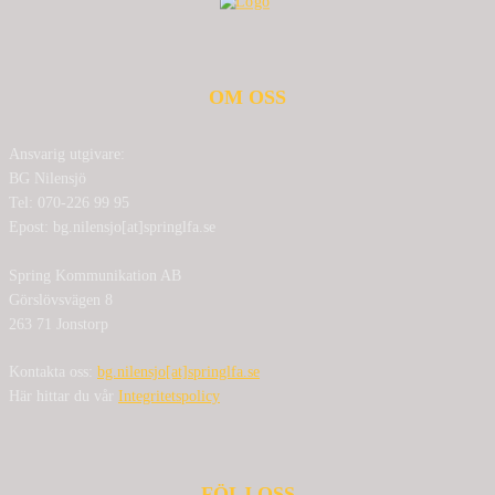
OM OSS
Ansvarig utgivare:
BG Nilensjö
Tel: 070-226 99 95
Epost: bg.nilensjo[at]springlfa.se
Spring Kommunikation AB
Görslövsvägen 8
263 71 Jonstorp
Kontakta oss:
bg.nilensjo[at]springlfa.se
Här hittar du vår
Integritetspolicy
FÖLJ OSS