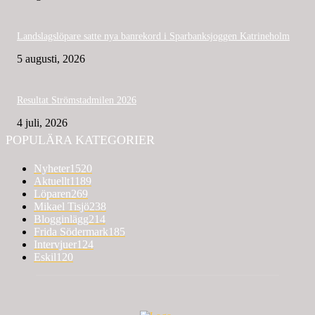
Landslagslöpare satte nya banrekord i Sparbanksjoggen Katrineholm
5 augusti, 2026
Resultat Strömstadmilen 2026
4 juli, 2026
POPULÄRA KATEGORIER
Nyheter
1520
Aktuellt
1189
Löparen
269
Mikael Tisjö
238
Blogginlägg
214
Frida Södermark
185
Intervjuer
124
Eskil
120