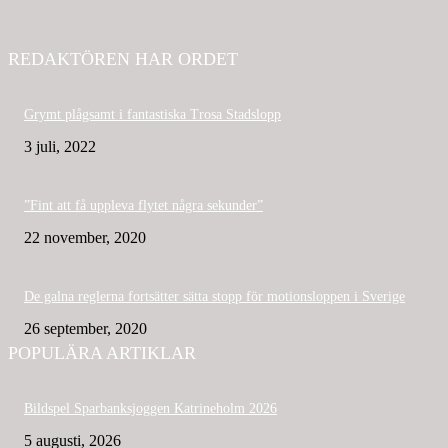
REDAKTÖREN HAR ORDET
Grymt plågsamt i fantastiska Trosa Stadslopp
3 juli, 2022
”Fint att få uppleva flytet några sekunder”
22 november, 2020
De galna reglerna fortsätter sätta stopp för motionsloppen i Sverige
26 september, 2020
POPULÄRA ARTIKLAR
Bildspel Sparbanksjoggen Katrineholm 2026
5 augusti, 2026