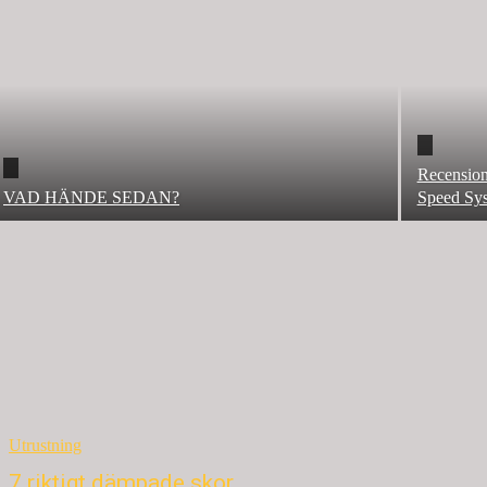
Recension
VAD HÄNDE SEDAN?
Speed Sy
Utrustning
7 riktigt dämpade skor