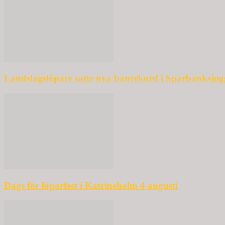
Landslagslöpare satte nya banrekord i Sparbanksjo
Dags för löparfest i Katrineholm 4 augusti