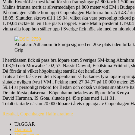
Malin Ewerlöf är mest känd för sina framgångar på 800-och 1 500 met
Malins främsta merit är silvermedaljen på 800 meter vid EM i Budape
På söndagen ställde hon upp i Copenhagen Halfmarathon. Att 43-åring
18.05. Sluttiden skrevs till 1.19,04, vilket ska vara personligt rekor
1.19,04 räckte till en 16:e plats i loppet. Hade Malin presterat 1.19
vinna alla lopp hon ställer upp i Sverige fick nöja sig med en nionde
Abraham Adhanom fick nöja sig med en 20:e plats i den tuffa 
Grip
I herrklassen fick så pass bra löpare som Sveriges SM-kung Abraha
1.03,50 och Morwabe 1.02,57. Nassir Dawud, Eskilstuna Friidrott, sl
Då förstår ni vilket högoktanigt startfält det handlade om.
Trots att det blåste en del i Köpenhamn så lyckades fyra löpare spri
slutade nyligen fyra i VM i Peking med 27.04,77 på 10 000 meter. 25
59.14 är personligt rekord för Bedan och också världens snabbaste hal
De nio första platserna i Köpenhamn belades av löpare från Kenya.
David Hartman, IS Göta, slutade på 45:e plats med 1.11,01.
Totalt startade nästan 20 000 löpare i årets upplaga av Copenhagen H
Resultat, Copenhagen Halfmarathon:
TAGGAR
Danmark
Halvmaraton