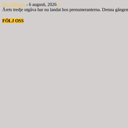
BG Nilensjö
-
6 augusti, 2026
0
Årets tredje utgåva har nu landat hos prenumeranterna. Denna gången ä
FÖLJ OSS