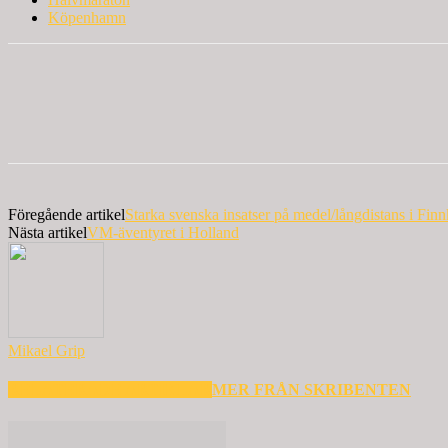
Köpenhamn
Föregående artikel
Starka svenska insatser på medel/långdistans i Fi
Nästa artikel
VM-äventyret i Holland
Mikael Grip
RELATERADE ARTIKLAR
MER FRÅN SKRIBENTEN