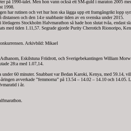
er på 1990-talet. Men hon vann också ett SM-guld i maraton 2005 med 
st 1998.
en har rutinen och vet hur hon ska lägga upp ett framgångrikt lopp sy
d på distansen och den 14:e snabbaste tiden av en svenska under 2015.
,04 i lördagens Stockholm Halvmarathon så hade hon slutat tvåa, endast
plats med tiden 1.11,57. Segrade gjorde Purity Cherotich Rionoripo, Ken
konkurrensen. Arkivbild: Mikael
m Adhanom, Eskilstuna Friidrott, och Sverigebekantingen William Mor
utade 28:a med 1.07,14.
nga under 60 minuter. Snabbast var Bedan Karoki, Kenya, med 59.14, vil
-åringen avverkade ”femmorna” på 13.54 – 14.02 – 14.10 och 14.05. Läg
vmaratid i år.
alfmarathon.