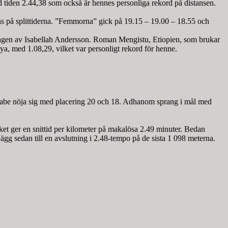
tiden 2.44,38 som också är hennes personliga rekord på distansen.
ns på splittiderna. ”Femmorna” gick på 19.15 – 19.00 – 18.55 och
 slagen av Isabellah Andersson. Roman Mengistu, Etiopien, som brukar
ya, med 1.08,29, vilket var personligt rekord för henne.
wabe nöja sig med placering 20 och 18. Adhanom sprang i mål med
ket ger en snittid per kilometer på makalösa 2.49 minuter. Bedan
g sedan till en avslutning i 2.48-tempo på de sista 1 098 meterna.