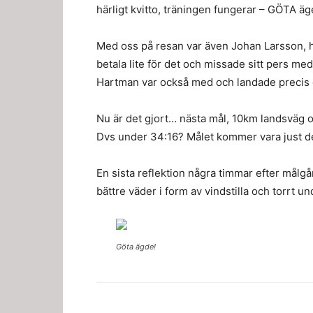
härligt kvitto, träningen fungerar – GÖTA äg
Med oss på resan var även Johan Larsson, h
betala lite för det och missade sitt pers m
Hartman var också med och landade precis ö
Nu är det gjort… nästa mål, 10km landsväg o
Dvs under 34:16? Målet kommer vara just 
En sista reflektion några timmar efter målg
bättre väder i form av vindstilla och torrt u
Göta ägde!