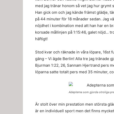
med jag tränar honom så vet jag hur grymt s
Han gick om och jag kände främst glädje, tän
på 44 minuter för 18 månader sedan. Jag v
nöjdhet i kombination med att han har en br
korsade mållinjen på 1:15:46, galet nöjd… tr
häftigt!
Stod kvar och räknade in våra löpare, 16st 
gäng – Vi ägde Berlin! Alla tre jag tränade g
Bjurman 1:22, 26, Sannam Hjertrand pers me
löparna satte totalt pers med 35 minuter, co
Adepterna som gjorda otroliga pre
Är stolt över min prestation men största gl
är en individuell sport men det finns mycke