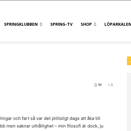
SPRINGKLUBBEN
SPRING-TV
SHOP
LÖPARKALE
90
0
gar och fart så var det plötsligt dags att åka till
abb men saknar uthållighet – min filosofi är dock, ju