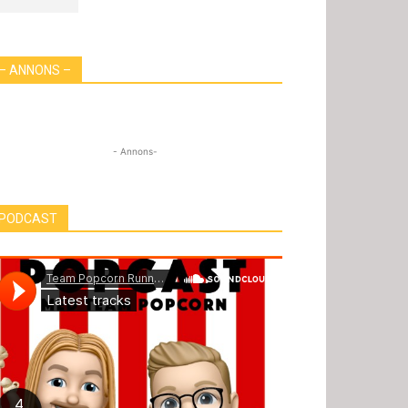
– ANNONS –
- Annons-
PODCAST