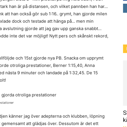
tark han är på distansen, och vilket pannben han har…
k att han också gör sub 1:16.. grymt, han gjorde milen
äxlade dock och testade att hänga på… men min
a avslutning gjorde att jag gav upp ganska snabbt…
odde inte det var möjligt! Nytt pers och skånskt rekord,
fullföljde och 15st gjorde nya PB. Snacka om upprymt
jorde otroliga prestationer, Berner 1:15,40, Anna
d nästa 9 minuter och landade på 1:32,45. De 15
olt!
stationer
S
ädjen känner jag över adepterna och klubben, löpning
k
t gemensamt att glädjas över. Dessutom är det ett