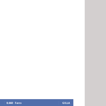
8,660
Fans
GILLA