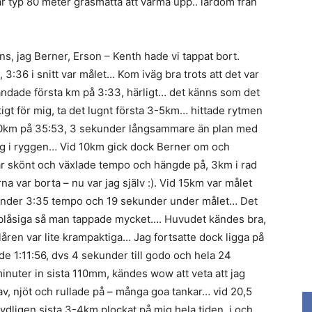
är typ 80 meter gräsmatta att värma upp.. lärdom från
ns, jag Berner, Erson – Kenth hade vi tappat bort.
3:36 i snitt var målet… Kom iväg bra trots att det var
 landade första km på 3:33, härligt… det känns som det
igt för mig, ta det lugnt första 3-5km… hittade rytmen
10km på 35:53, 3 sekunder långsammare än plan med
åg i ryggen… Vid 10km gick dock Berner om och
 var skönt och växlade tempo och hängde på, 3km i rad
na var borta – nu var jag själv :). Vid 15km var målet
under 3:35 tempo och 19 sekunder under målet… Det
la blåsiga så man tappade mycket…. Huvudet kändes bra,
 låren var lite krampaktiga… Jag fortsatte dock ligga på
de 1:11:56, dvs 4 sekunder till godo och hela 24
nuter in sista 110mm, kändes wow att veta att jag
av, njöt och rullade på – många goa tankar… vid 20,5
dligen sista 3-4km plockat på mig hela tiden, i och