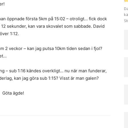
Mi
er!
Da
kä
an öppnade första 5km på 15:02 – otroligt… fick dock
St
ed 12 sekunder, kan vara skovalet som sabbade. David
ver 1:12.
m 2 veckor – kan jag putsa 10km tiden sedan i fjol?
det…
ång – sub 1:16 kändes overkligt… nu när man funderar,
nderlag, kan jag göra sub 1:15? Visst är man galen?