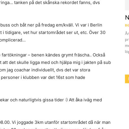
ringa… tanken på det skånska rekordet fanns, dvs
N
 buss och båt ner på fredag em/kväll. Vi var i Berlin
BG
 i tidigare, vet hur startområdet ser ut, etc. Över 30
År
pr
 komplicerad…
me
lö
 fartökningar – benen kändes grymt fräscha.. Också
at att det skulle ligga med och hjälpa mig i jakten på sub
om jag coachar individuellt, dvs det var stora
7 personer i klubben var det 16st som hade
kar och naturligtvis gissa tider :) Att åka iväg med
.08.00. Vi joggade 3km utanför startområdet då när man