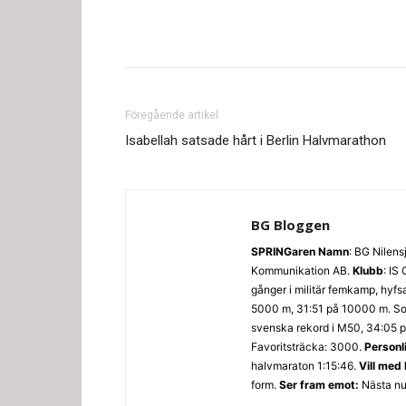
Föregående artikel
Isabellah satsade hårt i Berlin Halvmarathon
BG Bloggen
SPRINGaren
Namn
: BG Nilens
Kommunikation AB.
Klubb
: IS
gånger i militär femkamp, hyfs
5000 m, 31:51 på 10000 m. Som
svenska rekord i M50, 34:05 p
Favoritsträcka: 3000.
Personl
halvmaraton 1:15:46.
Vill med
form.
Ser fram emot:
Nästa nu