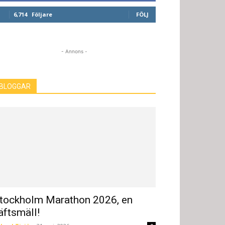
6,714
Följare
FÖLJ
- Annons -
BLOGGAR
tockholm Marathon 2026, en
äftsmäll!