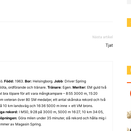
Nästa artikel
Tjat
jö.
Född:
1963.
Bor:
Helsingborg.
Jobb
: Driver Spring
 Göta, ordförande och tränare.
Tränare:
Egen.
Meriter:
EM guld två
at bra löpare för att vara mångkampare – 8:55 3000 m, 15:20
 veteran över 80 SM medaljer, ett antal skånska rekord och två
å 10 km landsväg och 16:36 5000 m inne + ett VM brons.
iga rekord:
I M50, 9:28 på 3000 m, 5000 m 16:27, 10 km 34:05,
 löpningen:
Göra milen under 35 minuter, slå rekord och hålla mig i
mmer av Magasin Spring.