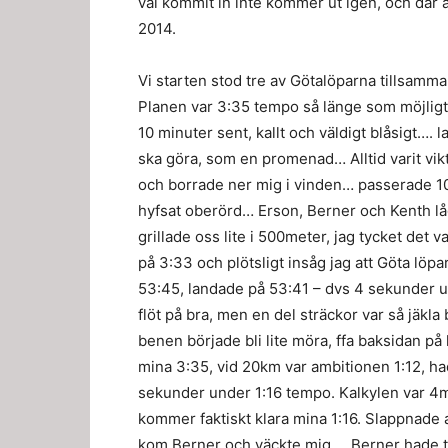
väl kommit in inte kommer ut igen, och där 
2014.
Vi starten stod tre av Götalöparna tillsamma
Planen var 3:35 tempo så länge som möjligt, 
10 minuter sent, kallt och väldigt blåsigt….
ska göra, som en promenad… Alltid varit vikt
och borrade ner mig i vinden… passerade 
hyfsat oberörd… Erson, Berner och Kenth l
grillade oss lite i 500meter, jag tycket det
på 3:33 och plötsligt insåg jag att Göta löpar
53:45, landade på 53:41 – dvs 4 sekunder 
flöt på bra, men en del sträckor var så jäk
benen började bli lite möra, ffa baksidan på
mina 3:35, vid 20km var ambitionen 1:12, ha
sekunder under 1:16 tempo. Kalkylen var 4mi
kommer faktiskt klara mina 1:16. Slappnade 
kom Berner och väckte mig…. Berner hade ty