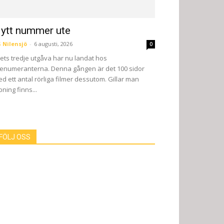
ytt nummer ute
 Nilensjö
-
6 augusti, 2026
0
ets tredje utgåva har nu landat hos
enumeranterna. Denna gången är det 100 sidor
d ett antal rörliga filmer dessutom. Gillar man
pning finns...
FÖLJ OSS