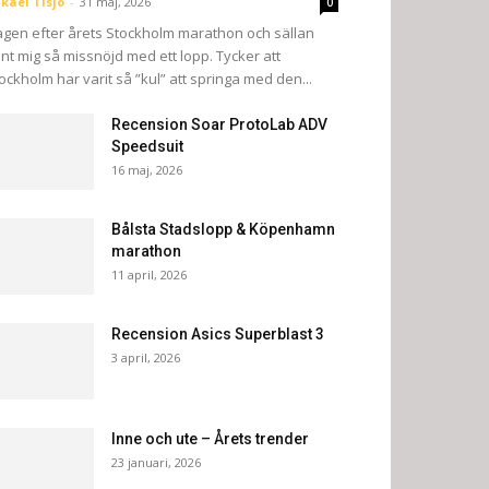
kael Tisjö
-
31 maj, 2026
0
gen efter årets Stockholm marathon och sällan
nt mig så missnöjd med ett lopp. Tycker att
ockholm har varit så ”kul” att springa med den...
Recension Soar ProtoLab ADV
Speedsuit
16 maj, 2026
Bålsta Stadslopp & Köpenhamn
marathon
11 april, 2026
Recension Asics Superblast 3
3 april, 2026
Inne och ute – Årets trender
23 januari, 2026