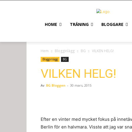
HOME
TRÄNING
BLOGGARE
Hem
Blogginlägg
BG
VILKEN HELG!
Blogginlägg
BG
VILKEN HELG!
Av
BG Bloggen
-
30 mars, 2015
Efter en vinter med mycket fokus på innetävlin
Berlin för en halvmara. Visste att jag var sn