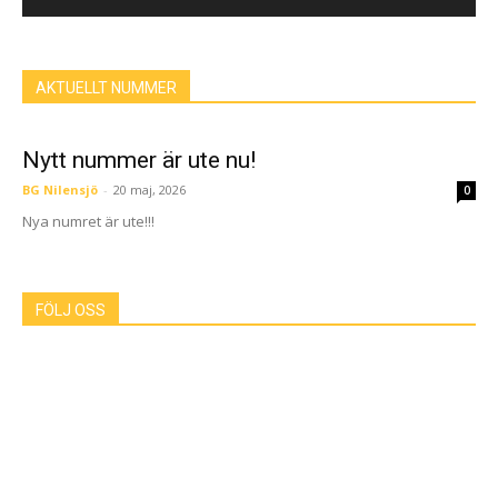
AKTUELLT NUMMER
Nytt nummer är ute nu!
BG Nilensjö
-
20 maj, 2026
0
Nya numret är ute!!!
FÖLJ OSS