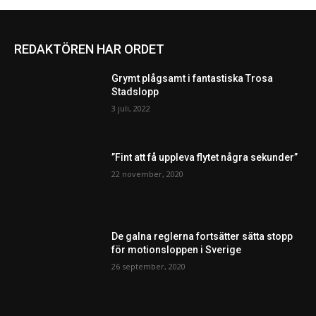
REDAKTÖREN HAR ORDET
Grymt plågsamt i fantastiska Trosa
Stadslopp
3 juli, 2022
”Fint att få uppleva flytet några sekunder”
22 november, 2020
De galna reglerna fortsätter sätta stopp
för motionsloppen i Sverige
26 september, 2020