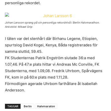
personliga rekordet.
Johan Larsson sprang på sin personliga rekordnivå i Berlin Halvmarathon.
Arkivbild: Mikael Grip
I täten var det stenhårt där Birhanu Legene, Etiopien,
spurtslog David Kogei, Kenya, Båda registrerades för
samma sluttid, 59.45.
FK Studenternas Patrik Engström slutade 36:a med
1.07,46. På 47:e plats hittar vi Andreas Mc Conville, FK
Studenterna, med 1.09,08. Fredrik Uhrbom, Spårvägens
FK, kom in på 60:e plats med 1.11,28.
Förmodligen agerade Uhrbom farthållare åt Isabellah
Andersson.
TAGGAR
Berlin
Halvmaraton