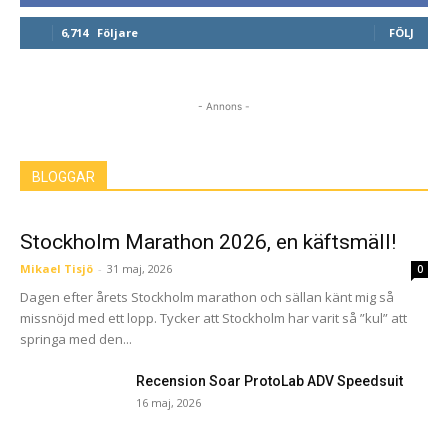
6,714
Följare
FÖLJ
- Annons -
BLOGGAR
Stockholm Marathon 2026, en käftsmäll!
Mikael Tisjö
-
31 maj, 2026
0
Dagen efter årets Stockholm marathon och sällan känt mig så
missnöjd med ett lopp. Tycker att Stockholm har varit så ”kul” att
springa med den...
Recension Soar ProtoLab ADV Speedsuit
16 maj, 2026