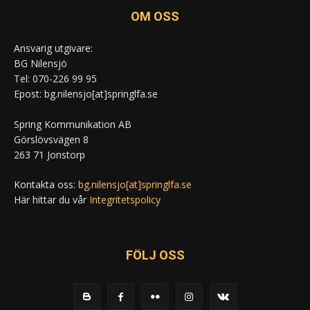
OM OSS
Ansvarig utgivare:
BG Nilensjö
Tel: 070-226 99 95
Epost: bg.nilensjo[at]springlfa.se
Spring Kommunikation AB
Görslövsvägen 8
263 71 Jonstorp
Kontakta oss:
bg.nilensjo[at]springlfa.se
Här hittar du vår
Integritetspolicy
FÖLJ OSS