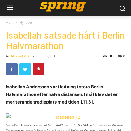
Hem
Nyheter
Isabellah satsade hårt i Berlin
Halvmarathon
Av
Mikael Grip
-
29 mars, 2015
68
0
Isabellah Andersson var i ledning i stora Berlin
Halvmarathon efter halva distansen. I mål blev det en
meriterande tredjeplats med tiden 1.11,31.
Isabellah Andersson har siktet inställt på friidrotts-VM och maratondistansen.
På söndagen gjorde hon ett starkt lopp på halva distansen i Berlin. Arkivbild: