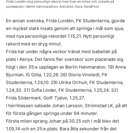
Frida Lundén slog personligt rekord med över en minut och slutade på
sjundeplats i Berlin Halvmarathon. Arkivbild: Deca Text&Foto
En annan svenska, Frida Lundén, FK Studenterna, gjorde
en mycket stark insats genom att springa i mål som sjua,
med nya personliga rekordet 1.15,21. Nytt personligt
rekord med en dryg minut.
Frida har under några veckor tränat med Isabellah på
plats i Kenya. Det fanns fler svenskor som placerade sig
högt i den 35:e upplagan av Berlin Halvmaraton. 19) Anna
Bjurman, IS Göta, 1.22,26. 26) Gloria Vinstedt, FK
Studenterna, 1.24,10. 29) Ulrika Orrhult, FK Studenterna,
1.24,30. 31) Sofia Linder, FK Studenterna, 1.25,24. 32)
Frida Södermark, GoIF Tjalve, 1.25,27.
I herrklassen satsade Johan Larsson, Strömstad LK, på att
för första gången springa under 64 minuter.
Första milen sprang Johan på 30.25 och i mål blev det
1.05,14 och en 25:e plats. Bara åtta sekunder från det