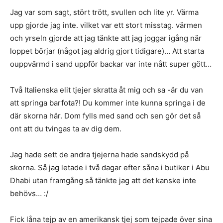
Jag var som sagt, stört trött, svullen och lite yr. Värma
upp gjorde jag inte. vilket var ett stort misstag. värmen
och yrseln gjorde att jag tänkte att jag joggar igång när
loppet börjar (något jag aldrig gjort tidigare)… Att starta
ouppvärmd i sand uppför backar var inte nått super gött…
Två Italienska elit tjejer skratta åt mig och sa -är du van
att springa barfota?! Du kommer inte kunna springa i de
där skorna här. Dom fylls med sand och sen gör det så
ont att du tvingas ta av dig dem.
Jag hade sett de andra tjejerna hade sandskydd på
skorna. Så jag letade i två dagar efter såna i butiker i Abu
Dhabi utan framgång så tänkte jag att det kanske inte
behövs… :/
Fick låna tejp av en amerikansk tjej som tejpade över sina