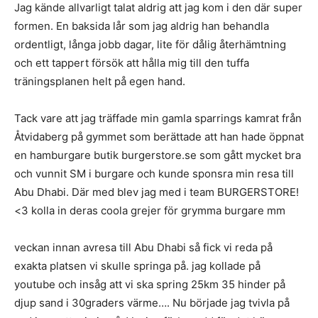
Jag kände allvarligt talat aldrig att jag kom i den där super
formen. En baksida lår som jag aldrig han behandla
ordentligt, långa jobb dagar, lite för dålig återhämtning
och ett tappert försök att hålla mig till den tuffa
träningsplanen helt på egen hand.
Tack vare att jag träffade min gamla sparrings kamrat från
Åtvidaberg på gymmet som berättade att han hade öppnat
en hamburgare butik burgerstore.se som gått mycket bra
och vunnit SM i burgare och kunde sponsra min resa till
Abu Dhabi. Där med blev jag med i team BURGERSTORE!
<3 kolla in deras coola grejer för grymma burgare mm
veckan innan avresa till Abu Dhabi så fick vi reda på
exakta platsen vi skulle springa på. jag kollade på
youtube och insåg att vi ska spring 25km 35 hinder på
djup sand i 30graders värme…. Nu började jag tvivla på