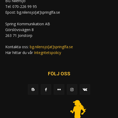
BG Nilensjö
Tel: 070-226 99 95
Epost: bg.nilensjo[at]springlfa.se
Spring Kommunikation AB
Görslövsvägen 8
263 71 Jonstorp
Kontakta oss:
bg.nilensjo[at]springlfa.se
Här hittar du vår
Integritetspolicy
FÖLJ OSS