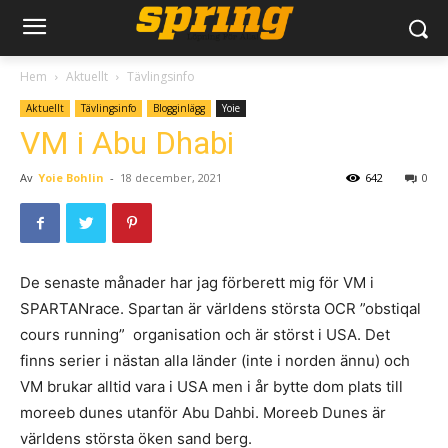
Hem
Aktuellt
Tävlingsinfo
Aktuellt
Tävlingsinfo
Blogginlägg
Yoie
VM i Abu Dhabi
Av
Yoie Bohlin
-
18 december, 2021
642
0
De senaste månader har jag förberett mig för VM i
SPARTANrace. Spartan är världens största OCR ”obstiqal
cours running” organisation och är störst i USA. Det
finns serier i nästan alla länder (inte i norden ännu) och
VM brukar alltid vara i USA men i år bytte dom plats till
moreeb dunes utanför Abu Dahbi. Moreeb Dunes är
världens största öken sand berg.