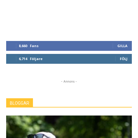
8,660
Fans
GILLA
6,714
Följare
FÖLJ
- Annons -
BLOGGAR