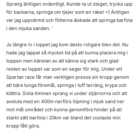
Sprang äntligen ordentligt. Kunde ta ut steget, trycka upp
för backarna, springa om tjejer som en raket =) Äntligen
var jag uppvärmd och fötterna älskade att springa barfota
i den mjuka sanden. ’
Ju längre in i loppet jag kom desto roligare blev det. Nu
hade jag tappat så mycket tid på att kunna placera mig i
toppen men känslan av att känna sig stark och glad
resten av loppet var som en seger för mig. Under ett
Spartan race får man verkligen pressa sin kropp genom
att bära tunga föremål, springa i tuff terräng, krypa och
klättra. Sista timmen sprang vi under stjärnorna och att
avsluta med en 400m nerförs löpning i mjuk sand ner
mot mål området och kunna genomföra hinder på att
starkt sätt barfota i 20km var bland det coolaste min
kropp fått göra.