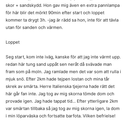
skor + sandskydd. Hon gav mig även en extra pannlampa
för här blir det mörkt 90min efter start och loppet
kommer ta drygt 3h. -jag är rädd sa hon, inte för att tävla
utan för sanden och värmen.
Loppet
Seg start, kom inte iväg, kanske för att jag inte värmt upp.
redan här tung sand uppåt sen neråt då svävade man
fram som på moln. Jag ramlade men det var som att rulla i
mjuk snö. Efter 2km hade tejpen lostan och mina tår
skrek av smärta. Herre Italienska tjejerna hade rätt det
här går fan inte. Jag tog av mig skorna tömde dom och
provade igen. Jag hade tappat tid… Efter ytterligare 2km
var smärtan tillbaka så jag tog av mig skorna igen, la dom
i min löparväska och fortsatte barfota. Vilken befrielse!