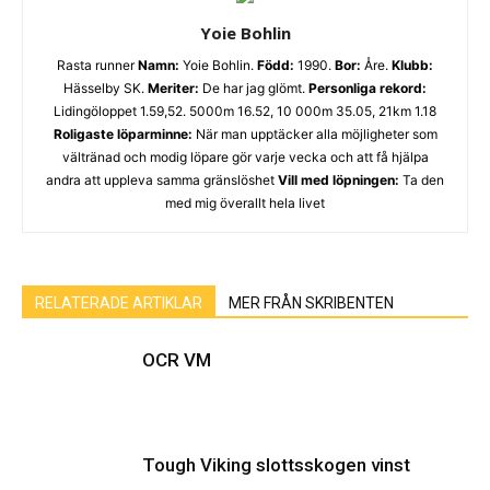
Yoie Bohlin
Rasta runner
Namn:
Yoie Bohlin.
Född:
1990.
Bor:
Åre.
Klubb:
Hässelby SK.
Meriter:
De har jag glömt.
Personliga rekord:
Lidingöloppet 1.59,52. 5000m 16.52, 10 000m 35.05, 21km 1.18
Roligaste löparminne:
När man upptäcker alla möjligheter som
vältränad och modig löpare gör varje vecka och att få hjälpa
andra att uppleva samma gränslöshet
Vill med löpningen:
Ta den
med mig överallt hela livet
RELATERADE ARTIKLAR
MER FRÅN SKRIBENTEN
OCR VM
Tough Viking slottsskogen vinst